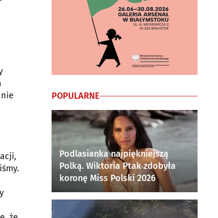
y
a
 nie
POPULARNE
Podlasianka najpiękniejszą
cji,
Polką. Wiktoria Ptak zdobyła
iśmy.
koronę Miss Polski 2026
y
ę, że