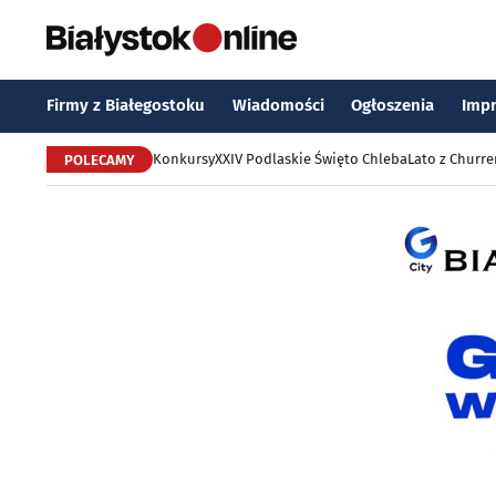
Firmy z Białegostoku
Wiadomości
Ogłoszenia
Imp
Konkursy
XXIV Podlaskie Święto Chleba
Lato z Churr
POLECAMY