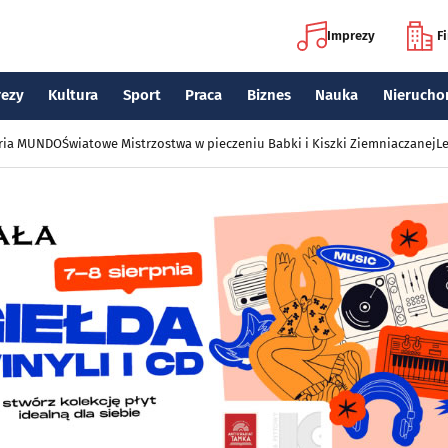
Imprezy
F
rezy
Kultura
Sport
Praca
Biznes
Nauka
Nierucho
eria MUNDO
Światowe Mistrzostwa w pieczeniu Babki i Kiszki Ziemniaczanej
Le