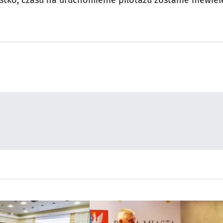
stko, czasu na uruchomienie pilotażu zostanie niewiele