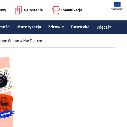
irmy
Ogłoszenia
Komunikacja
mości
Motoryzacja
Zdrowie
Turystyka
Więcej
tnie Granie w Nie Teatrze