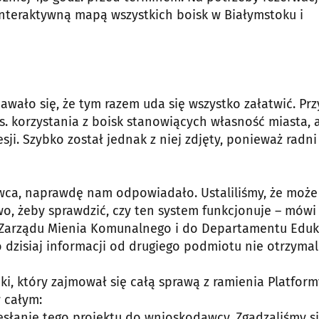
interaktywną mapą wszystkich boisk w Białymstoku i
awało się, że tym razem uda się wszystko załatwić. Prz
ds. korzystania z boisk stanowiących własność miasta, 
ji. Szybko został jednak z niej zdjęty, ponieważ radni
awca, naprawdę nam odpowiadało. Ustaliliśmy, że może
o, żeby sprawdzić, czy ten system funkcjonuje – mówi
do Zarządu Mienia Komunalnego i do Departamentu Eduka
o dzisiaj informacji od drugiego podmiotu nie otrzymal
i, który zajmował się całą sprawą z ramienia Platform
 całym:
słanie tego projektu do wnioskodawcy. Zgadzaliśmy si