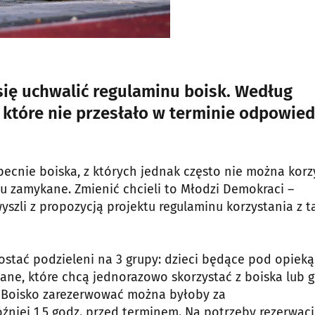
się uchwalić regulaminu boisk. Według
, które nie przesłało w terminie odpowied
becnie boiska, z których jednak często nie można korz
tu zamykane. Zmienić chcieli to Młodzi Demokraci –
szli z propozycją projektu regulaminu korzystania z t
ostać podzieleni na 3 grupy: dzieci będące pod opieką
, które chcą jednorazowo skorzystać z boiska lub 
ie. Boisko zarezerwować można byłoby za
źniej 1,5 godz. przed terminem. Na potrzeby rezerwacj