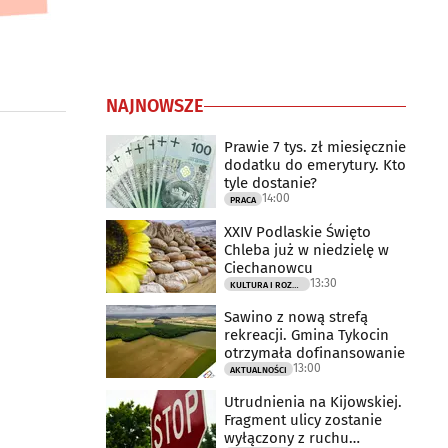
NAJNOWSZE
Prawie 7 tys. zł miesięcznie
dodatku do emerytury. Kto
tyle dostanie?
14:00
PRACA
XXIV Podlaskie Święto
Chleba już w niedzielę w
Ciechanowcu
13:30
KULTURA I ROZRYWKA
Sawino z nową strefą
rekreacji. Gmina Tykocin
otrzymała dofinansowanie
13:00
AKTUALNOŚCI
Utrudnienia na Kijowskiej.
Fragment ulicy zostanie
wyłączony z ruchu