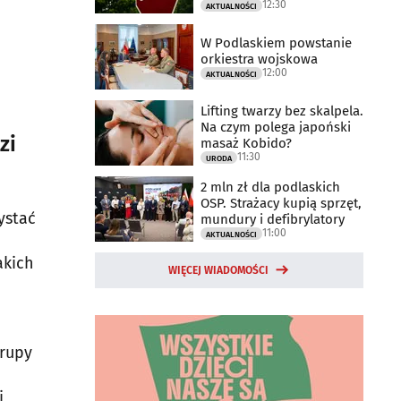
12:30
drogowego
AKTUALNOŚCI
W Podlaskiem powstanie
orkiestra wojskowa
12:00
AKTUALNOŚCI
Lifting twarzy bez skalpela.
Na czym polega japoński
zi
masaż Kobido?
11:30
URODA
2 mln zł dla podlaskich
OSP. Strażacy kupią sprzęt,
ystać
mundury i defibrylatory
11:00
AKTUALNOŚCI
akich
WIĘCEJ WIADOMOŚCI
grupy
i