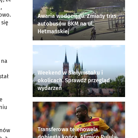
,
towo.
Awaria wodociągu. Zmiany tras
 się
autobusów BKM na ul.
Hetmańskiej
 na
Weekend w Białymstoku i
stał
okolicach. Sprawdź przegląd
wydarzeń
e
niu
Transferowa telenowela
znów
dobiegła końca. Afimico Pululu