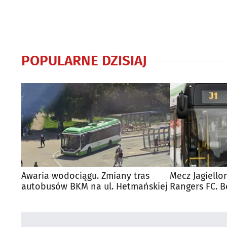
POPULARNE DZISIAJ
Awaria wodociągu. Zmiany tras
Mecz Jagiello
autobusów BKM na ul. Hetmańskiej
Rangers FC. 
autobusy dla