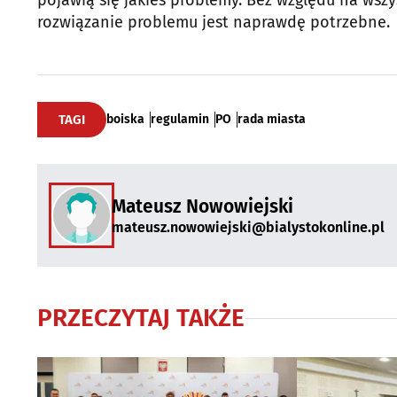
pojawią się jakieś problemy. Bez względu na wszy
rozwiązanie problemu jest naprawdę potrzebne.
TAGI
boiska
regulamin
PO
rada miasta
Mateusz Nowowiejski
mateusz.nowowiejski@bialystokonline.pl
PRZECZYTAJ TAKŻE