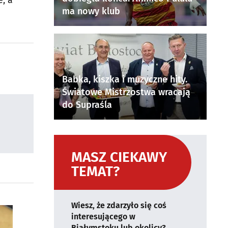
, a
ma nowy klub
Babka, kiszka i muzyczne hity.
Światowe Mistrzostwa wracają
do Supraśla
MASZ CIEKAWY
TEMAT?
Wiesz, że zdarzyło się coś
interesującego w
Białymstoku lub okolicy?