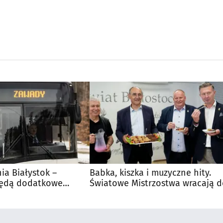
nia Białystok –
Babka, kiszka i muzyczne hity.
Będą dodatkowe
Światowe Mistrzostwa wracają 
 kibiców
Supraśla