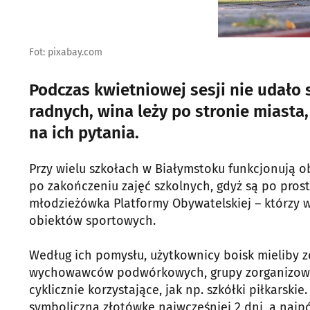
Fot: pixabay.com
Podczas kwietniowej sesji nie udało 
radnych, wina leży po stronie miasta
na ich pytania.
Przy wielu szkołach w Białymstoku funkcjonują o
po zakończeniu zajęć szkolnych, gdyż są po pros
młodzieżówka Platformy Obywatelskiej – którzy wy
obiektów sportowych.
Według ich pomysłu, użytkownicy boisk mieliby z
wychowawców podwórkowych, grupy zorganizowane
cyklicznie korzystające, jak np. szkółki piłkarsk
symboliczną złotówkę najwcześniej 2 dni, a najpó