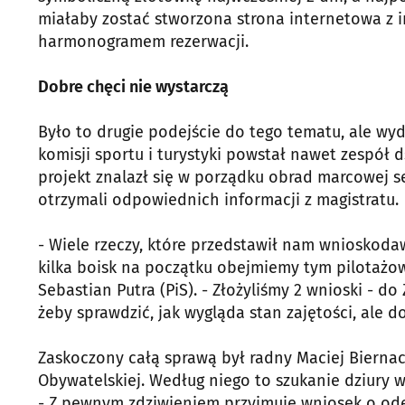
miałaby zostać stworzona strona internetowa z 
harmonogramem rezerwacji.
Dobre chęci nie wystarczą
Było to drugie podejście do tego tematu, ale wyd
komisji sportu i turystyki powstał nawet zespół 
projekt znalazł się w porządku obrad marcowej ses
otrzymali odpowiednich informacji z magistratu.
- Wiele rzeczy, które przedstawił nam wnioskod
kilka boisk na początku obejmiemy tym pilotażow
Sebastian Putra (PiS). - Złożyliśmy 2 wnioski - 
żeby sprawdzić, jak wygląda stan zajętości, ale d
Zaskoczony całą sprawą był radny Maciej Biernack
Obywatelskiej. Według niego to szukanie dziury w
- Z pewnym zdziwieniem przyjmuję wniosek o ode