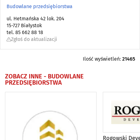
Antyki
(5)
Budowlane przedsiębiorstwa
Architektura, architektura wnętrz
ul. Hetmańska 42 lok. 204
(83)
15-727 Białystok
tel. 85 662 88 18
Biura projektów
(84)
Zgłoś do aktualizacji
Blacharstwo i dekarstwo
(17)
Ilość wyświetleń:
21465
Bramy, ogrodzenia
(36)
ZOBACZ INNE -
BUDOWLANE
PRZEDSIĘBIORSTWA
Brukarstwo, bruk
(26)
Budowlane maszyny, narzędzia, sprzęt
(54)
Budowlane materiały
(101)
Budowlane przedsiębiorstwa
(118)
Rogowski Dev