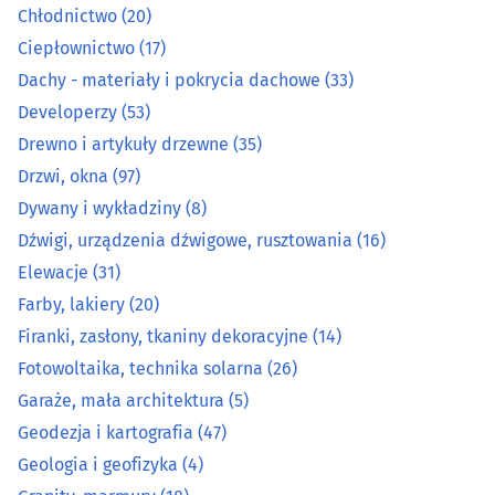
Chłodnictwo
(20)
Dźwigi, urządzenia dźwigowe, rusztowania
(16)
Ciepłownictwo
(17)
Dachy - materiały i pokrycia dachowe
(33)
Elewacje
(31)
Developerzy
(53)
Drewno i artykuły drzewne
(35)
Farby, lakiery
(20)
Drzwi, okna
(97)
Firanki, zasłony, tkaniny dekoracyjne
(14)
Dywany i wykładziny
(8)
Dźwigi, urządzenia dźwigowe, rusztowania
(16)
Fotowoltaika, technika solarna
(26)
Elewacje
(31)
Farby, lakiery
(20)
Garaże, mała architektura
(5)
Firanki, zasłony, tkaniny dekoracyjne
(14)
Fotowoltaika, technika solarna
(26)
Geodezja i kartografia
(47)
Garaże, mała architektura
(5)
Geologia i geofizyka
(4)
Geodezja i kartografia
(47)
Geologia i geofizyka
(4)
Granity, marmury
(18)