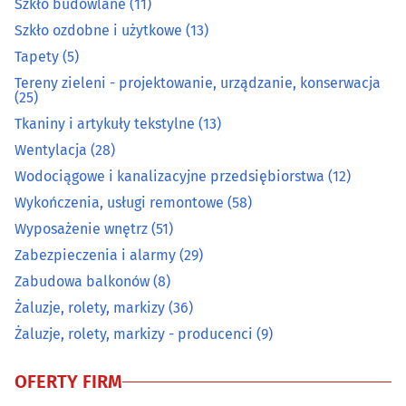
Szkło budowlane
(11)
Meble na wymiar
(54)
Szkło ozdobne i użytkowe
(13)
Tapety
(5)
Obrazy, ramy
(6)
Tereny zieleni - projektowanie, urządzanie, konserwacja
(25)
Ogrodnicze artykuły i sprzęt
(37)
Tkaniny i artykuły tekstylne
(13)
Wentylacja
(28)
Ogrzewanie i techniki grzewcze
(33)
Wodociągowe i kanalizacyjne przedsiębiorstwa
(12)
Opał
(10)
Wykończenia, usługi remontowe
(58)
Wyposażenie wnętrz
(51)
Osuszanie i odgrzybianie budynków
(3)
Zabezpieczenia i alarmy
(29)
Zabudowa balkonów
(8)
Oświetlenie
(18)
Żaluzje, rolety, markizy
(36)
Żaluzje, rolety, markizy - producenci
(9)
Podłogi
(39)
OFERTY FIRM
Pościelowe artykuły, koce
(6)