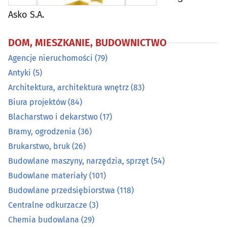
Centralne odkurzacze
(3)
Asko S.A.
Chemia budowlana
(29)
DOM, MIESZKANIE, BUDOWNICTWO
Agencje nieruchomości
(79)
Chłodnictwo
(20)
Antyki
(5)
Architektura, architektura wnętrz
(83)
Ciepłownictwo
(17)
Biura projektów
(84)
Dachy - materiały i pokrycia dachowe
(33)
Blacharstwo i dekarstwo
(17)
Bramy, ogrodzenia
(36)
Developerzy
(53)
Brukarstwo, bruk
(26)
Budowlane maszyny, narzędzia, sprzęt
(54)
Drewno i artykuły drzewne
(35)
Budowlane materiały
(101)
Budowlane przedsiębiorstwa
(118)
Drzwi, okna
(97)
Centralne odkurzacze
(3)
Dywany i wykładziny
(8)
Chemia budowlana
(29)