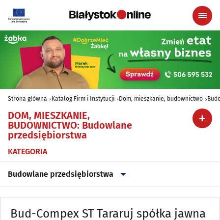
Strona główna
Katalog Firm i Instytucji
Dom, mieszkanie, budownictwo
Budo
DOM, MIESZKANIE,
BUDOWNICTWO
:
Budowlane
przedsiębiorstwa
KATEGORIA
Budowlane przedsiębiorstwa
Agencje nieruchomości
(79)
Bud-Compex ST Tararuj spółka jawna