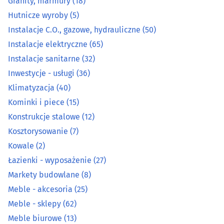
Granity, marmury
(18)
Hutnicze wyroby
(5)
Hutnicze wyroby
(5)
Instalacje C.O., gazowe, hydrauliczne
(50)
Instalacje elektryczne
(65)
Instalacje C.O., gazowe, hydrauliczne
(50)
Instalacje sanitarne
(32)
Instalacje elektryczne
(65)
Inwestycje - usługi
(36)
Klimatyzacja
(40)
Instalacje sanitarne
(32)
Kominki i piece
(15)
Konstrukcje stalowe
(12)
Inwestycje - usługi
(36)
Kosztorysowanie
(7)
Kowale
(2)
Klimatyzacja
(40)
Łazienki - wyposażenie
(27)
Kominki i piece
(15)
Markety budowlane
(8)
Meble - akcesoria
(25)
Konstrukcje stalowe
(12)
Meble - sklepy
(62)
Meble biurowe
(13)