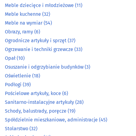
Kosztorysowanie
(7)
Meble dziecięce i młodzieżowe
(11)
Meble kuchenne
(32)
Kowale
(2)
Meble na wymiar
(54)
Łazienki - wyposażenie
(27)
Obrazy, ramy
(6)
Ogrodnicze artykuły i sprzęt
(37)
Markety budowlane
(8)
Ogrzewanie i techniki grzewcze
(33)
Opał
(10)
Meble - akcesoria
(25)
Osuszanie i odgrzybianie budynków
(3)
Oświetlenie
(18)
Meble - sklepy
(62)
Podłogi
(39)
Pościelowe artykuły, koce
(6)
Meble biurowe
(13)
Sanitarno-instalacyjne artykuły
(28)
Meble dziecięce i młodzieżowe
(11)
Schody, balustrady, poręcze
(19)
Spółdzielnie mieszkaniowe, administracje
(45)
Meble kuchenne
(32)
Stolarstwo
(32)