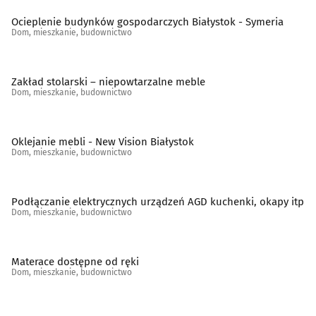
Sanitarno-instalacyjne artykuły
(28)
Ocieplenie budynków gospodarczych Białystok - Symeria
Dom, mieszkanie, budownictwo
Schody, balustrady, poręcze
(19)
Zakład stolarski – niepowtarzalne meble
Spółdzielnie mieszkaniowe, administracje
(45)
Dom, mieszkanie, budownictwo
Stolarstwo
(32)
Oklejanie mebli - New Vision Białystok
Dom, mieszkanie, budownictwo
Szkło budowlane
(11)
Szkło ozdobne i użytkowe
(13)
Podłączanie elektrycznych urządzeń AGD kuchenki, okapy itp
Dom, mieszkanie, budownictwo
Tapety
(5)
Materace dostępne od ręki
Tereny zieleni - projektowanie, urządzanie, konserwacja
Dom, mieszkanie, budownictwo
(25)