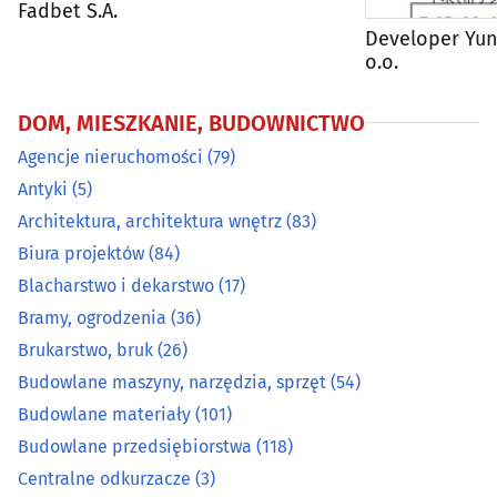
Fadbet S.A.
Centralne odkurzacze
(3)
Developer Yuni
o.o.
Chemia budowlana
(29)
DOM, MIESZKANIE, BUDOWNICTWO
Chłodnictwo
(20)
Agencje nieruchomości
(79)
Antyki
(5)
Ciepłownictwo
(17)
Architektura, architektura wnętrz
(83)
Dachy - materiały i pokrycia dachowe
(33)
Biura projektów
(84)
Blacharstwo i dekarstwo
(17)
Developerzy
(53)
Bramy, ogrodzenia
(36)
Brukarstwo, bruk
(26)
Drewno i artykuły drzewne
(35)
Budowlane maszyny, narzędzia, sprzęt
(54)
Budowlane materiały
(101)
Drzwi, okna
(97)
Budowlane przedsiębiorstwa
(118)
Dywany i wykładziny
(8)
Centralne odkurzacze
(3)