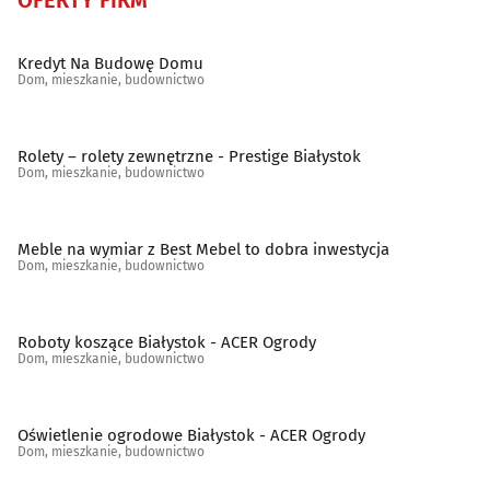
Sanitarno-instalacyjne artykuły
(28)
Kredyt Na Budowę Domu
Schody, balustrady, poręcze
(19)
Dom, mieszkanie, budownictwo
Spółdzielnie mieszkaniowe, administracje
(45)
Rolety – rolety zewnętrzne - Prestige Białystok
Dom, mieszkanie, budownictwo
Stolarstwo
(32)
Szkło budowlane
(11)
Meble na wymiar z Best Mebel to dobra inwestycja
Dom, mieszkanie, budownictwo
Szkło ozdobne i użytkowe
(13)
Roboty koszące Białystok - ACER Ogrody
Tapety
(5)
Dom, mieszkanie, budownictwo
Tereny zieleni - projektowanie, urządzanie, konserwacja
Oświetlenie ogrodowe Białystok - ACER Ogrody
(25)
Dom, mieszkanie, budownictwo