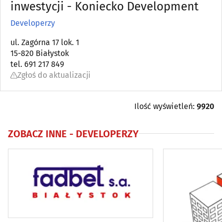
Antyki
inwestycji - Koniecko Development
(5)
Developerzy
Architektura, architektura wnętrz
(83)
ul. Zagórna 17 lok. 1
15-820 Białystok
Biura projektów
(84)
tel. 691 217 849
Zgłoś do aktualizacji
Blacharstwo i dekarstwo
(17)
Bramy, ogrodzenia
(36)
Ilość wyświetleń:
9920
Brukarstwo, bruk
(26)
ZOBACZ INNE -
DEVELOPERZY
Budowlane maszyny, narzędzia, sprzęt
(54)
Budowlane materiały
(101)
Budowlane przedsiębiorstwa
(118)