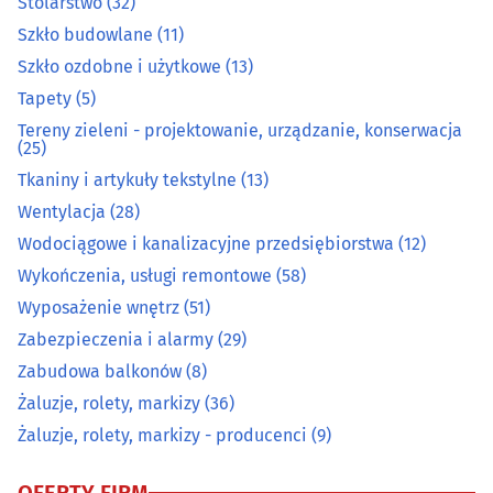
Stolarstwo
(32)
Meble na wymiar
(54)
Szkło budowlane
(11)
Szkło ozdobne i użytkowe
(13)
Obrazy, ramy
(6)
Tapety
(5)
Ogrodnicze artykuły i sprzęt
(37)
Tereny zieleni - projektowanie, urządzanie, konserwacja
(25)
Tkaniny i artykuły tekstylne
(13)
Ogrzewanie i techniki grzewcze
(33)
Wentylacja
(28)
Opał
(10)
Wodociągowe i kanalizacyjne przedsiębiorstwa
(12)
Wykończenia, usługi remontowe
(58)
Osuszanie i odgrzybianie budynków
(3)
Wyposażenie wnętrz
(51)
Zabezpieczenia i alarmy
(29)
Oświetlenie
(18)
Zabudowa balkonów
(8)
Żaluzje, rolety, markizy
(36)
Podłogi
(39)
Żaluzje, rolety, markizy - producenci
(9)
Pościelowe artykuły, koce
(6)
OFERTY FIRM