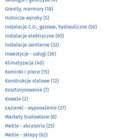
Granity, marmury
(18)
Hutnicze wyroby
(5)
Hutnicze wyroby
(5)
Instalacje C.O., gazowe, hydrauliczne
(50)
Instalacje C.O., gazowe, hydrauliczne
(50)
Instalacje elektryczne
(65)
Instalacje elektryczne
(65)
Instalacje sanitarne
(32)
Inwestycje - usługi
(36)
Instalacje sanitarne
(32)
Klimatyzacja
(40)
Kominki i piece
(15)
Inwestycje - usługi
(36)
Konstrukcje stalowe
(12)
Kosztorysowanie
(7)
Klimatyzacja
(40)
Kowale
(2)
Łazienki - wyposażenie
(27)
Kominki i piece
(15)
Markety budowlane
(8)
Konstrukcje stalowe
(12)
Meble - akcesoria
(25)
Meble - sklepy
(62)