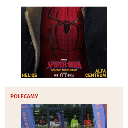
Tkaniny i artykuły tekstylne
(13)
Wentylacja
(28)
Wodociągowe i kanalizacyjne przedsiębiorstwa
(12)
Wykończenia, usługi remontowe
(58)
Wyposażenie wnętrz
(51)
Zabezpieczenia i alarmy
(29)
Zabudowa balkonów
(8)
POLECAMY
Żaluzje, rolety, markizy
(36)
Żaluzje, rolety, markizy - producenci
(9)