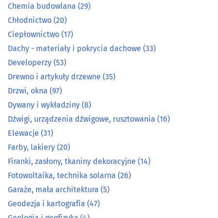
Chemia budowlana
(29)
Dźwigi, urządzenia dźwigowe, rusztowania
(16)
Chłodnictwo
(20)
Ciepłownictwo
(17)
Elewacje
(31)
Dachy - materiały i pokrycia dachowe
(33)
Developerzy
(53)
Farby, lakiery
(20)
Drewno i artykuły drzewne
(35)
Firanki, zasłony, tkaniny dekoracyjne
(14)
Drzwi, okna
(97)
Dywany i wykładziny
(8)
Fotowoltaika, technika solarna
(26)
Dźwigi, urządzenia dźwigowe, rusztowania
(16)
Elewacje
(31)
Garaże, mała architektura
(5)
Farby, lakiery
(20)
Firanki, zasłony, tkaniny dekoracyjne
(14)
Geodezja i kartografia
(47)
Fotowoltaika, technika solarna
(26)
Geologia i geofizyka
(4)
Garaże, mała architektura
(5)
Geodezja i kartografia
(47)
Granity, marmury
(18)
Geologia i geofizyka
(4)