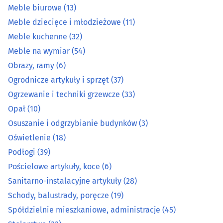
Kosztorysowanie
(7)
Meble biurowe
(13)
Meble dziecięce i młodzieżowe
(11)
Kowale
(2)
Meble kuchenne
(32)
Meble na wymiar
(54)
Łazienki - wyposażenie
(27)
Obrazy, ramy
(6)
Markety budowlane
(8)
Ogrodnicze artykuły i sprzęt
(37)
Ogrzewanie i techniki grzewcze
(33)
Meble - akcesoria
(25)
Opał
(10)
Osuszanie i odgrzybianie budynków
(3)
Meble - sklepy
(62)
Oświetlenie
(18)
Podłogi
(39)
Meble biurowe
(13)
Pościelowe artykuły, koce
(6)
Meble dziecięce i młodzieżowe
(11)
Sanitarno-instalacyjne artykuły
(28)
Schody, balustrady, poręcze
(19)
Meble kuchenne
(32)
Spółdzielnie mieszkaniowe, administracje
(45)