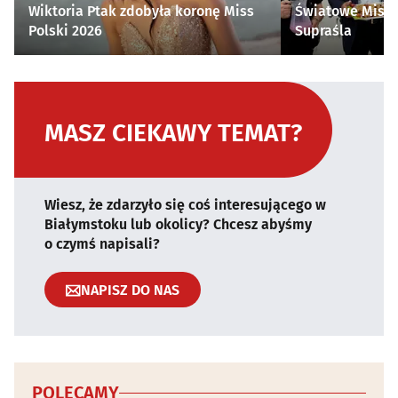
Wiktoria Ptak zdobyła koronę Miss
Światowe Mistr
Polski 2026
Supraśla
MASZ CIEKAWY TEMAT?
Wiesz, że zdarzyło się coś interesującego w
Białymstoku lub okolicy? Chcesz abyśmy
o czymś napisali?
NAPISZ DO NAS
POLECAMY