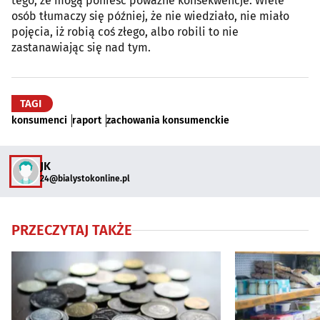
tego, że mogą ponieść poważne konsekwencje. Wiele
osób tłumaczy się później, że nie wiedziało, nie miało
pojęcia, iż robią coś złego, albo robili to nie
zastanawiając się nad tym.
TAGI
konsumenci
raport
zachowania konsumenckie
JK
24@bialystokonline.pl
PRZECZYTAJ TAKŻE