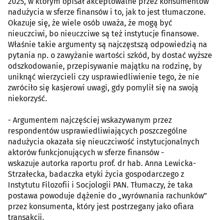
2025, w którym opisał akceptowalne przez konsumentów
nadużycia w sferze finansów i to, jak to jest tłumaczone.
Okazuje się, że wiele osób uważa, że mogą być
nieuczciwi, bo nieuczciwe są też instytucje finansowe.
Właśnie takie argumenty są najczęstszą odpowiedzią na
pytania np. o zawyżanie wartości szkód, by dostać wyższe
odszkodowanie, przepisywanie majątku na rodzinę, by
uniknąć wierzycieli czy usprawiedliwienie tego, że nie
zwróciło się kasjerowi uwagi, gdy pomylił się na swoją
niekorzyść.
- Argumentem najczęściej wskazywanym przez
respondentów usprawiedliwiających poszczególne
nadużycia okazała się nieuczciwość instytucjonalnych
aktorów funkcjonujących w sferze finansów -
wskazuje autorka raportu prof. dr hab. Anna Lewicka-
Strzałecka, badaczka etyki życia gospodarczego z
Instytutu Filozofii i Socjologii PAN. Tłumaczy, że taka
postawa powoduje dążenie do „wyrównania rachunków”
przez konsumenta, który jest postrzegany jako ofiara
transakcji.