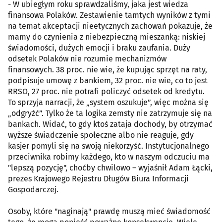
- W ubiegłym roku sprawdzaliśmy, jaka jest wiedza
finansowa Polaków. Zestawienie tamtych wyników z tymi
na temat akceptacji nieetycznych zachowań pokazuje, że
mamy do czynienia z niebezpieczną mieszanką: niskiej
świadomości, dużych emocji i braku zaufania. Duży
odsetek Polaków nie rozumie mechanizmów
finansowych. 38 proc. nie wie, że kupując sprzęt na raty,
podpisuje umowę z bankiem, 32 proc. nie wie, co to jest
RRSO, 27 proc. nie potrafi policzyć odsetek od kredytu.
To sprzyja narracji, że „system oszukuje”, więc można się
„odgryźć”. Tylko że ta logika zemsty nie zatrzymuje się na
bankach. Widać, to gdy ktoś zataja dochody, by otrzymać
wyższe świadczenie społeczne albo nie reaguje, gdy
kasjer pomyli się na swoją niekorzyść. Instytucjonalnego
przeciwnika robimy każdego, kto w naszym odczuciu ma
"lepszą pozycję", choćby chwilowo – wyjaśnił Adam Łącki,
prezes Krajowego Rejestru Długów Biura Informacji
Gospodarczej.
Osoby, które "naginają" prawdę muszą mieć świadomość