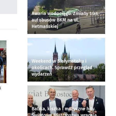
Awaria wodociągu. Zmiany tras
autobusów BKM na ul.
Hetmańskiej
Weekend w Białymstoku i
okolicach. Sprawdź przegląd
wydarzeń
k
Babka, kiszka i muzyczne hity.
Światowe Mistrzostwa wracają