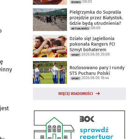
08:00
otwarty
BIZNES
Pielgrzymka do Supraśla
przejdzie przez Białystok.
Gdzie będą utrudnienia?
08:00
AKTUALNOŚCI
o
Działo się! Jagiellonia
pokonała Rangers FC!
Szmyt bohaterem
2026.08.06 20:08
SPORT
ię
Rozlosowano pary I rundy
winny
STS Pucharu Polski
2026.08.06 18:44
SPORT
WIĘCEJ WIADOMOŚCI
jest