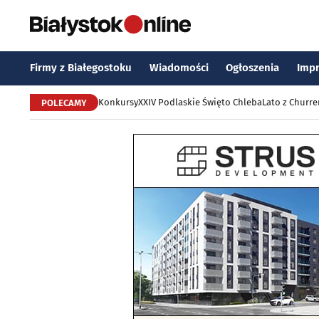
Firmy z Białegostoku
Wiadomości
Ogłoszenia
Imp
Konkursy
XXIV Podlaskie Święto Chleba
Lato z Churr
POLECAMY