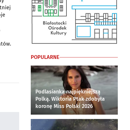
ły
tniej
oje
a
atów.
POPULARNE
Podlasianka najpiękniejszą
Polką. Wiktoria Ptak zdobyła
koronę Miss Polski 2026