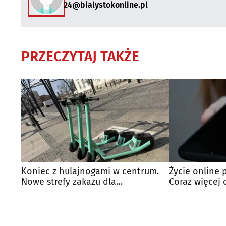
24@bialystokonline.pl
PRZECZYTAJ TAKŻE
Koniec z hulajnogami w centrum.
Życie online 
Nowe strefy zakazu dla
Coraz więcej
użytkowników Bolta