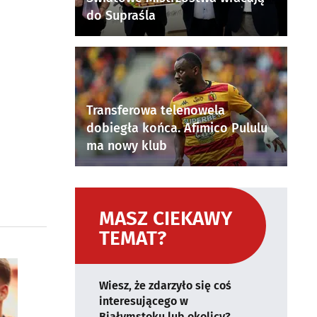
do Supraśla
Transferowa telenowela
dobiegła końca. Afimico Pululu
ma nowy klub
MASZ CIEKAWY
TEMAT?
Wiesz, że zdarzyło się coś
interesującego w
Białymstoku lub okolicy?