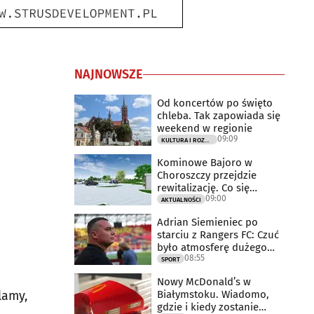
NAJNOWSZE
Od koncertów po święto
chleba. Tak zapowiada się
weekend w regionie
09:09
KULTURA I ROZRYWKA
Kominowe Bajoro w
Choroszczy przejdzie
rewitalizację. Co się
09:00
zmieni?
AKTUALNOŚCI
Adrian Siemieniec po
starciu z Rangers FC: Czuć
było atmosferę dużego
08:55
meczu
SPORT
Nowy McDonald’s w
Białymstoku. Wiadomo,
lamy,
gdzie i kiedy zostanie