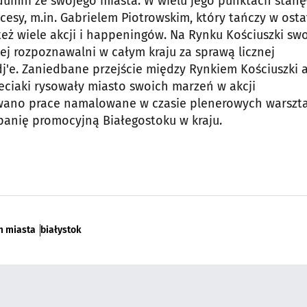
dumni ze swojego miasta. W wielu jego punktach stanę
cesy, m.in. Gabrielem Piotrowskim, który tańczy w osta
eż wiele akcji i happeningów. Na Rynku Kościuszki sw
ej rozpoznawalni w całym kraju za sprawą licznej
 dj'e. Zaniedbane przejście między Rynkiem Kościuszki 
ieciaki rysowały miasto swoich marzeń w akcji
towano prace namalowane w czasie plenerowych warszt
panię promocyjną Białegostoku w kraju.
m miasta
białystok