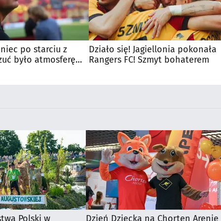
niec po starciu z
Działo się! Jagiellonia pokonała
zuć było atmosferę
Rangers FC! Szmyt bohaterem
u
stwa Polski w
Dzień Dziecka na Chorten Arenie