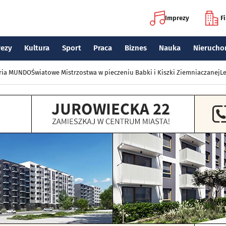
Imprezy
F
rezy
Kultura
Sport
Praca
Biznes
Nauka
Nierucho
eria MUNDO
Światowe Mistrzostwa w pieczeniu Babki i Kiszki Ziemniaczanej
Le