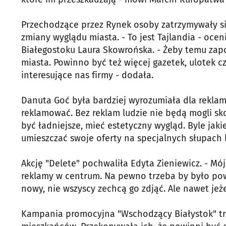
Przechodzące przez Rynek osoby zatrzymywały się
zmiany wyglądu miasta. - To jest Tajlandia - oce
Białegostoku Laura Skowrońska. - Żeby temu zap
miasta. Powinno być też więcej gazetek, ulotek 
interesujące nas firmy - dodała.
Danuta Goć była bardziej wyrozumiała dla reklam
reklamować. Bez reklam ludzie nie będą mogli sko
być ładniejsze, mieć estetyczny wygląd. Byle ja
umieszczać swoje oferty na specjalnych słupach
Akcję "Delete" pochwaliła Edyta Zieniewicz. - Mój
reklamy w centrum. Na pewno trzeba by było powal
nowy, nie wszyscy zechcą go zdjąć. Ale nawet jeże
Kampania promocyjna "Wschodzący Białystok" trw