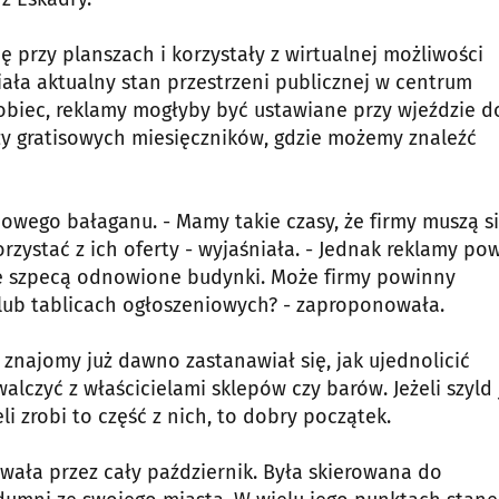
 przy planszach i korzystały z wirtualnej możliwości
niała aktualny stan przestrzeni publicznej w centrum
obiec, reklamy mogłyby być ustawiane przy wjeździe d
czy gratisowych miesięczników, gdzie możemy znaleźć
owego bałaganu. - Mamy takie czasy, że firmy muszą s
rzystać z ich oferty - wyjaśniała. - Jednak reklamy po
kie szpecą odnowione budynki. Może firmy powinny
 lub tablicach ogłoszeniowych? - zaproponowała.
 znajomy już dawno zastanawiał się, jak ujednolicić
czyć z właścicielami sklepów czy barów. Jeżeli szyld 
li zrobi to część z nich, to dobry początek.
ała przez cały październik. Była skierowana do