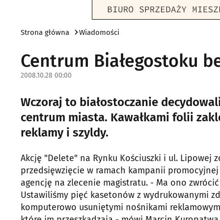
Strona główna
Wiadomości
Centrum Białegostoku b
2008.10.28 00:00
Wczoraj to białostoczanie decydowal
centrum miasta. Kawałkami folii zakl
reklamy i szyldy.
Akcję "Delete" na Rynku Kościuszki i ul. Lipowej
przedsięwzięcie w ramach kampanii promocyjnej
agencję na zlecenie magistratu. - Ma ono zwróc
Ustawiliśmy pięć kasetonów z wydrukowanymi zdję
komputerowo usuniętymi nośnikami reklamowymi.
które im przeszkadzają - mówi Marcin Kuropatwa 