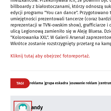
mieszkańców. Przekonywała ich, że powinni być 
billboardy z białostoczanami, którzy odnoszą suk
edycji programu "You can dance". Przygotowano t
umiejętności prezentowali tancerze (coraz bardzi
reprezentacji w TVN-owskim show), grafficiarze i
ulicą Legionową zamieniło się w Aleję Bluesa. Dz
"Kolorowanka XXL". W Galerii Arsenał zaprezen
Wkrótce zostanie rozstrzygnięty przetarg na kam
Kliknij tutaj aby obejrzeć fotoreportaż.
TAGI
reklama
grupa eskadra
usuwanie reklam
centru
andy