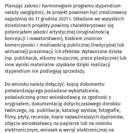
Planując zakres i harmonogram programu stypendium
należy uwzględnić, że projekt powinien być zrealizowany
najpóźniej do 31 grudnia 2021 r. Składane we wszystkich
dziedzinach projekty powinny charakteryzować się
potencjałem jakości artystycznej (oryginalnością
koncepcji i nowatorstwem), brakiem znamion
komercyjności i możliwością publicznej (tradycyjnej lub
wirtualnej) prezentacji ich efektów. Wytworzone dzieła
(np. publikacje, albumy muzyczne, prace plastyczne) lub
inne wyniki materialne uzyskane dzięki realizacji
stypendium nie podlegają sprzedaży.
Do wniosku należy dołączyć: kopię dokumentu
potwierdzającego posiadane wykształcenie,
poświadczoną przez wnioskodawcę za zgodność z
oryginałem, dokumentację dotychczasowego dorobku
twórczego, np. publikacje, katalogi wystaw, fotografie,
filmy, płyty, recenzje, kopie najważniejszych dyplomów,
zdjęcie wnioskodawcy na papierze lub na nośniku
elektronicznym, wniosek w wersji elektronicznej na