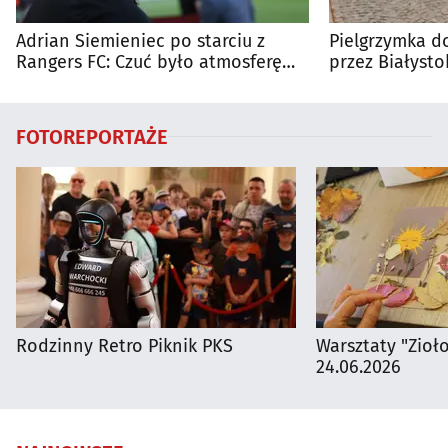
Adrian Siemieniec po starciu z
Pielgrzymka do
Rangers FC: Czuć było atmosferę
przez Białysto
dużego meczu
utrudnienia?
FOTOREPORTAŻE
Rodzinny Retro Piknik PKS
Warsztaty "Zioł
24.06.2026