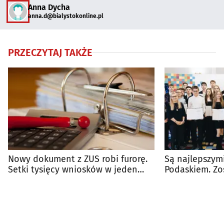
Anna Dycha
anna.d@bialystokonline.pl
PRZECZYTAJ TAKŻE
Nowy dokument z ZUS robi furorę.
Są najlepszym
Setki tysięcy wniosków w jeden
Podaskiem. Zo
miesiąc