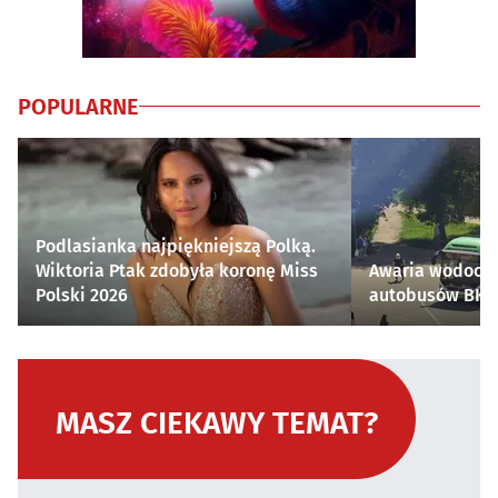
POPULARNE
Podlasianka najpiękniejszą Polką.
Wiktoria Ptak zdobyła koronę Miss
Awaria wodocią
Polski 2026
autobusów BKM 
MASZ CIEKAWY TEMAT?