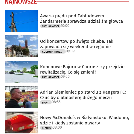
NAJNOWSZE
Awaria prądu pod Zabłudowem.
Żandarmeria sprawdza udział śmigłowca
10:00
AKTUALNOŚCI
Od koncertów po święto chleba. Tak
zapowiada się weekend w regionie
09:09
KULTURA I ROZRYWKA
Kominowe Bajoro w Choroszczy przejdzie
rewitalizację. Co się zmieni?
09:00
AKTUALNOŚCI
Adrian Siemieniec po starciu z Rangers FC:
Czuć było atmosferę dużego meczu
08:55
SPORT
Nowy McDonald’s w Białymstoku. Wiadomo,
gdzie i kiedy zostanie otwarty
08:00
BIZNES