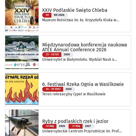
XXIV Podlaskie Święto Chleba
09
SIE 2026
Muzeum Rolnictwa im. ks. Krzysztofa Kluka w
Ciechanowcu
Międzynarodowa konferencja naukowa
ATEE Annual Conference 2026
25 - 28 SIE
2026
Uniwersytet w Białymstoku. Wydział Nauk o
Edukacji
6. Festiwal Rzeka Ognia w Wasilkowie
04 - 05 WRZ
2026
Teren rekreacyjny Cypel w Wasilkowie
Ryby z podlaskich rzek i jezior
20 MAJ
2026
31 MAJ
2027
Uniwersyteckie Centrum Przyrodnicze im. Prof.
Andrzeja Myrchy