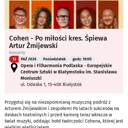
Cohen - Po miłości kres. Śpiewa
Artur Żmijewski
Koncerty
12
PAŹ 2026
Poniedziałek
godz. 19:00
Opera i Filharmonia Podlaska - Europejskie
Centrum Sztuki w Białymstoku im. Stanisława
Moniuszki
ul. Odeska 1, 15-406 Białystok
Przygotuj się na niezapomnianą muzyczną podróż z
Arturem Żmijewskim i zespołem! Po latach sukcesów na
deskach teatralnych i przed kamerą teraz wkracza w
świat muzyki, oddając hołd twórczości Cohena, której jest
wielkim wielbicielem.