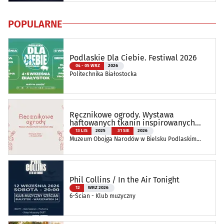
POPULARNE
Podlaskie Dla Ciebie. Festiwal 2026
04 - 05 WRZ
2026
Politechnika Białostocka
Ręcznikowe ogrody. Wystawa
haftowanych tkanin inspirowanych
naturą
13 LIS
2025
31 SIE
2026
Muzeum Obojga Narodów w Bielsku Podlaskim
Oddział Muzeum Podlaskiego w Białymstoku
Phil Collins / In the Air Tonight
12
WRZ 2026
6-Ścian - Klub muzyczny