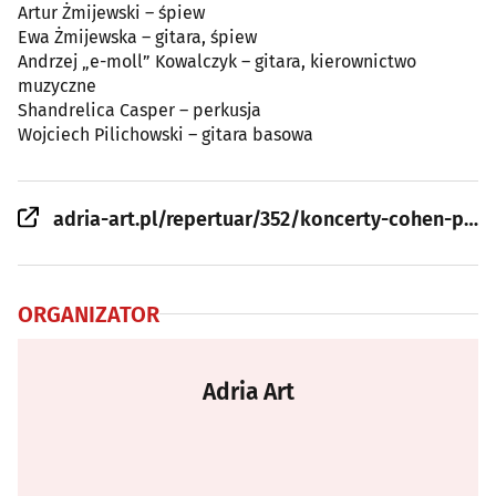
Artur Żmijewski – śpiew
Ewa Żmijewska – gitara, śpiew
Andrzej „e-moll” Kowalczyk – gitara, kierownictwo
muzyczne
Shandrelica Casper – perkusja
Wojciech Pilichowski – gitara basowa
adria-art.pl/repertuar/352/koncerty-cohen-po-milosci-kres-spiewa-artur-zmijewski
ORGANIZATOR
Adria Art