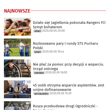
NAJNOWSZE
Działo się! Jagiellonia pokonała Rangers FC!
Szmyt bohaterem
2026.08.06 20:08
SPORT
Rozlosowano pary I rundy STS Pucharu
Polski
2026.08.06 18:44
SPORT
Nie płać za pomoc przy decyzji o wsparciu.
Urząd ostrzega
2026.08.06 16:00
ZDROWIE
45 osób otrzyma wsparcie asystentów. Jest
unijne dofinansowanie
2026.08.06 15:30
AKTUALNOŚCI
Rusza przebudowa drogi Ogrodniczki -