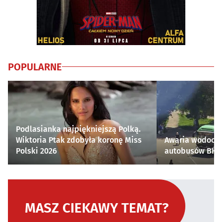
POPULARNE
Podlasianka najpiękniejszą Polką.
Wiktoria Ptak zdobyła koronę Miss
Awaria wodocią
Polski 2026
autobusów BKM 
MASZ CIEKAWY TEMAT?