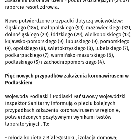
zakażenia koronawirusem - podał w dzisiejszym (24.07)
raporcie resort zdrowia.
Nowo potwierdzone przypadki dotyczą województw:
śląskiego (184), małopolskiego (99), mazowieckiego (32),
dolnośląskiego (29), łódzkiego (29), wielkopolskiego (13),
kujawsko-pomorskiego (9), lubuskiego (9), pomorskiego
(9), opolskiego (8), świętokrzyskiego (8), lubelskiego (7),
podkarpackiego (7), warmińsko-mazurskiego (6),
podlaskiego (5) i zachodniopomorskiego (4).
Pięć nowych przypadków zakażenia koronawirusem w
Podlaskiem
Wojewoda Podlaski i Podlaski Państwowy Wojewódzki
Inspektor Sanitarny informują o pięciu kolejnych
przypadkach zakażenia koronawirusem w regionie,
potwierdzonych pozytywnymi wynikami testów
laboratoryjnych. To:
- młoda kobieta z Białegostoku, izolacja domowa;