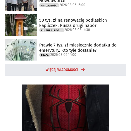
Nowodworce
2026.08.06 15:00
AKTUALNOŚCI
50 tys. zł na renowację podlaskich
kapliczek. Rusza drugi nabór
2026.08.06 14:30
KULTURA I ROZRYWKA
Prawie 7 tys. zł miesięcznie dodatku do
emerytury. Kto tyle dostanie?
2026.08.06 14:00
PRACA
WIĘCEJ WIADOMOŚCI