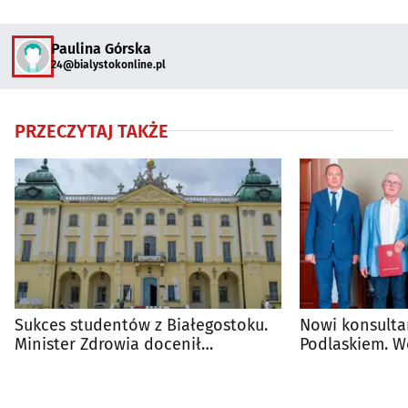
Paulina Górska
24@bialystokonline.pl
PRZECZYTAJ TAKŻE
Sukces studentów z Białegostoku.
Nowi konsulta
Minister Zdrowia docenił
Podlaskiem. W
przyszłych lekarzy
powołania