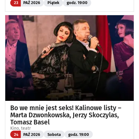
23
PAŹ 2026
Piątek
godz. 19:00
Bo we mnie jest seks! Kalinowe listy –
Marta Dzwonkowska, Jerzy Skoczylas,
Tomasz Basel
Kino, teatr
24
PAŹ 2026
Sobota
godz. 19:00