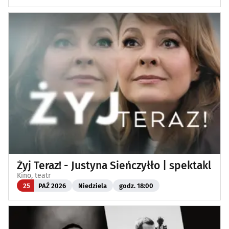
Żyj Teraz! - Justyna Sieńczyłło | spektakl
Kino, teatr
25
PAŹ 2026
Niedziela
godz. 18:00