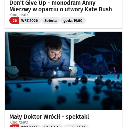
Don't Give Up - monodram Anny
Mierzwy w oparciu o utwory Kate Bush
Kino, teatr
26
WRZ 2026
Sobota
godz. 19:00
Mały Doktor Wrócił - spektakl
Kino, teatr