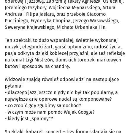
operową i jazzową. Zabrzmią teksty Agnieszki Osieckiej,
Jeremiego Przybory, Wojciecha Młynarskiego, Artura
Andrusa i Filipa Jaślara, oraz przeboje Giacomo
Pucciniego, Fryderyka Chopina, Jerzego Wasowskiego,
Seweryna Krajewskiego, Michała Urbaniaka i in.
Ten spektakl to dużo wspaniałej, świetnie wykonanej
muzyki, elegancki żart, garść optymizmu, radość życia,
pasja odkryta dzięki kobiecej przyjaźni, ale też refleksje
na temat Ligi Mistrzów, damskich torebek, markowych
butów i sposobów na chandrę.
Widzowie znajdą również odpowiedzi na następujące
pytania:
- dlaczego jazz jeszcze nigdy nie był tak popularny, a
największe arie operowe nadal są komponowane?
- co zrobić gdy zgubimy samochód?
- w czym może nam pomóc Wujek Google?
- kiedy jest „spalony”?
Spektakl, kabaret, koncert – trzy formy składają się na