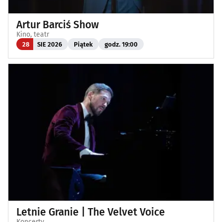
Artur Barciś Show
Kino, teatr
28
SIE 2026
Piątek
godz. 19:00
Letnie Granie | The Velvet Voice
Koncerty