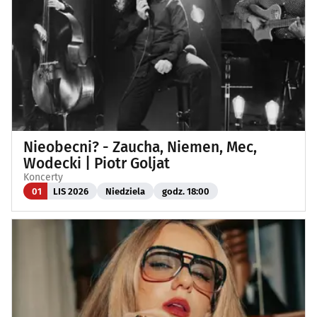
Nieobecni? - Zaucha, Niemen, Mec,
Wodecki | Piotr Goljat
Koncerty
01
LIS 2026
Niedziela
godz. 18:00