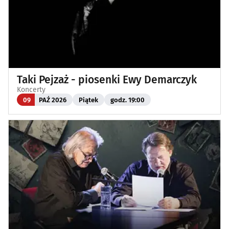
Taki Pejzaż - piosenki Ewy Demarczyk
Koncerty
09
PAŹ 2026
Piątek
godz. 19:00