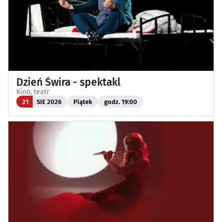
Dzień Świra - spektakl
Kino, teatr
21
SIE 2026
Piątek
godz. 19:00