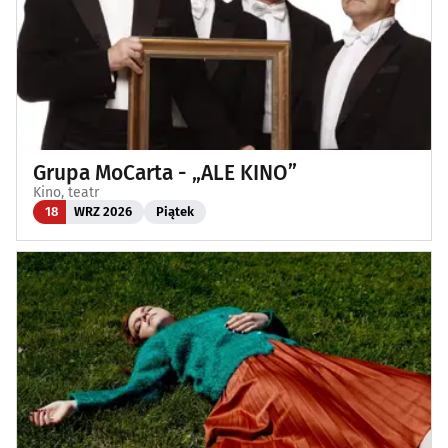
Grupa MoCarta - „ALE KINO”
Kino, teatr
18
WRZ 2026
Piątek