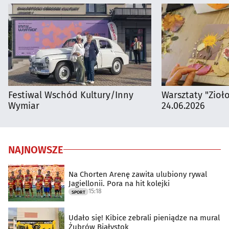
Festiwal Wschód Kultury/Inny
Warsztaty "Zioł
Wymiar
24.06.2026
NAJNOWSZE
Na Chorten Arenę zawita ulubiony rywal
Jagiellonii. Pora na hit kolejki
15:18
SPORT
Udało się! Kibice zebrali pieniądze na mural
Żubrów Białystok