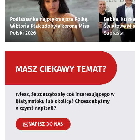
Podlasianka najpiękniejszą Polką.
Babka, kiszka i
Wiktoria Ptak zdobyła koronę Miss
Światowe Mistr
Polski 2026
Supraśla
MASZ CIEKAWY TEMAT?
Wiesz, że zdarzyło się coś interesującego w
Białymstoku lub okolicy? Chcesz abyśmy
o czymś napisali?
NAPISZ DO NAS