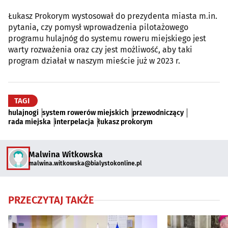
Łukasz Prokorym wystosował do prezydenta miasta m.in.
pytania, czy pomysł wprowadzenia pilotażowego
programu hulajnóg do systemu roweru miejskiego jest
warty rozważenia oraz czy jest możliwość, aby taki
program działał w naszym mieście już w 2023 r.
TAGI
hulajnogi
system rowerów miejskich
przewodniczący
rada miejska
interpelacja
łukasz prokorym
Malwina Witkowska
malwina.witkowska@bialystokonline.pl
PRZECZYTAJ TAKŻE