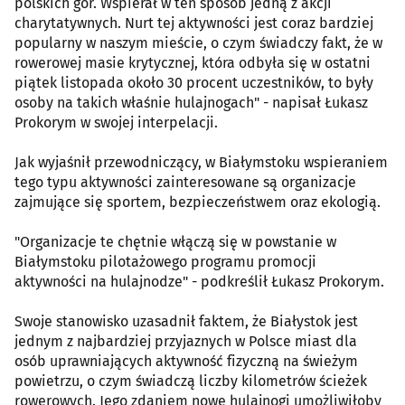
polskich gór. Wspierał w ten sposób jedną z akcji
charytatywnych. Nurt tej aktywności jest coraz bardziej
popularny w naszym mieście, o czym świadczy fakt, że w
rowerowej masie krytycznej, która odbyła się w ostatni
piątek listopada około 30 procent uczestników, to były
osoby na takich właśnie hulajnogach" - napisał Łukasz
Prokorym w swojej interpelacji.
Jak wyjaśnił przewodniczący, w Białymstoku wspieraniem
tego typu aktywności zainteresowane są organizacje
zajmujące się sportem, bezpieczeństwem oraz ekologią.
"Organizacje te chętnie włączą się w powstanie w
Białymstoku pilotażowego programu promocji
aktywności na hulajnodze" - podkreślił Łukasz Prokorym.
Swoje stanowisko uzasadnił faktem, że Białystok jest
jednym z najbardziej przyjaznych w Polsce miast dla
osób uprawniających aktywność fizyczną na świeżym
powietrzu, o czym świadczą liczby kilometrów ścieżek
rowerowych. Jego zdaniem nowe hulajnogi umożliwiłoby