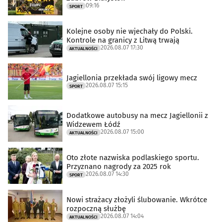
09:16
SPORT
Kolejne osoby nie wjechały do Polski.
Kontrole na granicy z Litwą trwają
2026.08.07 17:30
AKTUALNOŚCI
Jagiellonia przekłada swój ligowy mecz
2026.08.07 15:15
SPORT
Dodatkowe autobusy na mecz Jagiellonii z
Widzewem Łódź
2026.08.07 15:00
AKTUALNOŚCI
Oto złote nazwiska podlaskiego sportu.
Przyznano nagrody za 2025 rok
2026.08.07 14:30
SPORT
Nowi strażacy złożyli ślubowanie. Wkrótce
rozpoczną służbę
2026.08.07 14:04
AKTUALNOŚCI