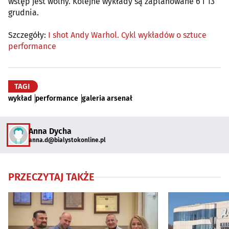
wstęp jest wolny. Kolejne wykłady są zaplanowane 6 i 13
grudnia.
Szczegóły:
I shot Andy Warhol. Cykl wykładów o sztuce
performance
TAGI
wykład
performance
galeria arsenał
Anna Dycha
anna.d@bialystokonline.pl
PRZECZYTAJ TAKŻE