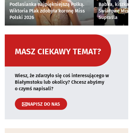
Podlasianka najpiękniejszą Polką.
Babka, kiszka i
Wiktoria Ptak zdobyła koronę Miss
Światowe Mistr
Polski 2026
Supraśla
MASZ CIEKAWY TEMAT?
Wiesz, że zdarzyło się coś interesującego w
Białymstoku lub okolicy? Chcesz abyśmy
o czymś napisali?
NAPISZ DO NAS