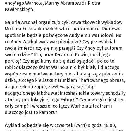
Andy'ego Warhola, Mariny Abramowić i Piotra
Pawlenskiego.
Galeria Arsenał organizuje cykl czwartkowych wykładów
Michała Łukaszuka wokół sztuki performance. Pierwsze
spotkanie będzie poświęcone Andy'emu Warholowi. Na
co Andy Warhol wydawał pieniądze? Czy przewidział
swoją śmierć i czy się nią przejął? Czy Andy był autorem
swoich dzieł? Kto, poza Davidem Bowie, nosił jego
perukę? Czy jego filmy da się dziś oglądać i po co to
robić? Dlaczego świat Warhola nie był biały i dlaczego
współczesne martwe natury nie składają się z pieczeni z
dzika, złotego kieliszka z trunkiem i haftowanego obrusa,
a z puszek po zupie, z wylewającą się colą i
nadgryzionego jabłka Macintosha? Jakie towary schodziły
z taśmy produkcyjnej jego Fabryki? Czym w ogóle jest ten
cały camp? I wreszcie: co łączy Warhola z teatrem i
dlaczego jest to kamera?
Wykład odbędzie się w czwartek (29.11) o godz. 18.00,