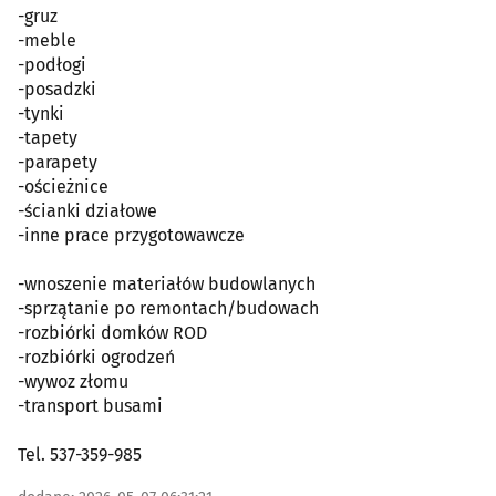
-gruz
-meble
-podłogi
-posadzki
-tynki
-tapety
-parapety
-ościeżnice
-ścianki działowe
-inne prace przygotowawcze
-wnoszenie materiałów budowlanych
-sprzątanie po remontach/budowach
-rozbiórki domków ROD
-rozbiórki ogrodzeń
-wywoz złomu
-transport busami
Tel. 537-359-985