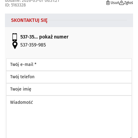
dodane: 2026-05-07 06:31:21
Usuń
Zgłoś
ID: 5163328
SKONTAKTUJ SIĘ
537-35...
pokaż numer
537-359-985
Twój e-mail *
Twój telefon
Twoje imię
Wiadomość *