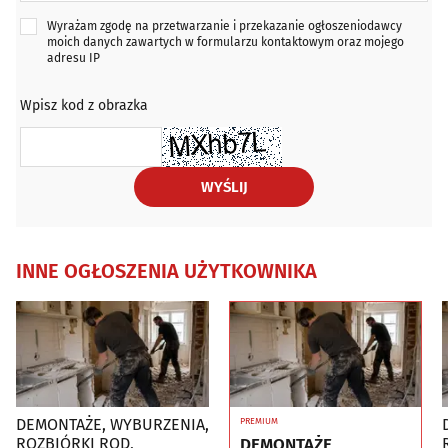
Wyrażam zgodę na przetwarzanie i przekazanie ogłoszeniodawcy
moich danych zawartych w formularzu kontaktowym oraz mojego
adresu IP
Wpisz kod z obrazka
WYŚLIJ
INNE OGŁOSZENIA UŻYTKOWNIKA
DEMONTAŻE, WYBURZENIA,
D
PREMIUM
DEMONTAŻE,
ROZBIÓRKI ROD,