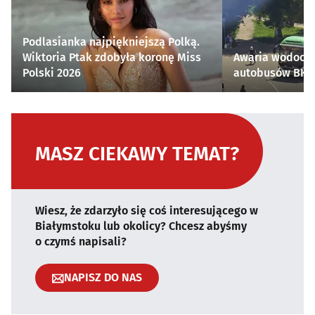
Podlasianka najpiękniejszą Polką.
Wiktoria Ptak zdobyła koronę Miss
Awaria wodocią
Polski 2026
autobusów BKM 
MASZ CIEKAWY TEMAT?
Wiesz, że zdarzyło się coś interesującego w
Białymstoku lub okolicy? Chcesz abyśmy
o czymś napisali?
NAPISZ DO NAS