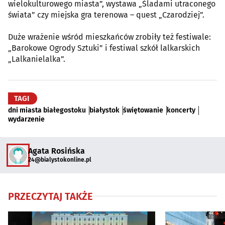
wielokulturowego miasta”, wystawa „Śladami utraconego
świata” czy miejska gra terenowa – quest „Czarodziej”.
Duże wrażenie wśród mieszkańców zrobiły też festiwale:
„Barokowe Ogrody Sztuki” i festiwal szkół lalkarskich
„Lalkanielalka”.
TAGI
dni miasta białegostoku
białystok
świętowanie
koncerty
wydarzenie
Agata Rosińska
24@bialystokonline.pl
PRZECZYTAJ TAKŻE