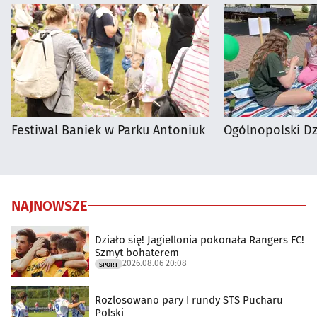
Festiwal Baniek w Parku Antoniuk
Ogólnopolski D
NAJNOWSZE
Działo się! Jagiellonia pokonała Rangers FC!
Szmyt bohaterem
2026.08.06 20:08
SPORT
Rozlosowano pary I rundy STS Pucharu
Polski