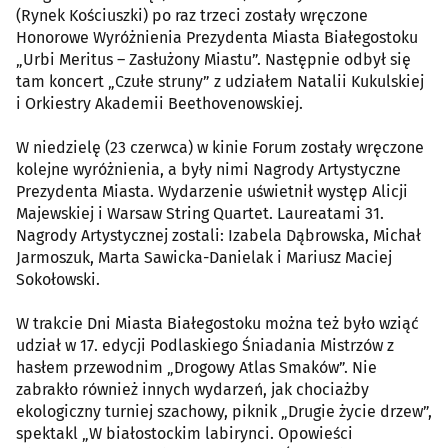
(Rynek Kościuszki) po raz trzeci zostały wręczone
Honorowe Wyróżnienia Prezydenta Miasta Białegostoku
„Urbi Meritus – Zasłużony Miastu”. Następnie odbył się
tam koncert „Czułe struny” z udziałem Natalii Kukulskiej
i Orkiestry Akademii Beethovenowskiej.
W niedzielę (23 czerwca) w kinie Forum zostały wręczone
kolejne wyróżnienia, a były nimi Nagrody Artystyczne
Prezydenta Miasta. Wydarzenie uświetnił występ Alicji
Majewskiej i Warsaw String Quartet. Laureatami 31.
Nagrody Artystycznej zostali: Izabela Dąbrowska, Michał
Jarmoszuk, Marta Sawicka-Danielak i Mariusz Maciej
Sokołowski.
W trakcie Dni Miasta Białegostoku można też było wziąć
udział w 17. edycji Podlaskiego Śniadania Mistrzów z
hasłem przewodnim „Drogowy Atlas Smaków”. Nie
zabrakło również innych wydarzeń, jak chociażby
ekologiczny turniej szachowy, piknik „Drugie życie drzew”,
spektakl „W białostockim labirynci. Opowieści