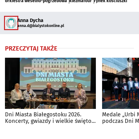
orkiestra weselno-pogrzebowa
klezmafour
rynek kościuszki
Anna Dycha
anna.d@bialystokonline.pl
PRZECZYTAJ TAKŻE
Dni Miasta Białegostoku 2026.
Medale „Urbi 
Koncerty, gwiazdy i wielkie święto
podczas Dni M
miasta