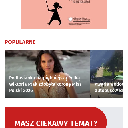
POPULARNE
Podlasianka najpiękniejszą Polką.
Wiktoria Ptak zdobyła koronę Miss
Awaria wodocią
Polski 2026
autobusów BKM 
MASZ CIEKAWY TEMAT?