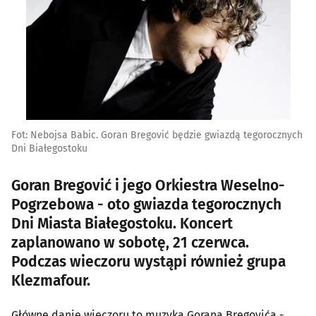
Fot: Nebojsa Babic. Goran Bregović będzie gwiazdą tegorocznych
Dni Białegostoku
Goran Bregović i jego Orkiestra Weselno-
Pogrzebowa - oto gwiazda tegorocznych
Dni Miasta Białegostoku. Koncert
zaplanowano w sobotę, 21 czerwca.
Podczas wieczoru wystąpi również grupa
Klezmafour.
Główne danie wieczoru to muzyka Gorana Bregovića -