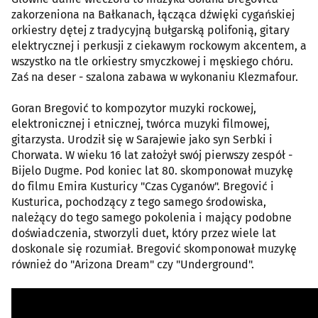
zakorzeniona na Bałkanach, łącząca dźwięki cygańskiej
orkiestry dętej z tradycyjną bułgarską polifonią, gitary
elektrycznej i perkusji z ciekawym rockowym akcentem, a
wszystko na tle orkiestry smyczkowej i męskiego chóru.
Zaś na deser - szalona zabawa w wykonaniu Klezmafour.
Goran Bregović to kompozytor muzyki rockowej,
elektronicznej i etnicznej, twórca muzyki filmowej,
gitarzysta. Urodził się w Sarajewie jako syn Serbki i
Chorwata. W wieku 16 lat założył swój pierwszy zespół -
Bijelo Dugme. Pod koniec lat 80. skomponował muzykę
do filmu Emira Kusturicy "Czas Cyganów". Bregović i
Kusturica, pochodzący z tego samego środowiska,
należący do tego samego pokolenia i mający podobne
doświadczenia, stworzyli duet, który przez wiele lat
doskonale się rozumiał. Bregović skomponował muzykę
również do "Arizona Dream" czy "Underground".