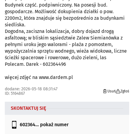
Budynek część. podpiwniczony. Na posesji bud.
gospodarcze. Możliwość dokupienia działki o pow.
2200m2, która znajduje się bezpośrednio za budynkami
siedliska.
Dogodna, zaciszna lokalizacja, dobry dojazd drogą
asfaltową; w bliskim sąsiedztwie Zalew Siemianówka z
pełnymi uroku jego walorami - plaża z pomostem,
wypożyczalnia sprzętu wodnego, wieża widokowa, liczne
ścieżki spacerowe i rowerowe, dużo zieleni, las
Polecam. Darek - 602364496
więcej zdjęć na www.dardem.pl
dodane: 2026-05-18 08:31:47
Usuń
Zgłoś
ID: 5164867
SKONTAKTUJ SIĘ
602364...
pokaż numer