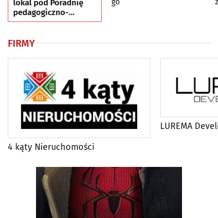
go
lokal pod Poradnię
pedagogiczno-
psychologiczną lub
gabinety IS
FIRMY
LUREMA Deve
4 kąty Nieruchomości