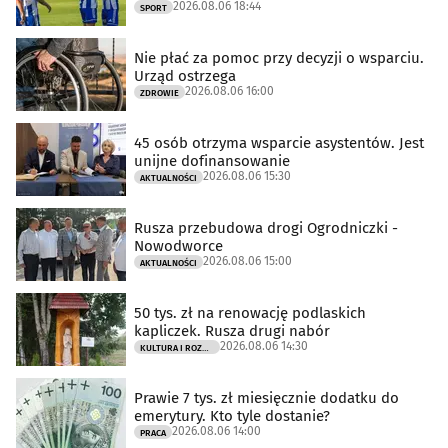
2026.08.06 18:44
SPORT
Nie płać za pomoc przy decyzji o wsparciu.
Urząd ostrzega
2026.08.06 16:00
ZDROWIE
45 osób otrzyma wsparcie asystentów. Jest
unijne dofinansowanie
2026.08.06 15:30
AKTUALNOŚCI
Rusza przebudowa drogi Ogrodniczki -
Nowodworce
2026.08.06 15:00
AKTUALNOŚCI
50 tys. zł na renowację podlaskich
kapliczek. Rusza drugi nabór
2026.08.06 14:30
KULTURA I ROZRYWKA
Prawie 7 tys. zł miesięcznie dodatku do
emerytury. Kto tyle dostanie?
2026.08.06 14:00
PRACA