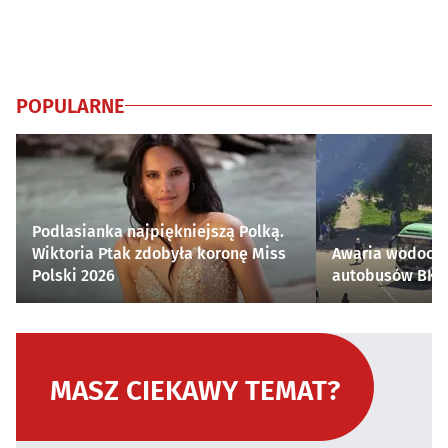
POPULARNE
Podlasianka najpiękniejszą Polką.
Wiktoria Ptak zdobyła koronę Miss
Awaria wodocią
Polski 2026
autobusów BKM 
MASZ CIEKAWY TEMAT?