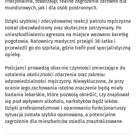
irracjonalnie, stwarzając realne zagrożenie zarówno dla
mundurowych, jak i dla osób postronnych.
Dzięki szybkiej i zdecydowanej reakcji patrolu mężczyzna
został obezwładniony oraz skutecznie zatrzymany. Po
unieszkodliwieniu agresora na miejsce wezwano karetkę
pogotowia. Ratownicy medyczni przejęli 38-latka i
przewieźli go do szpitala, gdzie trafił pod specjalistyczną
opiekę.
Policjanci prowadzą obecnie czynności zmierzające do
ustalenia okoliczności zdarzenia oraz zakresu
odpowiedzialności mężczyzny. Niewykluczone, że przy
ocenie jego zachowania istotne znaczenie będą miały
badania lekarskie, które pozwolą określić, czy znajdował
się pod wpływem alkoholu, narkotyków bądź leków.
Dzięki profesjonalizmowi i opanowaniu funkcjonariuszy
sytuacja została szybko opanowana, a potencjalne
zagrożenie dla mieszkańców osiedla zneutralizowane.