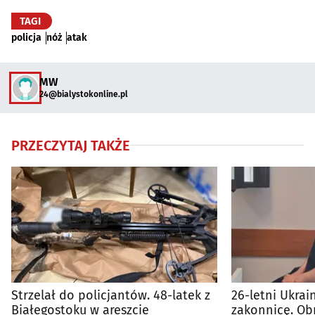
TAGI
policja
nóż
atak
MW
24@bialystokonline.pl
PRZECZYTAJ TAKŻE
Strzelał do policjantów. 48-latek z
26-letni Ukrai
Białegostoku w areszcie
zakonnicę. Obr