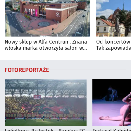
Nowy sklep w Alfa Centrum. Znana
Od koncertów 
włoska marka otworzyła salon w
Tak zapowiada
Białymstoku
regionie
FOTOREPORTAŻE
Jagiellonia Białystok - Rangers FC
Festiwal Kalejdo