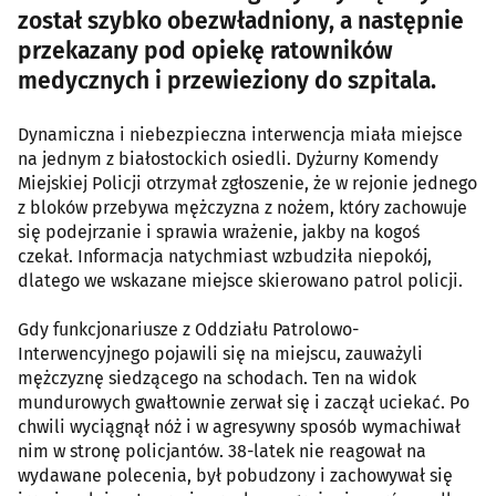
został szybko obezwładniony, a następnie
przekazany pod opiekę ratowników
medycznych i przewieziony do szpitala.
Dynamiczna i niebezpieczna interwencja miała miejsce
na jednym z białostockich osiedli. Dyżurny Komendy
Miejskiej Policji otrzymał zgłoszenie, że w rejonie jednego
z bloków przebywa mężczyzna z nożem, który zachowuje
się podejrzanie i sprawia wrażenie, jakby na kogoś
czekał. Informacja natychmiast wzbudziła niepokój,
dlatego we wskazane miejsce skierowano patrol policji.
Gdy funkcjonariusze z Oddziału Patrolowo-
Interwencyjnego pojawili się na miejscu, zauważyli
mężczyznę siedzącego na schodach. Ten na widok
mundurowych gwałtownie zerwał się i zaczął uciekać. Po
chwili wyciągnął nóż i w agresywny sposób wymachiwał
nim w stronę policjantów. 38-latek nie reagował na
wydawane polecenia, był pobudzony i zachowywał się