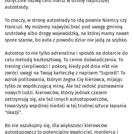
odręcznie nazwą celu marsz w stronę najbliższej
autostrady.
To znaczy, w stronę autostrady to idą pewnie Niemcy czy
Francuzi. My możemy najwyżej brać pod uwagę gminną
szutrówkę albo drogę wojewódzką, na której mamy nawet
spore szanse, bo auta z powodu dziur nie jadą za szybko.
Autostop to nie tylko adrenalina i sposób na dotarcie do
celu metodą bezkosztową. To cenne doświadczenia. To
trening cierpliwości i pokory, kiedy pół dnia nikt nie
zwróci uwagi na Twoją karteczkę z napisem "Supraśl". To
wzrok politowania, którym żegna Cię kierowca, mijając
tylko ze współczującą miną. Ale też radość poznawania
nowych ludzi. Kierowców, którzy jednak czasem
zatrzymują się, ale też innych autostopowiczów,
towarzyszy wspólnej niedoli w tej trudnej sztuce łapania
"okazji".
Bo nie oszukujmy się, dla większości kierowców
autostopowicz to potencjalny gwałciciel, morderca i