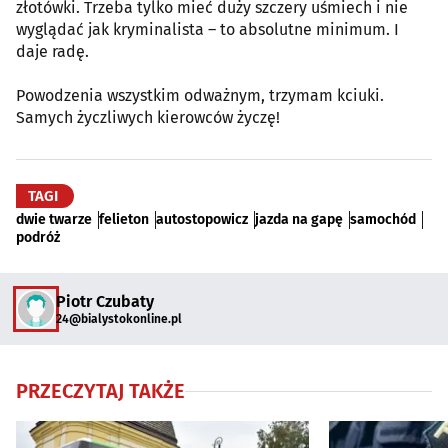
złotówki. Trzeba tylko mieć duży szczery uśmiech i nie
wyglądać jak kryminalista – to absolutne minimum. I
daje radę.
Powodzenia wszystkim odważnym, trzymam kciuki.
Samych życzliwych kierowców życzę!
TAGI
dwie twarze
felieton
autostopowicz
jazda na gapę
samochód
podróż
Piotr Czubaty
24@bialystokonline.pl
PRZECZYTAJ TAKŻE