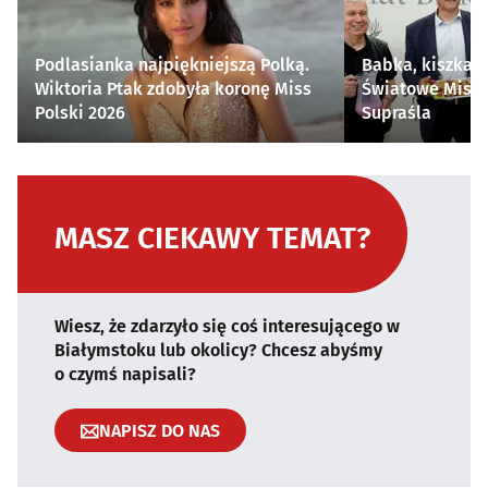
Podlasianka najpiękniejszą Polką.
Babka, kiszka i
Wiktoria Ptak zdobyła koronę Miss
Światowe Mistr
Polski 2026
Supraśla
MASZ CIEKAWY TEMAT?
Wiesz, że zdarzyło się coś interesującego w
Białymstoku lub okolicy? Chcesz abyśmy
o czymś napisali?
NAPISZ DO NAS