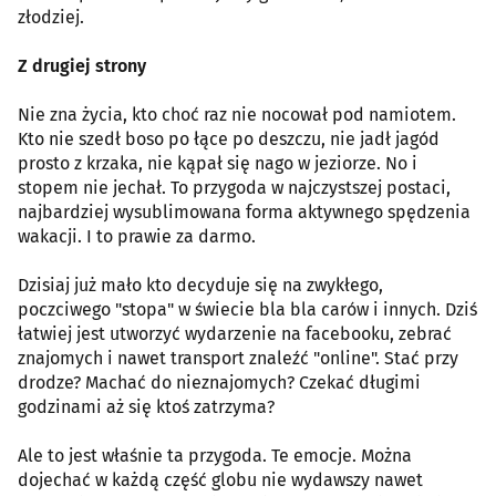
złodziej.
Z drugiej strony
Nie zna życia, kto choć raz nie nocował pod namiotem.
Kto nie szedł boso po łące po deszczu, nie jadł jagód
prosto z krzaka, nie kąpał się nago w jeziorze. No i
stopem nie jechał. To przygoda w najczystszej postaci,
najbardziej wysublimowana forma aktywnego spędzenia
wakacji. I to prawie za darmo.
Dzisiaj już mało kto decyduje się na zwykłego,
poczciwego "stopa" w świecie bla bla carów i innych. Dziś
łatwiej jest utworzyć wydarzenie na facebooku, zebrać
znajomych i nawet transport znaleźć "online". Stać przy
drodze? Machać do nieznajomych? Czekać długimi
godzinami aż się ktoś zatrzyma?
Ale to jest właśnie ta przygoda. Te emocje. Można
dojechać w każdą część globu nie wydawszy nawet