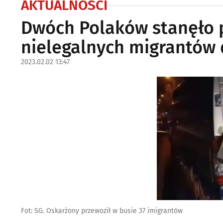
AKTUALNOŚCI
Dwóch Polaków stanęło p
nielegalnych migrantów
2023.02.02 13:47
Fot: SG. Oskarżony przewoził w busie 37 imigrantów