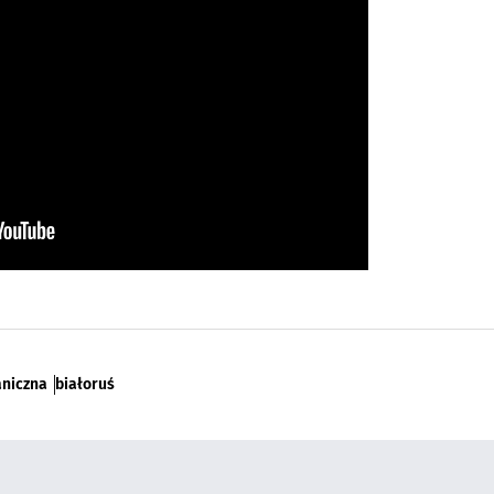
aniczna
białoruś