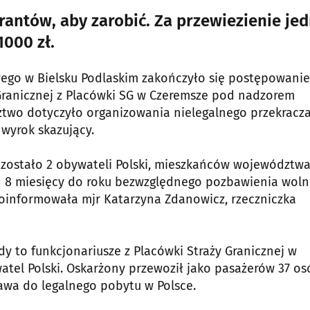
grantów, aby zarobić. Za przewiezienie jed
1000 zł.
go w Bielsku Podlaskim zakończyło się postępowanie
Granicznej z Placówki SG w Czeremsze pod nadzorem
dztwo dotyczyło organizowania nielegalnego przekracz
 wyrok skazujący.
zostało 2 obywateli Polski, mieszkańców województw
d 8 miesięcy do roku bezwzględnego pozbawienia woln
 poinformowała mjr Katarzyna Zdanowicz, rzeczniczka
y to funkcjonariusze z Placówki Straży Granicznej w
atel Polski. Oskarżony przewoził jako pasażerów 37 os
prawa do legalnego pobytu w Polsce.