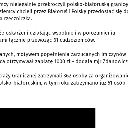
mcy nielegalnie przekroczyli polsko-białoruską granicę
ziemcy chcieli przez Białoruś i Polskę przedostać się d
a rzeczniczka.
 oskarżeni działając wspólnie i w porozumieniu
tami łącznie przewożąc 61 cudzoziemców.
rzanych, motywem popełnienia zarzucanych im czynów 
wca otrzymywał zapłatę 1000 zł - dodała mjr Zdanowicz
traży Granicznej zatrzymali 362 osoby za organizowani
olsko-białoruskim, w tym roku zatrzymano już 51 osób.