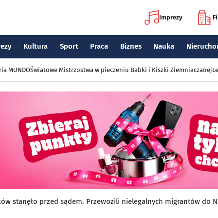
Imprezy
F
rezy
Kultura
Sport
Praca
Biznes
Nauka
Nierucho
eria MUNDO
Światowe Mistrzostwa w pieczeniu Babki i Kiszki Ziemniaczanej
Le
ów stanęło przed sądem. Przewozili nielegalnych migrantów do N