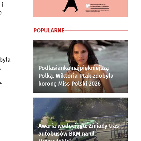
 i
o
POPULARNE
była
.
Podlasianka najpiękniejszą
Polką. Wiktoria Ptak zdobyła
e
koronę Miss Polski 2026
Awaria wodociągu. Zmiany tras
autobusów BKM na ul.