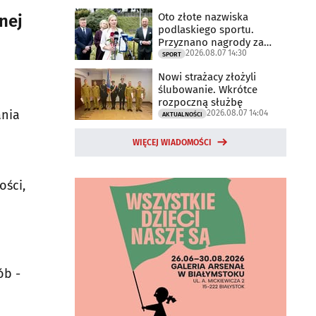
Oto złote nazwiska
nej
podlaskiego sportu.
Przyznano nagrody za
2026.08.07 14:30
2025 rok
SPORT
Nowi strażacy złożyli
ślubowanie. Wkrótce
rozpoczną służbę
ania
2026.08.07 14:04
AKTUALNOŚCI
WIĘCEJ WIADOMOŚCI
a
ości,
ób -