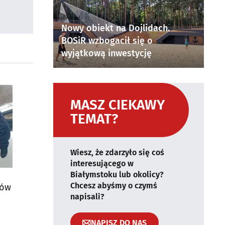
Nowy obiekt na Dojlidach.
BOSiR wzbogacił się o
wyjątkową inwestycję
MASZ CIEKAWY
TEMAT?
Wiesz, że zdarzyło się coś
interesującego w
Białymstoku lub okolicy?
Chcesz abyśmy o czymś
tów
napisali?
NAPISZ DO NAS