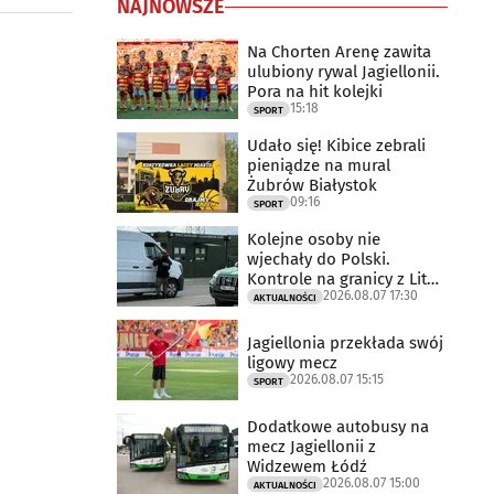
NAJNOWSZE
Na Chorten Arenę zawita
ulubiony rywal Jagiellonii.
Pora na hit kolejki
15:18
SPORT
Udało się! Kibice zebrali
pieniądze na mural
Żubrów Białystok
09:16
SPORT
Kolejne osoby nie
wjechały do Polski.
Kontrole na granicy z Litwą
2026.08.07 17:30
trwają
AKTUALNOŚCI
Jagiellonia przekłada swój
ligowy mecz
2026.08.07 15:15
SPORT
Dodatkowe autobusy na
mecz Jagiellonii z
Widzewem Łódź
2026.08.07 15:00
AKTUALNOŚCI