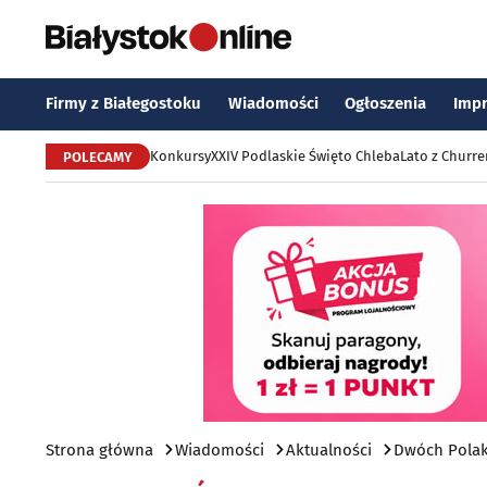
Firmy z Białegostoku
Wiadomości
Ogłoszenia
Imp
Konkursy
XXIV Podlaskie Święto Chleba
Lato z Churr
POLECAMY
Strona główna
Wiadomości
Aktualności
Dwóch Polak