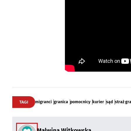
TAGI
migranci
granica
pomocnicy
kurier
sąd
straż gr
Malwina Witkowska