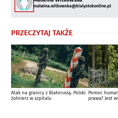
malwina.witkowska@bialystokonline.pl
PRZECZYTAJ TAKŻE
Atak na granicy z Białorusią. Polski
Pomoc humani
żołnierz w szpitalu
prawa? Jest w