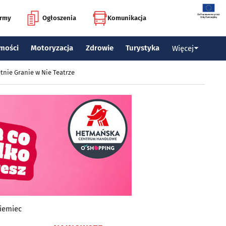
irmy
Ogłoszenia
Komunikacja
mości
Motoryzacja
Zdrowie
Turystyka
Więcej
tnie Granie w Nie Teatrze
iemiec