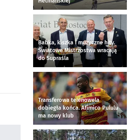
Hetmańskiej
Babka, kiszka i muzyczne hity.
Światowe Mistrzostwa wracają
do Supraśla
Transferowa telenowela
dobiegła końca. Afimico Pululu
ma nowy klub