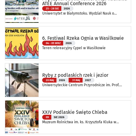
ATEE Annual Conference 2026
25 - 28 SIE
2026
Uniwersytet w Białymstoku. Wydział Nauk o
Edukacji
6. Festiwal Rzeka Ognia w Wasilkowie
04 - 05 WRZ
2026
Teren rekreacyjny Cypel w Wasilkowie
Ryby z podlaskich rzek i jezior
20 MAJ
2026
31 MAJ
2027
Uniwersyteckie Centrum Przyrodnicze im. Prof.
Andrzeja Myrchy
XXIV Podlaskie Święto Chleba
09
SIE 2026
Muzeum Rolnictwa im. ks. Krzysztofa Kluka w
Ciechanowcu