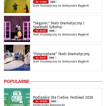
09 - 11 GRU
2026
Teatr Dramatyczny im. Aleksandra Węgierki
"Skąpiec" Teatr Dramatyczny |
Spektakl Szkolny
18 - 25 LIS
2026
Teatr Dramatyczny im. Aleksandra Węgierki
"Posprzątane" Teatr Dramatyczny
14 - 15 LIS
2026
Teatr Dramatyczny im. Aleksandra Węgierki
POPULARNE
Podlaskie Dla Ciebie. Festiwal 2026
04 - 05 WRZ
2026
Politechnika Białostocka