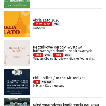
Akcja Lato 2026
26 CZE - 06 SIE
2026
Białystok
Ręcznikowe ogrody. Wystawa
haftowanych tkanin inspirowanych
naturą
13 LIS
2025
31 SIE
2026
Muzeum Obojga Narodów w Bielsku Podlaskim
Oddział Muzeum Podlaskiego w Białymstoku
Phil Collins / In the Air Tonight
12
WRZ 2026
6-Ścian - Klub muzyczny
Międzynarodowa konferencja naukowa