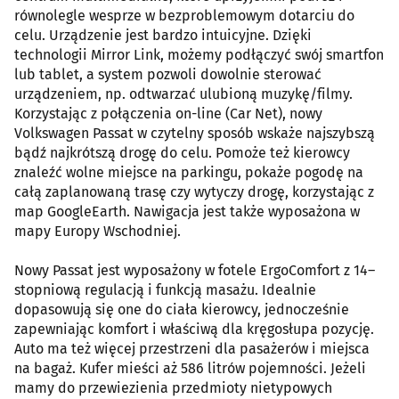
równolegle wesprze w bezproblemowym dotarciu do
celu. Urządzenie jest bardzo intuicyjne. Dzięki
technologii Mirror Link, możemy podłączyć swój smartfon
lub tablet, a system pozwoli dowolnie sterować
urządzeniem, np. odtwarzać ulubioną muzykę/filmy.
Korzystając z połączenia on-line (Car Net), nowy
Volkswagen Passat w czytelny sposób wskaże najszybszą
bądź najkrótszą drogę do celu. Pomoże też kierowcy
znaleźć wolne miejsce na parkingu, pokaże pogodę na
całą zaplanowaną trasę czy wytyczy drogę, korzystając z
map GoogleEarth. Nawigacja jest także wyposażona w
mapy Europy Wschodniej.
Nowy Passat jest wyposażony w fotele ErgoComfort z 14–
stopniową regulacją i funkcją masażu. Idealnie
dopasowują się one do ciała kierowcy, jednocześnie
zapewniając komfort i właściwą dla kręgosłupa pozycję.
Auto ma też więcej przestrzeni dla pasażerów i miejsca
na bagaż. Kufer mieści aż 586 litrów pojemności. Jeżeli
mamy do przewiezienia przedmioty nietypowych