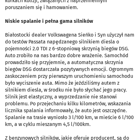
korkach kolizji, związanych z naprzemiennym
poruszaniem się i hamowaniem.
Niskie spalanie i pełna gama silników
Białostocki dealer Volkswagena Sieńko i Syn użyczył nam
do testów Passata napędzanego silnikiem diesla o
pojemności 2.0 TDI z 6-stopniową skrzynią biegów DSG.
Auto zrobiło na nas bardzo dobre wrażenie. Samochód
prowadziło się przyjemnie, a automatyczna skrzynia
biegów DSG dostarczała pozytywnych emocji. Ogromnym
zaskoczeniem przy pierwszym uruchomieniu samochodu
było wyciszenie auta. Mimo że jeździliśmy autem z
silnikiem diesla, w środku nie było słychać jego pracy.
Silnik jest elastyczny, a wyprzedzanie nie stanowi
problemu. Po przejechaniu kilku kilometrów, wskazania
licznika spalania informowały, że auto jest oszczędne.
Spalanie na trasie wyniosło 3 l/100 km, w mieście 6 l/100
km, a w cyklu mieszanym 4,5 l/100km.
Z benzynowych silników, jakie oferuje producent, są do