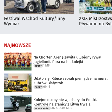
Festiwal Wschód Kultury/Inny
XXIX Mistrzostw
Wymiar
Pływaniu na By
NAJNOWSZE
Na Chorten Arenę zawita ulubiony rywal
Jagiellonii. Pora na hit kolejki
15:18
SPORT
Udało się! Kibice zebrali pieniądze na mural
Żubrów Białystok
09:16
SPORT
Kolejne osoby nie wjechały do Polski.
Kontrole na granicy z Litwą trwają
2026.08.07 17:30
AKTUALNOŚCI