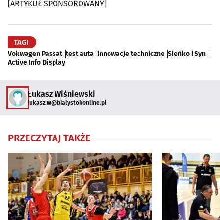
[ARTYKUŁ SPONSOROWANY]
TAGI
Vokwagen Passat
test auta
innowacje techniczne
Sieńko i Syn
Active Info Display
Łukasz Wiśniewski
lukasz.w@bialystokonline.pl
PRZECZYTAJ TAKŻE