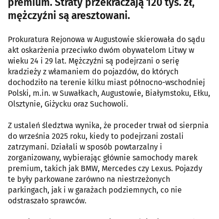
premium. Straty przekraczają 120 tys. zł,
mężczyźni są aresztowani.
Prokuratura Rejonowa w Augustowie skierowała do sądu
akt oskarżenia przeciwko dwóm obywatelom Litwy w
wieku 24 i 29 lat. Mężczyźni są podejrzani o serię
kradzieży z włamaniem do pojazdów, do których
dochodziło na terenie kilku miast północno-wschodniej
Polski, m.in. w Suwałkach, Augustowie, Białymstoku, Ełku,
Olsztynie, Giżycku oraz Suchowoli.
Z ustaleń śledztwa wynika, że proceder trwał od sierpnia
do września 2025 roku, kiedy to podejrzani zostali
zatrzymani. Działali w sposób powtarzalny i
zorganizowany, wybierając głównie samochody marek
premium, takich jak BMW, Mercedes czy Lexus. Pojazdy
te były parkowane zarówno na niestrzeżonych
parkingach, jak i w garażach podziemnych, co nie
odstraszało sprawców.