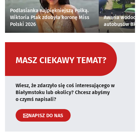
Podlasianka najpiękniejszą Polką.
Wiktoria Ptak zdobyła koronę Miss
Awaria wodocią
Polski 2026
autobusów BKM 
MASZ CIEKAWY TEMAT?
Wiesz, że zdarzyło się coś interesującego w
Białymstoku lub okolicy? Chcesz abyśmy
o czymś napisali?
NAPISZ DO NAS