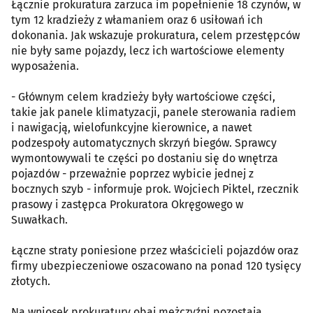
Łącznie prokuratura zarzuca im popełnienie 18 czynów, w
tym 12 kradzieży z włamaniem oraz 6 usiłowań ich
dokonania. Jak wskazuje prokuratura, celem przestępców
nie były same pojazdy, lecz ich wartościowe elementy
wyposażenia.
- Głównym celem kradzieży były wartościowe części,
takie jak panele klimatyzacji, panele sterowania radiem
i nawigacją, wielofunkcyjne kierownice, a nawet
podzespoły automatycznych skrzyń biegów. Sprawcy
wymontowywali te części po dostaniu się do wnętrza
pojazdów - przeważnie poprzez wybicie jednej z
bocznych szyb - informuje prok. Wojciech Piktel, rzecznik
prasowy i zastępca Prokuratora Okręgowego w
Suwałkach.
Łączne straty poniesione przez właścicieli pojazdów oraz
firmy ubezpieczeniowe oszacowano na ponad 120 tysięcy
złotych.
Na wniosek prokuratury obaj mężczyźni pozostają