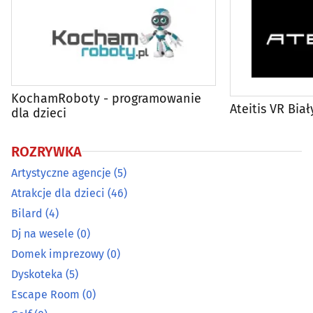
Golf
(0)
Klub muzyczny
(11)
Klub nocny
(2)
KochamRoboty - programowanie
Ateitis VR Bia
dla dzieci
Konsole, gry pc, virtual reality, gry planszowe
(7)
ROZRYWKA
Kręgle
(2)
Artystyczne agencje
(5)
Organizacja i obsługa imprez, eventów
(53)
Atrakcje dla dzieci
(46)
Bilard
(4)
Parki rozrywki
(1)
Dj na wesele
(0)
Domek imprezowy
(0)
Plac zabaw
(1)
Dyskoteka
(5)
Escape Room
(0)
Sala bankietowa
(28)