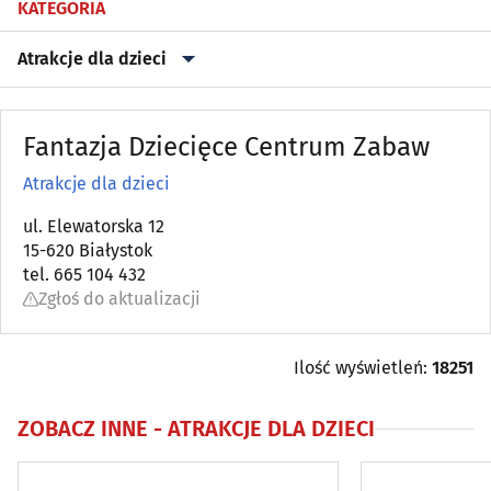
KATEGORIA
Atrakcje dla dzieci
Artystyczne agencje
(5)
Fantazja Dziecięce Centrum Zabaw
Atrakcje dla dzieci
(46)
Atrakcje dla dzieci
Bilard
ul. Elewatorska 12
(4)
15-620 Białystok
tel. 665 104 432
Dj na wesele
(0)
Zgłoś do aktualizacji
Domek imprezowy
(0)
Ilość wyświetleń:
18251
Dyskoteka
(5)
ZOBACZ INNE -
ATRAKCJE DLA DZIECI
Escape Room
(0)