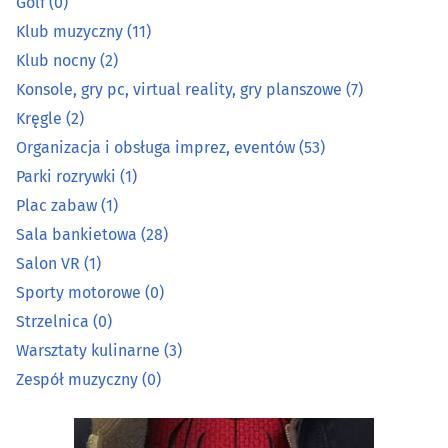
Golf
(0)
Salon VR
(1)
Klub muzyczny
(11)
Klub nocny
(2)
Sporty motorowe
(0)
Konsole, gry pc, virtual reality, gry planszowe
(7)
Kręgle
(2)
Strzelnica
(0)
Organizacja i obsługa imprez, eventów
(53)
Parki rozrywki
(1)
Warsztaty kulinarne
(3)
Plac zabaw
(1)
Zespół muzyczny
(0)
Sala bankietowa
(28)
Salon VR
(1)
Sporty motorowe
(0)
Strzelnica
(0)
Warsztaty kulinarne
(3)
Zespół muzyczny
(0)