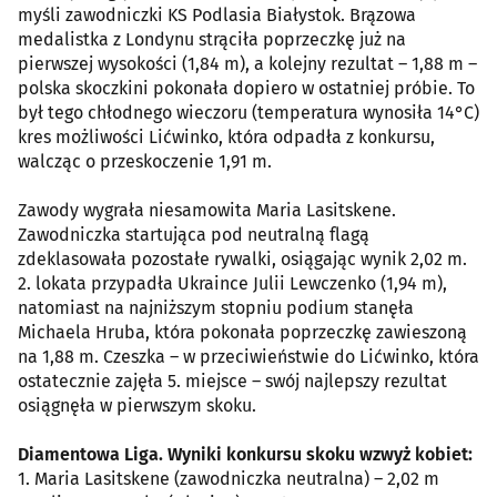
myśli zawodniczki KS Podlasia Białystok. Brązowa
medalistka z Londynu strąciła poprzeczkę już na
pierwszej wysokości (1,84 m), a kolejny rezultat – 1,88 m –
polska skoczkini pokonała dopiero w ostatniej próbie. To
był tego chłodnego wieczoru (temperatura wynosiła 14°C)
kres możliwości Lićwinko, która odpadła z konkursu,
walcząc o przeskoczenie 1,91 m.
Zawody wygrała niesamowita Maria Lasitskene.
Zawodniczka startująca pod neutralną flagą
zdeklasowała pozostałe rywalki, osiągając wynik 2,02 m.
2. lokata przypadła Ukraince Julii Lewczenko (1,94 m),
natomiast na najniższym stopniu podium stanęła
Michaela Hruba, która pokonała poprzeczkę zawieszoną
na 1,88 m. Czeszka – w przeciwieństwie do Lićwinko, która
ostatecznie zajęła 5. miejsce – swój najlepszy rezultat
osiągnęła w pierwszym skoku.
Diamentowa Liga. Wyniki konkursu skoku wzwyż kobiet:
1. Maria Lasitskene (zawodniczka neutralna) – 2,02 m