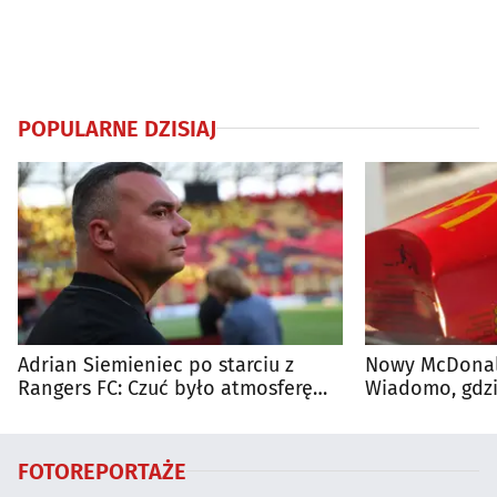
POPULARNE DZISIAJ
Adrian Siemieniec po starciu z
Nowy McDonald
Rangers FC: Czuć było atmosferę
Wiadomo, gdzi
dużego meczu
otwarty
FOTOREPORTAŻE