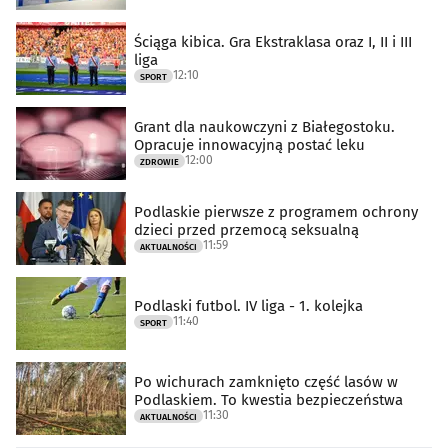
Ściąga kibica. Gra Ekstraklasa oraz I, II i III
liga
12:10
SPORT
Grant dla naukowczyni z Białegostoku.
Opracuje innowacyjną postać leku
12:00
ZDROWIE
Podlaskie pierwsze z programem ochrony
dzieci przed przemocą seksualną
11:59
AKTUALNOŚCI
Podlaski futbol. IV liga - 1. kolejka
11:40
SPORT
Po wichurach zamknięto część lasów w
Podlaskiem. To kwestia bezpieczeństwa
11:30
AKTUALNOŚCI