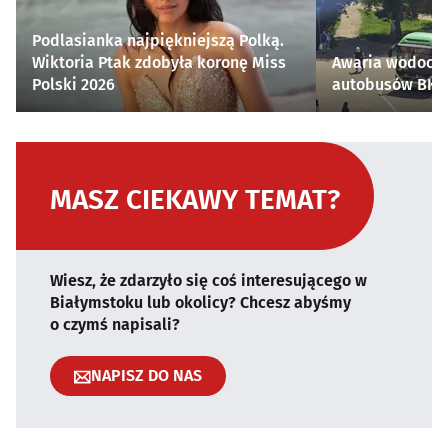
Podlasianka najpiękniejszą Polką.
Wiktoria Ptak zdobyła koronę Miss
Awaria wodocią
Polski 2026
autobusów BKM 
MASZ CIEKAWY TEMAT?
Wiesz, że zdarzyło się coś interesującego w
Białymstoku lub okolicy? Chcesz abyśmy
o czymś napisali?
NAPISZ DO NAS