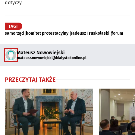
dotyczy.
TAGI
samorząd
komitet protestacyjny
Tadeusz Truskolaski
forum
Mateusz Nowowiejski
mateusz.nowowiejski@bialystokonline.pl
PRZECZYTAJ TAKŻE