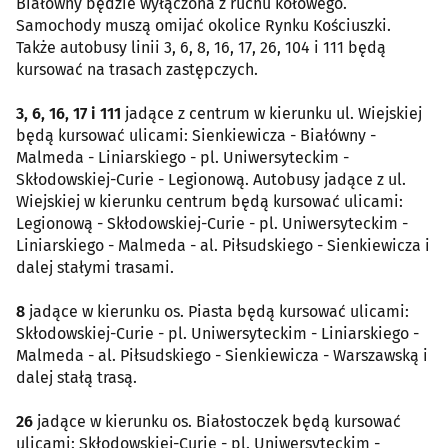
Białówny będzie wyłączona z ruchu kołowego.
Samochody muszą omijać okolice Rynku Kościuszki.
Także autobusy linii 3, 6, 8, 16, 17, 26, 104 i 111 będą
kursować na trasach zastępczych.
3, 6, 16, 17 i 111
jadące z centrum w kierunku ul. Wiejskiej
będą kursować ulicami: Sienkiewicza - Białówny -
Malmeda - Liniarskiego - pl. Uniwersyteckim -
Skłodowskiej-Curie - Legionową. Autobusy jadące z ul.
Wiejskiej w kierunku centrum będą kursować ulicami:
Legionową - Skłodowskiej-Curie - pl. Uniwersyteckim -
Liniarskiego - Malmeda - al. Piłsudskiego - Sienkiewicza i
dalej stałymi trasami.
8
jadące w kierunku os. Piasta będą kursować ulicami:
Skłodowskiej-Curie - pl. Uniwersyteckim - Liniarskiego -
Malmeda - al. Piłsudskiego - Sienkiewicza - Warszawską i
dalej stałą trasą.
26
jadące w kierunku os. Białostoczek będą kursować
ulicami: Skłodowskiej-Curie - pl. Uniwersyteckim -