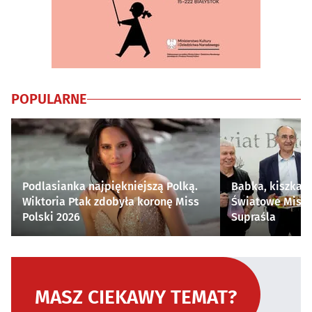
POPULARNE
Podlasianka najpiękniejszą Polką.
Babka, kiszka i
Wiktoria Ptak zdobyła koronę Miss
Światowe Mistr
Polski 2026
Supraśla
MASZ CIEKAWY TEMAT?