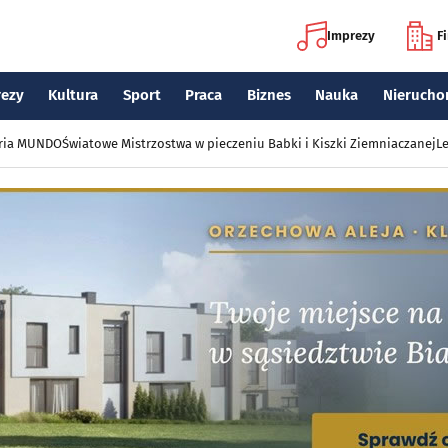
Imprezy
F
rezy
Kultura
Sport
Praca
Biznes
Nauka
Nierucho
eria MUNDO
Światowe Mistrzostwa w pieczeniu Babki i Kiszki Ziemniaczanej
Le