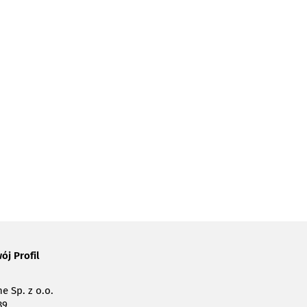
ój Profil
e Sp. z o.o.
39