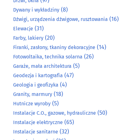
(97)
Drzwi, okna
(8)
Dywany i wykładziny
(16)
Dźwigi, urządzenia dźwigowe, rusztowania
(31)
Elewacje
(20)
Farby, lakiery
(14)
Firanki, zasłony, tkaniny dekoracyjne
(26)
Fotowoltaika, technika solarna
(5)
Garaże, mała architektura
(47)
Geodezja i kartografia
(4)
Geologia i geofizyka
(18)
Granity, marmury
(5)
Hutnicze wyroby
(50)
Instalacje C.O., gazowe, hydrauliczne
(65)
Instalacje elektryczne
(32)
Instalacje sanitarne