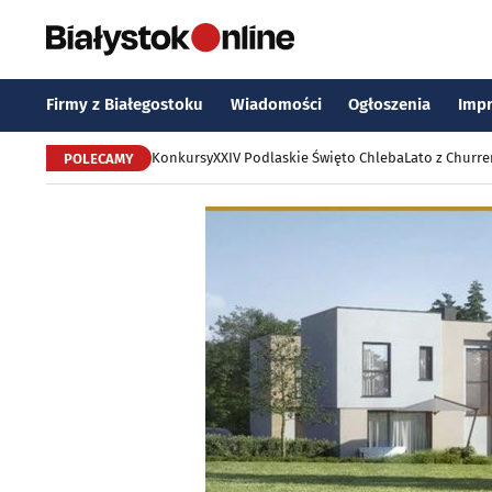
Firmy z Białegostoku
Wiadomości
Ogłoszenia
Imp
Konkursy
XXIV Podlaskie Święto Chleba
Lato z Churr
POLECAMY