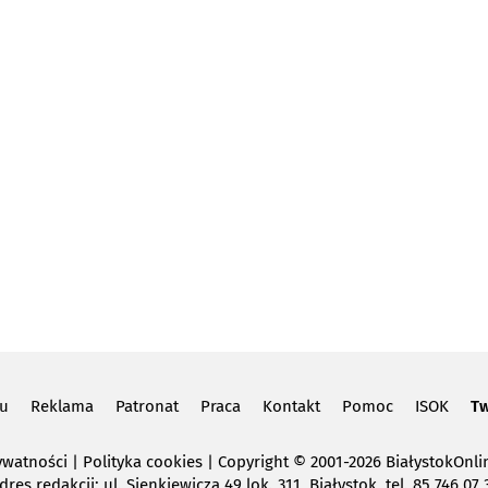
lu
Reklama
Patronat
Praca
Kontakt
Pomoc
ISOK
Tw
ywatności
|
Polityka cookies
Copyright
© 2001-2026 BiałystokOnlin
dres redakcji: ul. Sienkiewicza 49 lok. 311, Białystok, tel. 85 746 07 