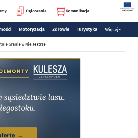
irmy
Ogłoszenia
Komunikacja
mości
Motoryzacja
Zdrowie
Turystyka
Więcej
tnie Granie w Nie Teatrze