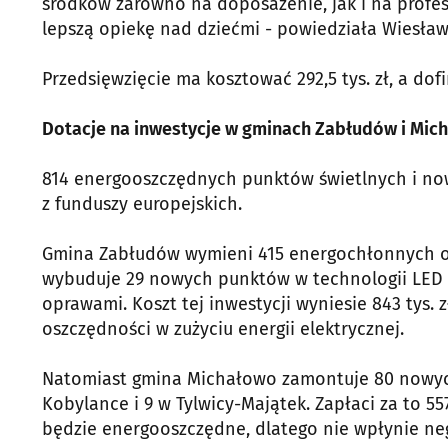
środków zarówno na doposażenie, jak i na profesj
lepszą opiekę nad dziećmi - powiedziała Wiesła
Przedsięwzięcie ma kosztować 292,5 tys. zł, a dof
Dotacje na inwestycje w gminach Zabłudów i Mic
814 energooszczędnych punktów świetlnych i nowa
z funduszy europejskich.
Gmina Zabłudów wymieni 415 energochłonnych o
wybuduje 29 nowych punktów w technologii LED o
oprawami. Koszt tej inwestycji wyniesie 843 tys. z
oszczędności w zużyciu energii elektrycznej.
Natomiast gmina Michałowo zamontuje 80 nowych
Kobylance i 9 w Tylwicy-Majątek. Zapłaci za to 557
będzie energooszczędne, dlatego nie wpłynie ne