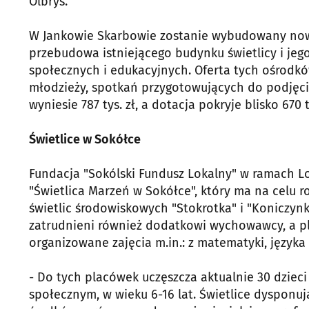
Olbryś.
W Jankowie Skarbowie zostanie wybudowany now
przebudowa istniejącego budynku świetlicy i jego
społecznych i edukacyjnych. Oferta tych ośrodków
młodzieży, spotkań przygotowujących do podjęcia
wyniesie 787 tys. zł, a dotacja pokryje blisko 670 tys
Świetlice w Sokółce
Fundacja "Sokólski Fundusz Lokalny" w ramach Lok
"Świetlica Marzeń w Sokółce", który ma na celu r
świetlic środowiskowych "Stokrotka" i "Koniczynk
zatrudnieni również dodatkowi wychowawcy, a p
organizowane zajęcia m.in.: z matematyki, języka 
- Do tych placówek uczęszcza aktualnie 30 dziec
społecznym, w wieku 6-16 lat. Świetlice dysponu