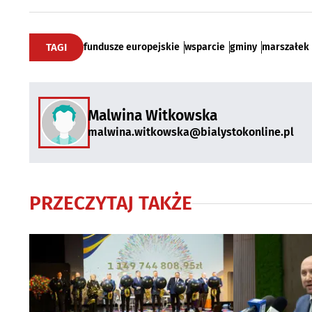
TAGI
fundusze europejskie
wsparcie
gminy
marszałek
Malwina Witkowska
malwina.witkowska@bialystokonline.pl
PRZECZYTAJ TAKŻE