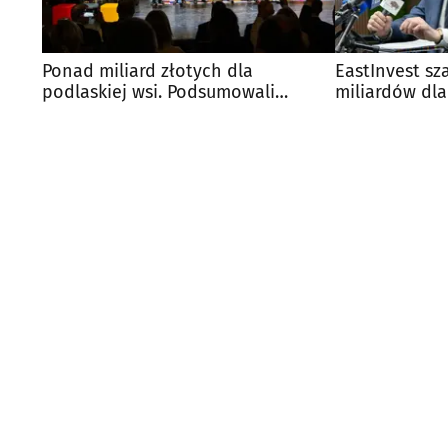
Ponad miliard złotych dla
EastInvest sz
podlaskiej wsi. Podsumowali
miliardów dl
program
regionów