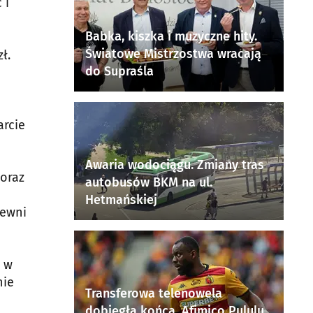
 i
Babka, kiszka i muzyczne hity.
Światowe Mistrzostwa wracają
ł.
do Supraśla
arcie
Awaria wodociągu. Zmiany tras
oraz
autobusów BKM na ul.
Hetmańskiej
pewni
2 w
nie
Transferowa telenowela
dobiegła końca. Afimico Pululu