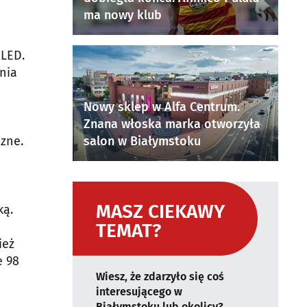
ma nowy klub
 LED.
enia
Nowy sklep w Alfa Centrum.
Znana włoska marka otworzyła
salon w Białymstoku
czne.
MASZ CIEKAWY
ką.
TEMAT?
ież
e 98
Wiesz, że zdarzyło się coś
interesującego w
Białymstoku lub okolicy?