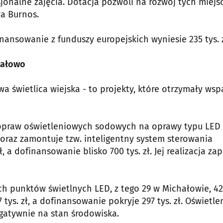
onalne zajęcia. Dotacja pozwoli na rozwój tych miejsc
wa Burnos.
inansowanie z funduszy europejskich wyniesie 235 tys. z
hałowo
 świetlica wiejska - to projekty, które otrzymały wsp
praw oświetleniowych sodowych na oprawy typu LED 
raz zamontuje tzw. inteligentny system sterowania
ł, a dofinansowanie blisko 700 tys. zł. Jej realizacja za
 punktów świetlnych LED, z tego 29 w Michałowie, 4
 tys. zł, a dofinansowanie pokryje 297 tys. zł. Oświetle
gatywnie na stan środowiska.