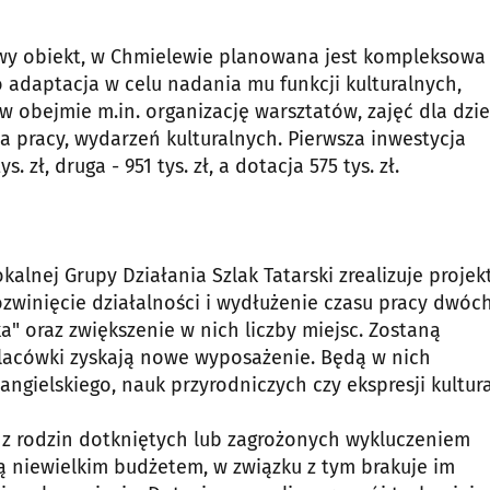
y obiekt, w Chmielewie planowana jest kompleksowa
 adaptacja w celu nadania mu funkcji kulturalnych,
 obejmie m.in. organizację warsztatów, zajęć dla dziec
 pracy, wydarzeń kulturalnych. Pierwsza inwestycja
. zł, druga - 951 tys. zł, a dotacja 575 tys. zł.
alnej Grupy Działania Szlak Tatarski zrealizuje projek
ozwinięcie działalności i wydłużenie czasu pracy dwóc
a" oraz zwiększenie w nich liczby miejsc. Zostaną
lacówki zyskają nowe wyposażenie. Będą w nich
angielskiego, nauk przyrodniczych czy ekspresji kultura
i z rodzin dotkniętych lub zagrożonych wykluczeniem
ją niewielkim budżetem, w związku z tym brakuje im