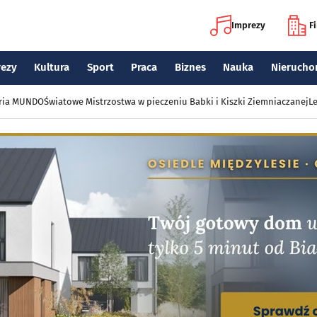
Imprezy
F
rezy
Kultura
Sport
Praca
Biznes
Nauka
Nierucho
eria MUNDO
Światowe Mistrzostwa w pieczeniu Babki i Kiszki Ziemniaczanej
Le