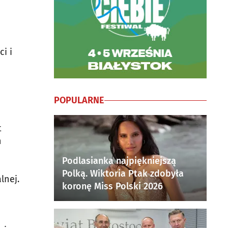
i i
POPULARNE
t
h
Podlasianka najpiękniejszą
Polką. Wiktoria Ptak zdobyła
lnej.
koronę Miss Polski 2026