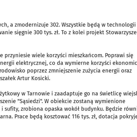
h, a zmodernizuje 302. Wszystkie będą w technologii
wanie sięgnie 300 tys. zł. To z kolei projekt Stowarzysz
 przyniesie wiele korzyści mieszkańcom. Poprawi się
nergii elektrycznej, co da wymierne korzyści ekonomi
rodowisko poprzez zmniejszenie zużycia energii oraz
załek Artur Kosicki.
ytkowy w Tarnowie i zaadaptuje go na świetlicę wiejs
szenie "Sąsiedzi". W obiekcie zostaną wymienione
i sufity, zrobiona opaska wokół budynku. Będzie równ
rna. Prace będą kosztować 116 tys. zł, dotacja pokryj