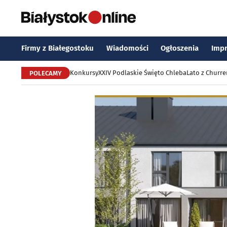
Firmy z Białegostoku
Wiadomości
Ogłoszenia
Imp
Konkursy
XXIV Podlaskie Święto Chleba
Lato z Churr
POLECAMY