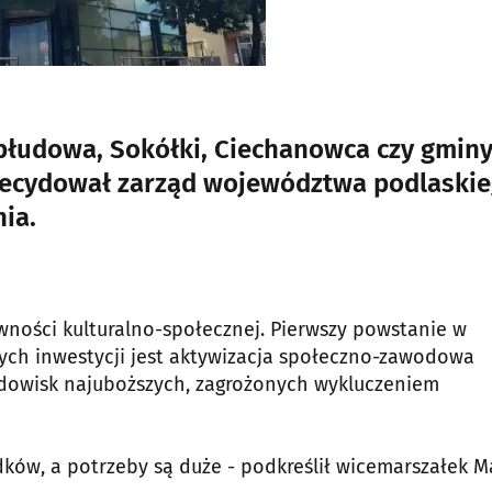
abłudowa, Sokółki, Ciechanowca czy gmin
decydował zarząd województwa podlaski
ia.
ności kulturalno-społecznej. Pierwszy powstanie w
tych inwestycji jest aktywizacja społeczno-zawodowa
rodowisk najuboższych, zagrożonych wykluczeniem
ków, a potrzeby są duże - podkreślił wicemarszałek M