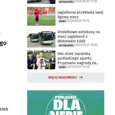
2026.08.07 17:30
trwają
AKTUALNOŚCI
Jagiellonia przekłada swój
ligowy mecz
2026.08.07 15:15
SPORT
Dodatkowe autobusy na
y
mecz Jagiellonii z
Widzewem Łódź
ego
2026.08.07 15:00
AKTUALNOŚCI
Oto złote nazwiska
podlaskiego sportu.
Przyznano nagrody za
2026.08.07 14:30
2025 rok
SPORT
WIĘCEJ WIADOMOŚCI
arek