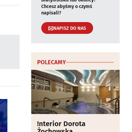
Chcesz abyśmy o czymś
napisali?
NAPISZ DO NAS
POLECAMY
!nterior Dorota
Żochowska