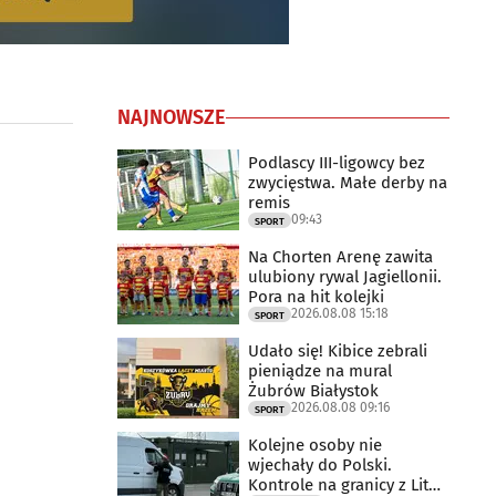
NAJNOWSZE
Podlascy III-ligowcy bez
zwycięstwa. Małe derby na
remis
09:43
SPORT
Na Chorten Arenę zawita
ulubiony rywal Jagiellonii.
Pora na hit kolejki
2026.08.08 15:18
SPORT
Udało się! Kibice zebrali
pieniądze na mural
Żubrów Białystok
2026.08.08 09:16
SPORT
Kolejne osoby nie
wjechały do Polski.
Kontrole na granicy z Litwą