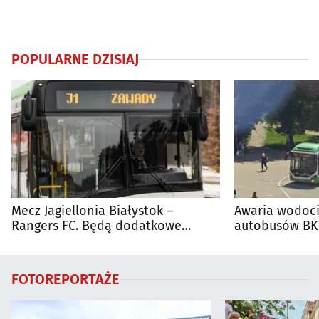
POPULARNE DZISIAJ
Mecz Jagiellonia Białystok –
Awaria wodoci
Rangers FC. Będą dodatkowe
autobusów BKM
autobusy dla kibiców
FOTOREPORTAŻE