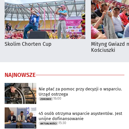
Skolim Chorten Cup
Mityng Gwiazd 
Kościuszki
NAJNOWSZE
Nie płać za pomoc przy decyzji o wsparciu.
Urząd ostrzega
16:00
ZDROWIE
45 osób otrzyma wsparcie asystentów. Jest
unijne dofinansowanie
15:30
AKTUALNOŚCI