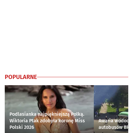
POPULARNE
Podlasianka najpiękniejszą Polką.
Wiktoria Ptak zdobyła koronę Miss
Awaria wodocią
Polski 2026
autobusów BKM 