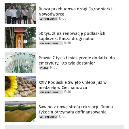
Rusza przebudowa drogi Ogrodniczki -
Nowodworce
15:00
AKTUALNOŚCI
50 tys. zł na renowację podlaskich
kapliczek. Rusza drugi nabór
14:30
KULTURA I ROZRYWKA
Prawie 7 tys. zł miesięcznie dodatku do
emerytury. Kto tyle dostanie?
14:00
PRACA
XXIV Podlaskie Święto Chleba już w
niedzielę w Ciechanowcu
13:30
KULTURA I ROZRYWKA
Sawino z nową strefą rekreacji. Gmina
Tykocin otrzymała dofinansowanie
13:00
AKTUALNOŚCI