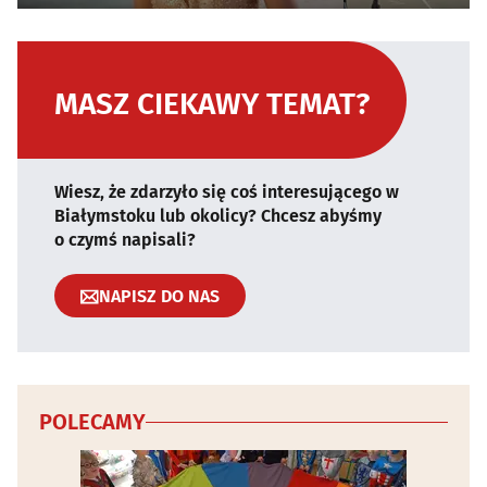
MASZ CIEKAWY TEMAT?
Wiesz, że zdarzyło się coś interesującego w
Białymstoku lub okolicy? Chcesz abyśmy
o czymś napisali?
NAPISZ DO NAS
POLECAMY