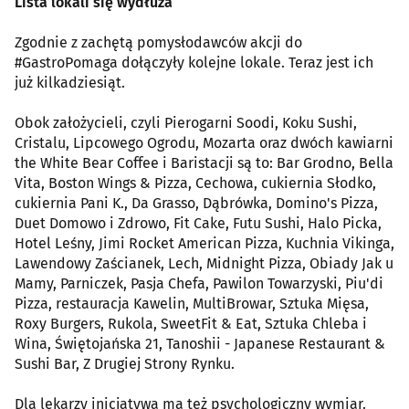
Lista lokali się wydłuża
Zgodnie z zachętą pomysłodawców akcji do
#GastroPomaga dołączyły kolejne lokale. Teraz jest ich
już kilkadziesiąt.
Obok założycieli, czyli Pierogarni Soodi, Koku Sushi,
Cristalu, Lipcowego Ogrodu, Mozarta oraz dwóch kawiarni
the White Bear Coffee i Baristacji są to: Bar Grodno, Bella
Vita, Boston Wings & Pizza, Cechowa, cukiernia Słodko,
cukiernia Pani K., Da Grasso, Dąbrówka, Domino's Pizza,
Duet Domowo i Zdrowo, Fit Cake, Futu Sushi, Halo Picka,
Hotel Leśny, Jimi Rocket American Pizza, Kuchnia Vikinga,
Lawendowy Zaścianek, Lech, Midnight Pizza, Obiady Jak u
Mamy, Parniczek, Pasja Chefa, Pawilon Towarzyski, Piu'di
Pizza, restauracja Kawelin, MultiBrowar, Sztuka Mięsa,
Roxy Burgers, Rukola, SweetFit & Eat, Sztuka Chleba i
Wina, Świętojańska 21, Tanoshii - Japanese Restaurant &
Sushi Bar, Z Drugiej Strony Rynku.
Dla lekarzy inicjatywa ma też psychologiczny wymiar.