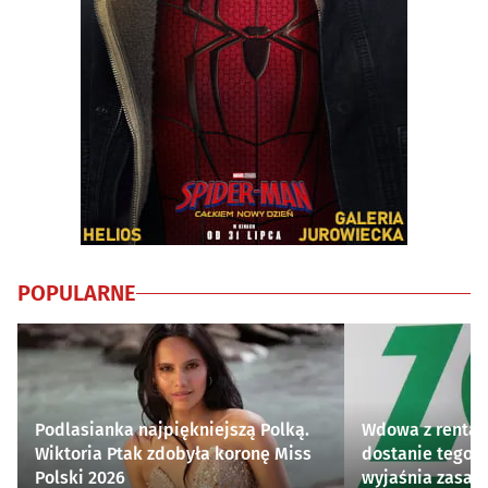
POPULARNE
Podlasianka najpiękniejszą Polką.
Wdowa z rentą 
Wiktoria Ptak zdobyła koronę Miss
dostanie tego 
Polski 2026
wyjaśnia zasad