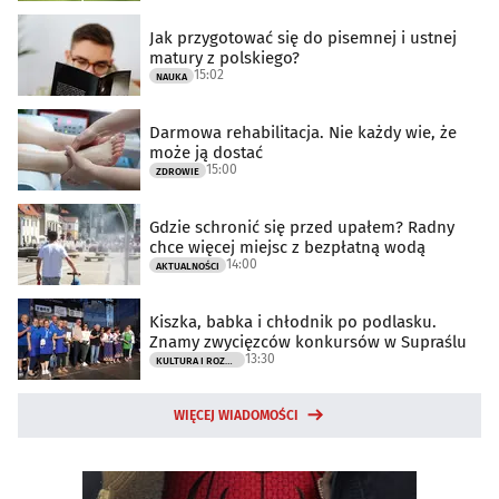
Jak przygotować się do pisemnej i ustnej
matury z polskiego?
15:02
NAUKA
Darmowa rehabilitacja. Nie każdy wie, że
może ją dostać
15:00
ZDROWIE
Gdzie schronić się przed upałem? Radny
chce więcej miejsc z bezpłatną wodą
14:00
AKTUALNOŚCI
Kiszka, babka i chłodnik po podlasku.
Znamy zwycięzców konkursów w Supraślu
13:30
KULTURA I ROZRYWKA
WIĘCEJ WIADOMOŚCI