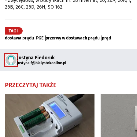
- Zwycięstwa, w budynkach nr: 28 Internat, 26, 26A, 26A/1,
26B, 26C, 26D, 26H, SO 162.
TAGI
dostawa prądu
PGE
przerwy w dostawach prądu
prąd
Justyna Fiedoruk
justyna.f@bialystokonline.pl
PRZECZYTAJ TAKŻE