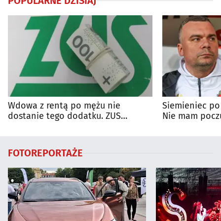
POPULARNE DZISIAJ
Wdowa z rentą po mężu nie
Siemieniec po
dostanie tego dodatku. ZUS
Nie mam poczu
wyjaśnia zasady
na porażkę
FOTOREPORTAŻE