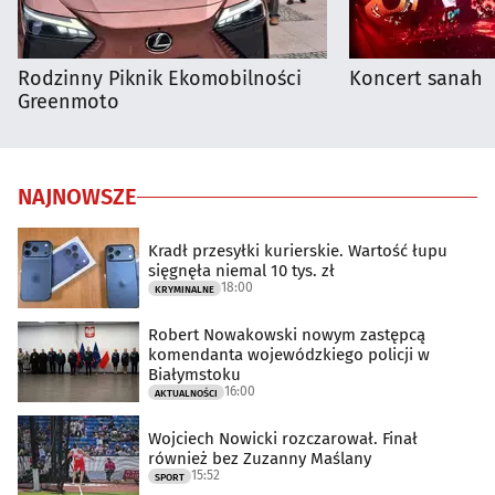
Rodzinny Piknik Ekomobilności
Koncert sanah
Greenmoto
NAJNOWSZE
Kradł przesyłki kurierskie. Wartość łupu
sięgnęła niemal 10 tys. zł
18:00
KRYMINALNE
Robert Nowakowski nowym zastępcą
komendanta wojewódzkiego policji w
Białymstoku
16:00
AKTUALNOŚCI
Wojciech Nowicki rozczarował. Finał
również bez Zuzanny Maślany
15:52
SPORT