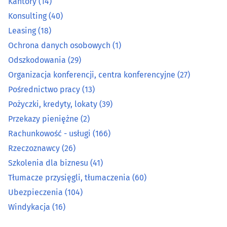
Kantory
(14)
Pożyczki, kredyty, lokaty
(39)
Konsulting
(40)
Leasing
(18)
Przekazy pieniężne
(2)
Ochrona danych osobowych
(1)
Rachunkowość - usługi
(166)
Odszkodowania
(29)
Organizacja konferencji, centra konferencyjne
(27)
Rzeczoznawcy
(26)
Pośrednictwo pracy
(13)
Pożyczki, kredyty, lokaty
(39)
Szkolenia dla biznesu
(41)
Przekazy pieniężne
(2)
Rachunkowość - usługi
(166)
Tłumacze przysięgli, tłumaczenia
(60)
Rzeczoznawcy
(26)
Ubezpieczenia
(104)
Szkolenia dla biznesu
(41)
Tłumacze przysięgli, tłumaczenia
(60)
Windykacja
(16)
Ubezpieczenia
(104)
Windykacja
(16)