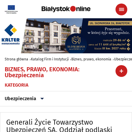
Strona główna
Katalog Firm i Instytucji
Biznes, prawo, ekonomia
Ubezpiecze
BIZNES, PRAWO, EKONOMIA
:
Ubezpieczenia
KATEGORIA
Ubezpieczenia
Adwokaci, Radcowie prawni
(168)
Generali Życie Towarzystwo
Audytorskie usługi
Ubezpieczeń SA. Oddział podlaski
(17)