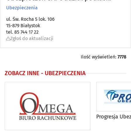
Ubezpieczenia
Banki
(97)
ul. Św. Rocha 5 lok. 106
15-879 Białystok
Bankomaty
(120)
tel. 85 744 17 22
Zgłoś do aktualizacji
Brokerzy
(22)
Celne agencje
(19)
Ilość wyświetleń:
7778
Doradztwo personalne
(10)
ZOBACZ INNE -
UBEZPIECZENIA
Doradztwo podatkowe
(71)
Doradztwo prawne
(68)
Doradztwo rolnicze
(7)
Progresja Ube
Doradztwo wizowe
(4)