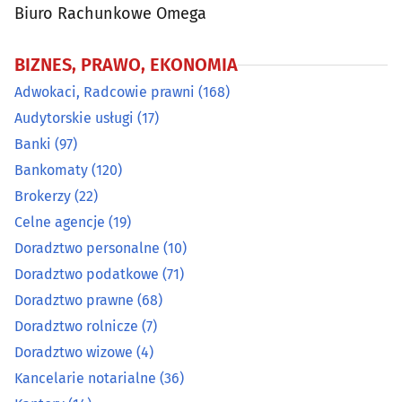
Biuro Rachunkowe Omega
Kancelarie notarialne
(36)
BIZNES, PRAWO, EKONOMIA
Kantory
(14)
Adwokaci, Radcowie prawni
(168)
Audytorskie usługi
(17)
Konsulting
(40)
Banki
(97)
Bankomaty
(120)
Leasing
(18)
Brokerzy
(22)
Celne agencje
(19)
Ochrona danych osobowych
(1)
Doradztwo personalne
(10)
Odszkodowania
Doradztwo podatkowe
(29)
(71)
Doradztwo prawne
(68)
Organizacja konferencji, centra konferencyjne
(27)
Doradztwo rolnicze
(7)
Doradztwo wizowe
(4)
Pośrednictwo pracy
(13)
Kancelarie notarialne
(36)