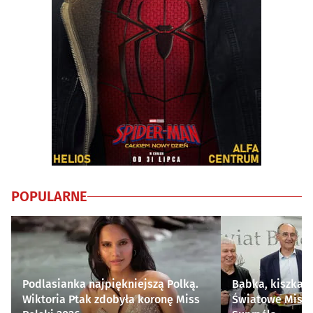
POPULARNE
Podlasianka najpiękniejszą Polką.
Babka, kiszka i
Wiktoria Ptak zdobyła koronę Miss
Światowe Mistr