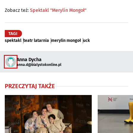
Zobacz też:
Spektakl "Merylin Mongoł"
TAGI
spektakl
teatr latarnia
merylin mongoł
uck
Anna Dycha
anna.d@bialystokonline.pl
PRZECZYTAJ TAKŻE