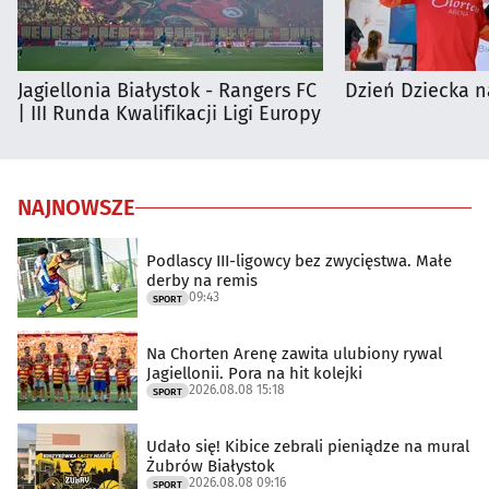
Jagiellonia Białystok - Rangers FC
Dzień Dziecka n
| III Runda Kwalifikacji Ligi Europy
NAJNOWSZE
Podlascy III-ligowcy bez zwycięstwa. Małe
derby na remis
09:43
SPORT
Na Chorten Arenę zawita ulubiony rywal
Jagiellonii. Pora na hit kolejki
2026.08.08 15:18
SPORT
Udało się! Kibice zebrali pieniądze na mural
Żubrów Białystok
2026.08.08 09:16
SPORT