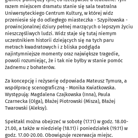
razem miejscem dramatu stanie się sala teatralna
Uniwersyteckiego Centrum Kultury, w której widz
przeniesie się do odległego miasteczka - Szypiłowska -
prowincjonalnej dziury pełnej marzących o lepszym życiu
nieszczęśliwych ludzi. Widz staje się tutaj niemym
uczestnikiem historii dziejących się na tych paru
metrach kwadratowych i z bliska podgląda
najintymniejsze momenty oraz największe tragedie,
powoli rozumiejąc, że i tak nie byłby w stanie pomóc
żadnemu z bohaterów.
Za koncepcję i reżyserię odpowiada Mateusz Tymura, a
współpracę scenograficzną - Monika Kwiatkowska.
Występują: Magdalena Czajkowska (Inna), Paula
Czarnecka (Olga), Błażej Piotrowski (Misza), Błażej
Twarowski (Aleksy).
Spektakl można obejrzeć w sobotę (17.11) w godz. 18.00-
21.00, a także w niedzielę (18.11) i poniedziałek (19.11) w
godz. 17.00-20.00. Obowiązuje rezerwacja miejsc.