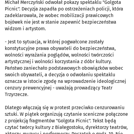
Michał Merczyński odwołał pokazy spektaklu "Golgota
Picnic". Decyzja zapadła po ostrzeżeniach policji, która
zadeklarowała, że wobec mobilizacji prawicowych
bojówek nie jest w stanie zapewnić bezpieczeństwa
widzom i artystom.
- Jest to sytuacja, w której pogwałcone zostały
konstytucyjne prawa obywateli do bezpieczeństwa,
wolności wyrażania poglądów, wolności twórczości
artystycznej i wolności korzystania z dóbr kultury.
Państwo zaniechało podstawowych obowiązków wobec
swoich obywateli, a decyzja o odwołaniu spektaklu
oznacza w istocie zgodę na wprowadzenie ideologicznej
cenzury prewencyjnej - uważają prowadzący Teatr
Trzyrzecze.
Dlatego włączają się w protest przeciwko cenzurowaniu
sztuki. W piątek organizują czytanie sceniczne połączone
z projekcją fragmentów "Golgota Picnic". Tekst będą
czytać twórcy kultury z Białegostoku, dyrektorzy teatrów,
aktorzy, muzycy i performerzy. Początek o godz. 19. Nie