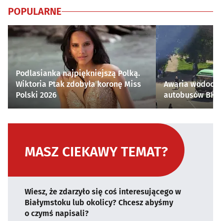
POPULARNE
Podlasianka najpiękniejszą Polką.
Wiktoria Ptak zdobyła koronę Miss
Awaria wodocią
Polski 2026
autobusów BKM 
MASZ CIEKAWY TEMAT?
Wiesz, że zdarzyło się coś interesującego w
Białymstoku lub okolicy? Chcesz abyśmy
o czymś napisali?