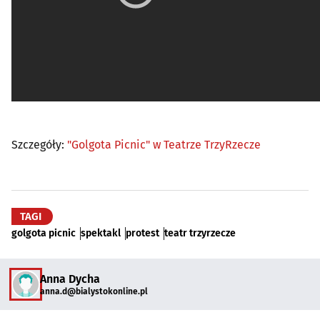
Szczegóły:
"Golgota Picnic" w Teatrze TrzyRzecze
TAGI
golgota picnic
spektakl
protest
teatr trzyrzecze
Anna Dycha
anna.d@bialystokonline.pl