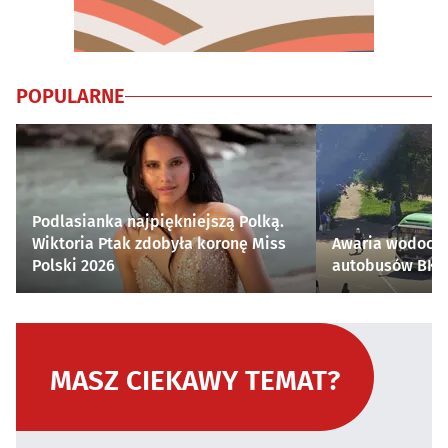
POPULARNE
Podlasianka najpiękniejszą Polką.
Wiktoria Ptak zdobyła koronę Miss
Awaria wodocią
Polski 2026
autobusów BKM 
MASZ CIEKAWY TEMAT?