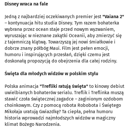
Disney wraca na fale
Jedną z najbardziej oczekiwanych premier jest
"Vaiana 2"
– kontynuacja hitu studia Disney. Tym razem bohaterka
wybrana przez ocean staje przed nowym wyzwaniem,
wyruszając w nieznane zakątki Oceanii, aby zmierzyć się
z tajemniczą klątwą. Towarzyszą jej nowi śmiałkowie i
dobrze znany półbóg Maui. Film jest pełen emocji,
humoru i inspirujących przesłań, dzięki czemu jest
doskonałą propozycją do obejrzenia dla całej rodziny.
Święta dla młodych widzów w polskim stylu
Polska animacja
"Trefliki ratują święta"
to kinowy debiut
uwielbianych bohaterów serialu. Treflik i Treflinka muszą
stawić czoła świątecznej zagadce – zaginionym ozdobom
choinkowym. Czy z pomocą robota Robobota i Świętego
Mikołaja uratują Gwiazdkę? Ta ciepła, pełna humoru
historia wprowadzi najmłodszych widzów w magiczny
klimat Bożego Narodzenia.