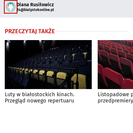
Diana Rusiłowicz
24@bialystokonline.pl
PRZECZYTAJ TAKŻE
Luty w białostockich kinach.
Listopadowe p
Przegląd nowego repertuaru
przedpremiery
dużym ekranie