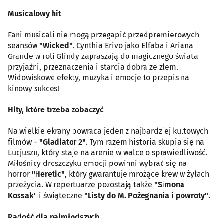
Musicalowy hit
Fani musicali nie mogą przegapić przedpremierowych
seansów
"Wicked"
. Cynthia Erivo jako Elfaba i Ariana
Grande w roli Glindy zapraszają do magicznego świata
przyjaźni, przeznaczenia i starcia dobra ze złem.
Widowiskowe efekty, muzyka i emocje to przepis na
kinowy sukces!
Hity, które trzeba zobaczyć
Na wielkie ekrany powraca jeden z najbardziej kultowych
filmów –
"Gladiator 2"
. Tym razem historia skupia się na
Lucjuszu, który staje na arenie w walce o sprawiedliwość.
Miłośnicy dreszczyku emocji powinni wybrać się na
horror
"Heretic"
, który gwarantuje mrożące krew w żyłach
przeżycia. W repertuarze pozostają także
"Simona
Kossak"
i świąteczne
"Listy do M. Pożegnania i powroty"
.
Radość dla najmłodszych