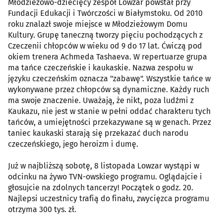
Młodzieżowo-dziecięcy zespół Lowzar powstał przy
Fundacji Edukacji i Twórczości w Białymstoku. Od 2010
roku znalazł swoje miejsce w Młodzieżowym Domu
Kultury. Grupę taneczną tworzy pięciu pochodzących z
Czeczenii chłopców w wieku od 9 do 17 lat. Ćwiczą pod
okiem trenera Achmeda Tashaeva. W repertuarze grupa
ma tańce czeczeńskie i kaukaskie. Nazwa zespołu w
języku czeczeńskim oznacza "zabawę". Wszystkie tańce w
wykonywane przez chłopców są dynamiczne. Każdy ruch
ma swoje znaczenie. Uważają, że nikt, poza ludźmi z
Kaukazu, nie jest w stanie w pełni oddać charakteru tych
tańców, a umiejętności przekazywane są w genach. Przez
taniec kaukaski starają się przekazać duch narodu
czeczeńskiego, jego heroizm i dumę.
Już w najbliższą sobotę, 8 listopada Lowzar wystąpi w
odcinku na żywo TVN-owskiego programu. Oglądajcie i
głosujcie na zdolnych tancerzy! Początek o godz. 20.
Najlepsi uczestnicy trafią do finału, zwycięzca programu
otrzyma 300 tys. zł.