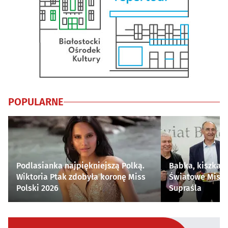
POPULARNE
Podlasianka najpiękniejszą Polką.
Babka, kiszka i
Wiktoria Ptak zdobyła koronę Miss
Światowe Mistr
Polski 2026
Supraśla