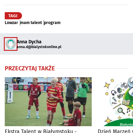
TAGI
Lowzar
mam talent
program
Anna Dycha
anna.d@bialystokonline.pl
PRZECZYTAJ TAKŻE
Ekstra Talent w Białymstoku -
Dzień Marzeń 