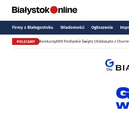
Firmy z Białegostoku
Wiadomości
Ogłoszenia
Imp
Konkursy
XXIV Podlaskie Święto Chleba
Lato z Churr
POLECAMY