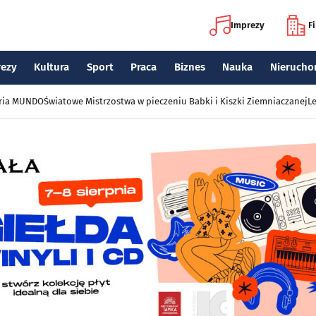
Imprezy
F
rezy
Kultura
Sport
Praca
Biznes
Nauka
Nierucho
eria MUNDO
Światowe Mistrzostwa w pieczeniu Babki i Kiszki Ziemniaczanej
Le