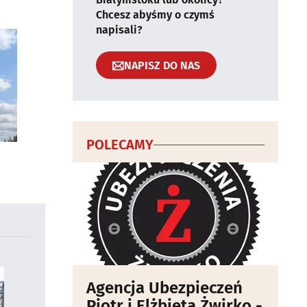
Chcesz abyśmy o czymś
napisali?
NAPISZ DO NAS
POLECAMY
Agencja Ubezpieczeń
Piotr i Elżbieta Żwirko -