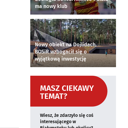
ma nowy klub
Nowy obiekt na Dojlidach.
BOSiR wzbogacił się o
wyjątkową inwestycję
MASZ CIEKAWY
TEMAT?
Wiesz, że zdarzyło się coś
interesującego w
Białymstoku lub okolicy?