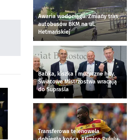
Awaria wodociągu. Zmiany tras
autobusów BKM na ul.
Hetmańskiej
Babka, kiszka i muzyczne hity.
Światowe Mistrzostwa wracają
do Supraśla
Transferowa telenowela
dobiegła końca. Afimico Pululu