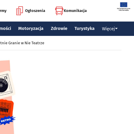
irmy
Ogłoszenia
Komunikacja
mości
Motoryzacja
Zdrowie
Turystyka
Więcej
tnie Granie w Nie Teatrze