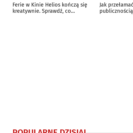
Ferie w Kinie Helios kończą się
Jak przełamać
kreatywnie. Sprawdź, co
publicznością
przygotowano dla dzieci
dzieci w Helio
POPULARNE DZISIAJ