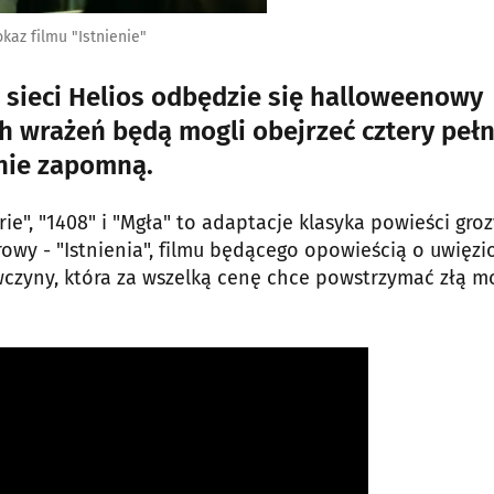
az filmu "Istnienie"
 sieci Helios odbędzie się halloweenowy
 wrażeń będą mogli obejrzeć cztery peł
 nie zapomną.
ie", "1408" i "Mgła" to adaptacje klasyka powieści groz
owy - "Istnienia", filmu będącego opowieścią o uwięz
zyny, która za wszelką cenę chce powstrzymać złą m