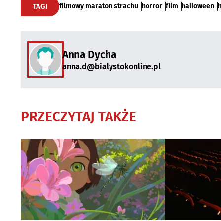
TAGI
filmowy maraton strachu
horror
film
halloween
h
Anna Dycha
anna.d@bialystokonline.pl
PRZECZYTAJ TAKŻE