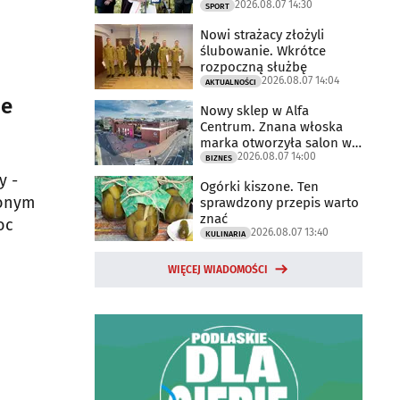
2026.08.07 14:30
2025 rok
SPORT
Nowi strażacy złożyli
ślubowanie. Wkrótce
rozpoczną służbę
2026.08.07 14:04
AKTUALNOŚCI
ne
Nowy sklep w Alfa
Centrum. Znana włoska
marka otworzyła salon w
2026.08.07 14:00
Białymstoku
BIZNES
y -
Ogórki kiszone. Ten
ionym
sprawdzony przepis warto
znać
oc
2026.08.07 13:40
KULINARIA
WIĘCEJ WIADOMOŚCI