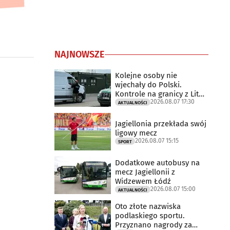
NAJNOWSZE
Kolejne osoby nie
wjechały do Polski.
Kontrole na granicy z Litwą
2026.08.07 17:30
trwają
AKTUALNOŚCI
Jagiellonia przekłada swój
ligowy mecz
2026.08.07 15:15
SPORT
Dodatkowe autobusy na
mecz Jagiellonii z
Widzewem Łódź
2026.08.07 15:00
AKTUALNOŚCI
Oto złote nazwiska
podlaskiego sportu.
Przyznano nagrody za