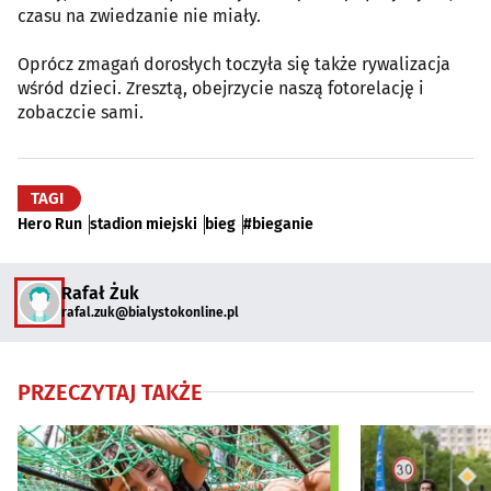
czasu na zwiedzanie nie miały.
Oprócz zmagań dorosłych toczyła się także rywalizacja
wśród dzieci. Zresztą, obejrzycie naszą fotorelację i
zobaczcie sami.
TAGI
Hero Run
stadion miejski
bieg
#bieganie
Rafał Żuk
rafal.zuk@bialystokonline.pl
PRZECZYTAJ TAKŻE