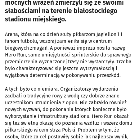
mocnych wrażeń zmierzyli się ze swoimi
słabościami na terenie białostockiego
stadionu miejskiego.
Arena, która na co dzień służy piłkarzom Jagiellonii i
fanom futbolu, wczoraj zamieniła się w centrum
biegowych zmagań. A ponieważ impreza nosiła nazwę
Hero Run, same umiejętności sprinterskie do sprawnego
przemierzenia wyznaczonej trasy nie wystarczyły. Trzeba
było charakteryzować się jeszcze wytrzymałością i
wyjątkową determinacją w pokonywaniu przeszkód.
A tych było co niemiara. Organizatorzy wydarzenia
zadbali o tradycyjne rowy z wodą czy dobrze znane
uczestnikom utrudnienia z opon. Nie zabrakło również
nowych wyzwań, do pokonania których konieczne było
wykorzystanie infrastruktury stadionu. Hero Run okazał
się też świetną okazją do poznania wzdłuż i wszerz domu
piłkarskiego wicemistrza Polski. Problem w tym, że
osoby, które za cel postawiły sobie jak najlepszy wynik,