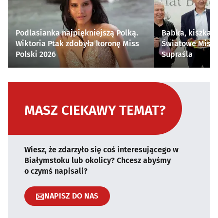
Podlasianka najpiękniejszą Polką.
Babka, kiszka i
Wiktoria Ptak zdobyła koronę Miss
Światowe Mistr
Polski 2026
Supraśla
MASZ CIEKAWY TEMAT?
Wiesz, że zdarzyło się coś interesującego w
Białymstoku lub okolicy? Chcesz abyśmy
o czymś napisali?
NAPISZ DO NAS