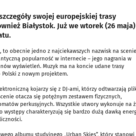
szczegóły swojej europejskiej trasy
ównież Białystok. Już we wtorek (26 maja)
atu.
u, to obecnie jedno z najciekawszych nazwisk na sceni
gantyczną popularność w internecie – jego nagrania w
onów wyświetleń. Muzyk ma na koncie udane trasy
 Polski z nowym projektem.
roniczną kojarzy się z DJ-ami, którzy odtwarzają plik
scenie otacza się potężnym zestawem fizycznych,
omatów perkusyjnych. Wszystkie utwory wykonuje na 
występy charakteryzują się bardzo dużą dawką energi
iczności.
owego albumu studyjnego „Urban Skies”, który stanowi