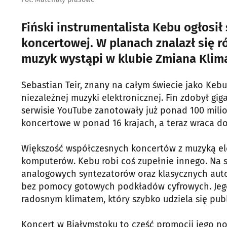
Fiński instrumentalista Kebu ogłosił 
koncertowej. W planach znalazł się r
muzyk wystąpi w klubie Zmiana Klim
Sebastian Teir, znany na całym świecie jako Keb
niezależnej muzyki elektronicznej. Fin zdobył gi
serwisie YouTube zanotowały już ponad 100 mili
koncertowe w ponad 16 krajach, a teraz wraca do
Większość współczesnych koncertów z muzyką elekt
komputerów. Kebu robi coś zupełnie innego. Na 
analogowych syntezatorów oraz klasycznych aut
bez pomocy gotowych podkładów cyfrowych. Jego 
radosnym klimatem, który szybko udziela się publ
Koncert w Białymstoku to część promocji jego n