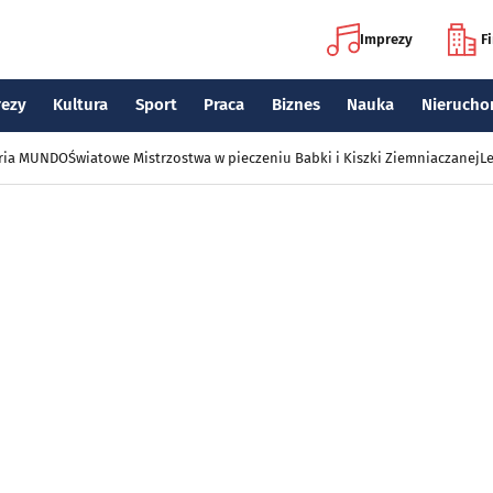
Imprezy
F
rezy
Kultura
Sport
Praca
Biznes
Nauka
Nierucho
eria MUNDO
Światowe Mistrzostwa w pieczeniu Babki i Kiszki Ziemniaczanej
Le