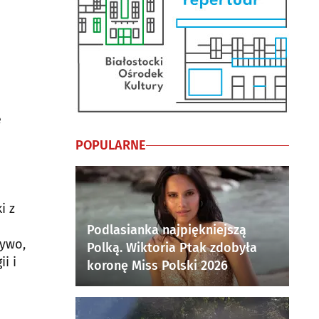
e
POPULARNE
i z
Podlasianka najpiękniejszą
żywo,
Polką. Wiktoria Ptak zdobyła
i i
koronę Miss Polski 2026