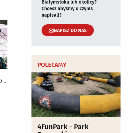
Białymstoku lub okolicy?
Chcesz abyśmy o czymś
napisali?
NAPISZ DO NAS
POLECAMY
iom
4FunPark - Park