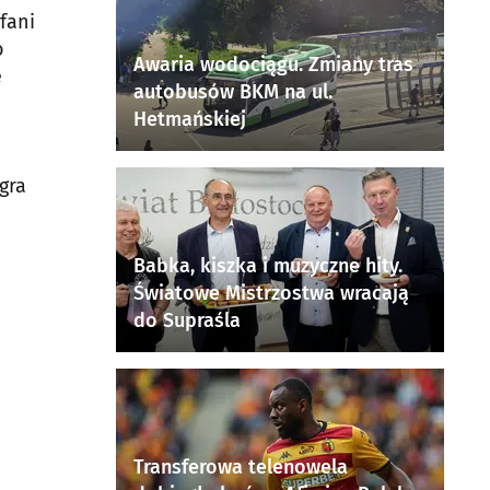
fani
o
Awaria wodociągu. Zmiany tras
e
autobusów BKM na ul.
Hetmańskiej
gra
Babka, kiszka i muzyczne hity.
Światowe Mistrzostwa wracają
do Supraśla
Transferowa telenowela