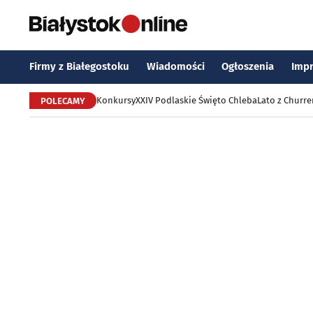
Firmy z Białegostoku
Wiadomości
Ogłoszenia
Imp
Konkursy
XXIV Podlaskie Święto Chleba
Lato z Churr
POLECAMY