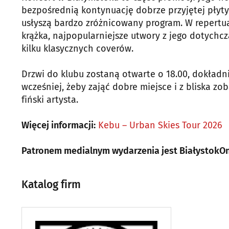
bezpośrednią kontynuację dobrze przyjętej płyty
usłyszą bardzo zróżnicowany program. W repertu
krążka, najpopularniejsze utwory z jego dotychcz
kilku klasycznych coverów.
Drzwi do klubu zostaną otwarte o 18.00, dokładn
wcześniej, żeby zająć dobre miejsce i z bliska z
fiński artysta.
Więcej informacji:
Kebu – Urban Skies Tour 2026
Patronem medialnym wydarzenia jest BiałystokOn
Katalog firm