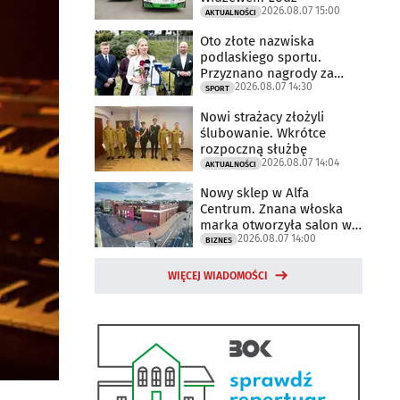
2026.08.07 15:00
AKTUALNOŚCI
Oto złote nazwiska
podlaskiego sportu.
Przyznano nagrody za
2026.08.07 14:30
2025 rok
SPORT
Nowi strażacy złożyli
ślubowanie. Wkrótce
rozpoczną służbę
2026.08.07 14:04
AKTUALNOŚCI
Nowy sklep w Alfa
Centrum. Znana włoska
marka otworzyła salon w
2026.08.07 14:00
Białymstoku
BIZNES
WIĘCEJ WIADOMOŚCI