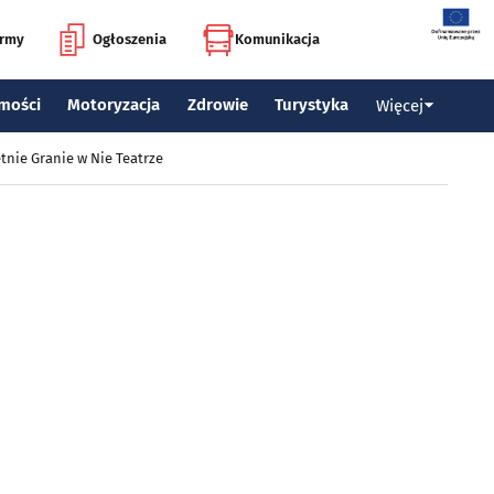
irmy
Ogłoszenia
Komunikacja
mości
Motoryzacja
Zdrowie
Turystyka
Więcej
tnie Granie w Nie Teatrze