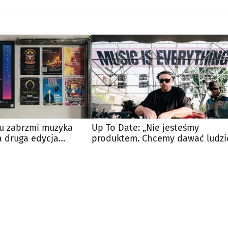
u zabrzmi muzyka
Up To Date: „Nie jesteśmy
a druga edycja
produktem. Chcemy dawać ludz
obna Zmiana
wspólnotę”