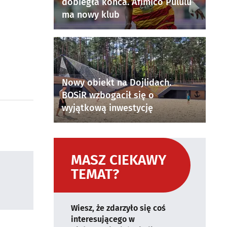
dobiegła końca. Afimico Pululu
ma nowy klub
Nowy obiekt na Dojlidach.
BOSiR wzbogacił się o
wyjątkową inwestycję
MASZ CIEKAWY
TEMAT?
Wiesz, że zdarzyło się coś
interesującego w