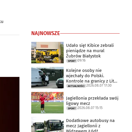
ku
NAJNOWSZE
Udało się! Kibice zebrali
pieniądze na mural
Żubrów Białystok
09:16
SPORT
Kolejne osoby nie
wjechały do Polski.
Kontrole na granicy z Litwą
2026.08.07 17:30
trwają
AKTUALNOŚCI
Jagiellonia przekłada swój
ligowy mecz
2026.08.07 15:15
SPORT
Dodatkowe autobusy na
mecz Jagiellonii z
Widzewem Łódź