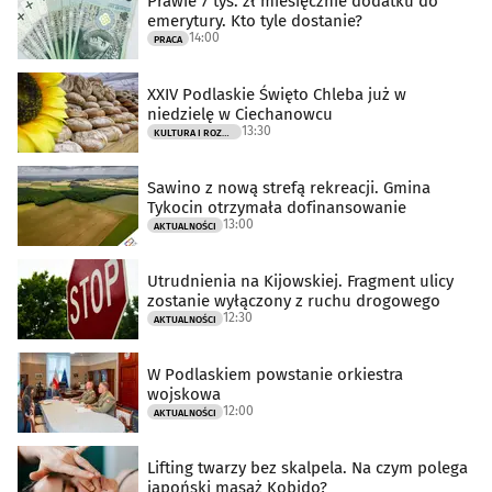
Prawie 7 tys. zł miesięcznie dodatku do
emerytury. Kto tyle dostanie?
14:00
PRACA
XXIV Podlaskie Święto Chleba już w
niedzielę w Ciechanowcu
13:30
KULTURA I ROZRYWKA
Sawino z nową strefą rekreacji. Gmina
Tykocin otrzymała dofinansowanie
13:00
AKTUALNOŚCI
Utrudnienia na Kijowskiej. Fragment ulicy
zostanie wyłączony z ruchu drogowego
12:30
AKTUALNOŚCI
W Podlaskiem powstanie orkiestra
wojskowa
12:00
AKTUALNOŚCI
Lifting twarzy bez skalpela. Na czym polega
japoński masaż Kobido?