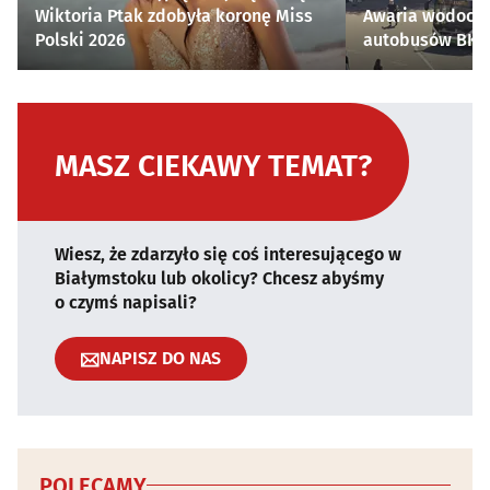
Wiktoria Ptak zdobyła koronę Miss
Awaria wodocią
Polski 2026
autobusów BKM 
MASZ CIEKAWY TEMAT?
Wiesz, że zdarzyło się coś interesującego w
Białymstoku lub okolicy? Chcesz abyśmy
o czymś napisali?
NAPISZ DO NAS
POLECAMY