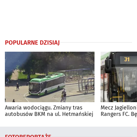
POPULARNE DZISIAJ
Awaria wodociągu. Zmiany tras
Mecz Jagiellon
autobusów BKM na ul. Hetmańskiej
Rangers FC. 
autobusy dla 
FOTOREPORTAŻE