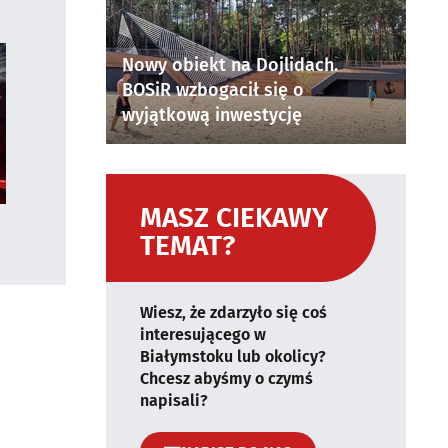
Nowy obiekt na Dojlidach.
BOSiR wzbogacił się o
wyjątkową inwestycję
MASZ CIEKAWY
TEMAT?
Wiesz, że zdarzyło się coś
interesującego w
Białymstoku lub okolicy?
Chcesz abyśmy o czymś
napisali?