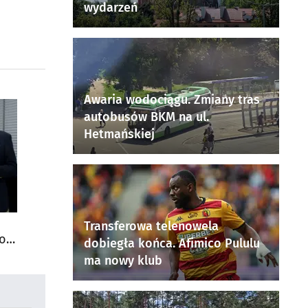
wydarzeń
Awaria wodociągu. Zmiany tras
autobusów BKM na ul.
Hetmańskiej
Transferowa telenowela
do
dobiegła końca. Afimico Pululu
ma nowy klub