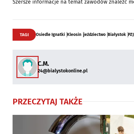
Szersze informacje na temat zawodów znaleźć mo
TAGI
Osiedle Ignatki
Kleosin
jeździectwo
Białystok
PZJ
C.M.
24@bialystokonline.pl
PRZECZYTAJ TAKŻE