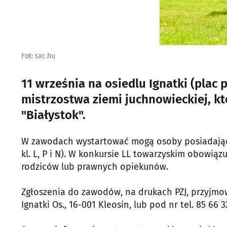
Fot: sxc.hu
11 września na osiedlu Ignatki (plac 
mistrzostwa ziemi juchnowieckiej, kt
"Białystok".
W zawodach wystartować mogą osoby posiadające 
kl. L, P i N). W konkursie LL towarzyskim obowiąz
rodziców lub prawnych opiekunów.
Zgłoszenia do zawodów, na drukach PZJ, przyjmow
Ignatki Os., 16-001 Kleosin, lub pod nr tel. 85 66 3