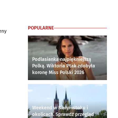
POPULARNE
eny
Podlasianka najpiękniejszą
Polką. Wiktoria Ptak zdobyła
koronę Miss Polski 2026
Weekend w Białymstoku i
okolicach. Sprawdź przegląd