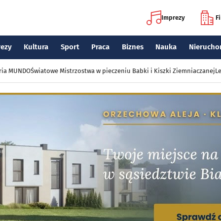
Imprezy
F
rezy
Kultura
Sport
Praca
Biznes
Nauka
Nierucho
eria MUNDO
Światowe Mistrzostwa w pieczeniu Babki i Kiszki Ziemniaczanej
Le