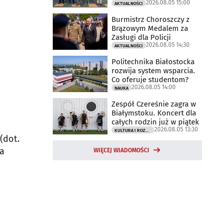
2026.08.05 15:00
AKTUALNOŚCI
Burmistrz Choroszczy z
Brązowym Medalem za
Zasługi dla Policji
2026.08.05 14:30
AKTUALNOŚCI
Politechnika Białostocka
rozwija system wsparcia.
Co oferuje studentom?
2026.08.05 14:00
NAUKA
Zespół Czereśnie zagra w
Białymstoku. Koncert dla
całych rodzin już w piątek
2026.08.05 13:30
KULTURA I ROZRYWKA
(dot.
da
WIĘCEJ WIADOMOŚCI