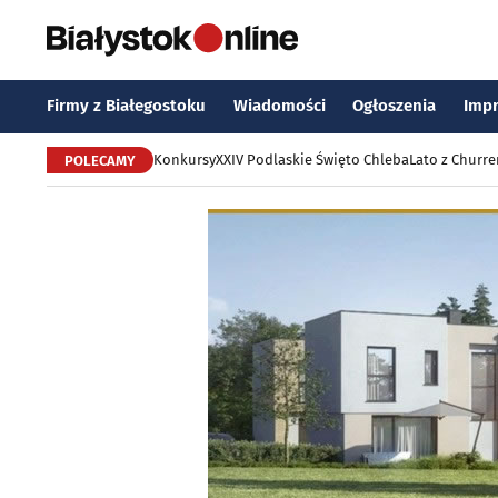
Firmy z Białegostoku
Wiadomości
Ogłoszenia
Imp
Konkursy
XXIV Podlaskie Święto Chleba
Lato z Churr
POLECAMY