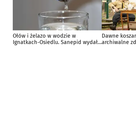
Ołów i żelazo w wodzie w
Dawne koszary
Ignatkach-Osiedlu. Sanepid wydał
archiwalne z
pilne zalecenia
przypomni sw