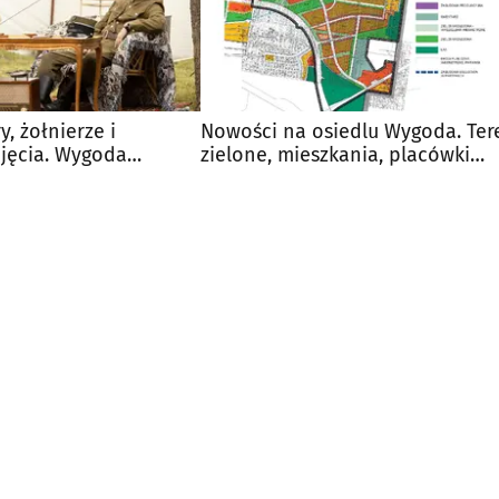
, żołnierze i
Nowości na osiedlu Wygoda. Ter
djęcia. Wygoda
zielone, mieszkania, placówki
oją historię
edukacyjne