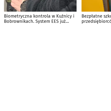
Biometryczna kontrola w Kuźnicy i
Bezpłatne szk
Bobrownikach. System EES już
przedsiębiorc
działa
obowiązki w s