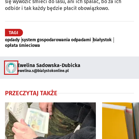
się wywozić śmieci do lasu, ani ich spalać, bo za ich
odbiór i tak każdy będzie płacił obowiązkowo.
TAGI
opdady
system gospodarowania odpadami
białystok
opłata śmieciowa
Ewelina Sadowska-Dubicka
ewelina.s@bialystokonline.pl
PRZECZYTAJ TAKŻE