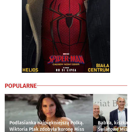
POPULARNE
Podlasianka najpiękniejszą Polką.
Babka, kiszka i
Wiktoria Ptak zdobyła koronę Miss
Światowe Mistr