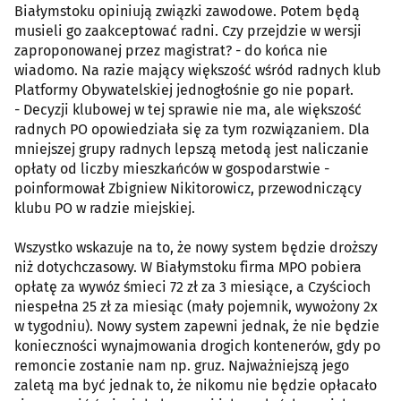
Białymstoku opiniują związki zawodowe. Potem będą
musieli go zaakceptować radni. Czy przejdzie w wersji
zaproponowanej przez magistrat? - do końca nie
wiadomo. Na razie mający większość wśród radnych klub
Platformy Obywatelskiej jednogłośnie go nie poparł.
- Decyzji klubowej w tej sprawie nie ma, ale większość
radnych PO opowiedziała się za tym rozwiązaniem. Dla
mniejszej grupy radnych lepszą metodą jest naliczanie
opłaty od liczby mieszkańców w gospodarstwie -
poinformował Zbigniew Nikitorowicz, przewodniczący
klubu PO w radzie miejskiej.
Wszystko wskazuje na to, że nowy system będzie droższy
niż dotychczasowy. W Białymstoku firma MPO pobiera
opłatę za wywóz śmieci 72 zł za 3 miesiące, a Czyścioch
niespełna 25 zł za miesiąc (mały pojemnik, wywożony 2x
w tygodniu). Nowy system zapewni jednak, że nie będzie
konieczności wynajmowania drogich kontenerów, gdy po
remoncie zostanie nam np. gruz. Najważniejszą jego
zaletą ma być jednak to, że nikomu nie będzie opłacało