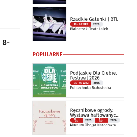
Rzadkie Gatunki | BTL
18 - 20 WRZ
2026
Białostocki Teatr Lalek
 8-
POPULARNE
Podlaskie Dla Ciebie.
Festiwal 2026
04 - 05 WRZ
2026
Politechnika Białostocka
Ręcznikowe ogrody.
Wystawa haftowanych
tkanin inspirowanych
13
31
2025
2026
LIS
SIE
naturą
Muzeum Obojga Narodów w
Bielsku Podlaskim Oddział
Muzeum Podlaskiego w