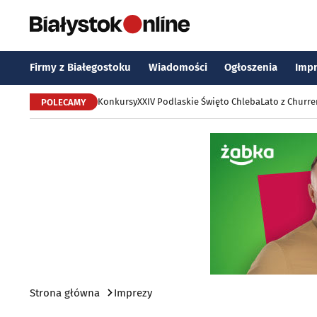
Firmy z Białegostoku
Wiadomości
Ogłoszenia
Imp
Konkursy
XXIV Podlaskie Święto Chleba
Lato z Churr
POLECAMY
Strona główna
Imprezy