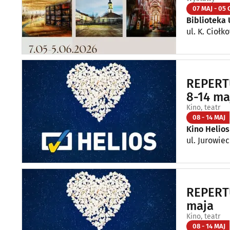
07 MAJ - 05 
Biblioteka 
ul. K. Ciołk
REPERTU
8-14 ma
Kino, teatr
08 - 14 MAJ
Kino Helios
ul. Jurowiec
REPERTU
maja
Kino, teatr
08 - 14 MAJ