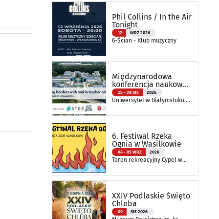
Białymstoku
Phil Collins / In the Air
Tonight
12
WRZ 2026
6-Ścian - Klub muzyczny
Międzynarodowa
konferencja naukowa
ATEE Annual
25 - 28 SIE
2026
Conference 2026
Uniwersytet w Białymstoku.
Wydział Nauk o Edukacji
6. Festiwal Rzeka
Ognia w Wasilkowie
04 - 05 WRZ
2026
Teren rekreacyjny Cypel w
Wasilkowie
XXIV Podlaskie Święto
Chleba
09
SIE 2026