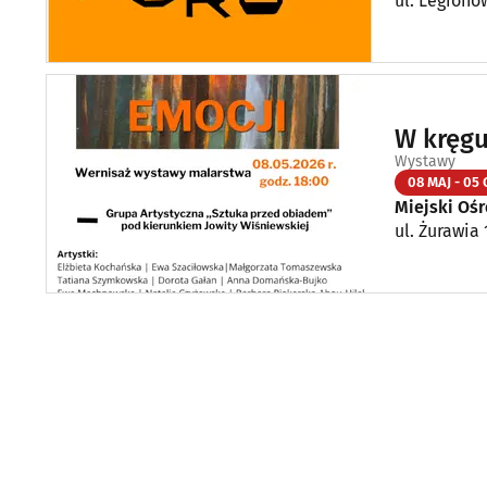
ul. Legiono
W kręgu
Wystawy
08 MAJ - 05 
Miejski Oś
ul. Żurawia