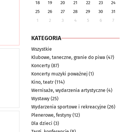
18
19
20
21
22
23
24
25
26
27
28
29
30
31
1
2
3
4
5
6
7
KATEGORIA
Wszystkie
Klubowe, taneczne, granie do piwa
(47)
Koncerty
(87)
Koncerty muzyki poważnej
(1)
Kino, teatr
(114)
Wernisaże, wydarzenia artystyczne
(4)
Wystawy
(25)
Wydarzenia sportowe i rekreacyjne
(26)
Plenerowe, festyny
(12)
Dla dzieci
(3)
Targi, konferencje
(8)