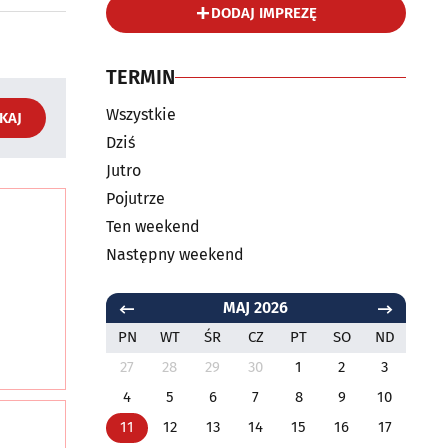
DODAJ IMPREZĘ
TERMIN
Wszystkie
KAJ
Dziś
Jutro
Pojutrze
Ten weekend
Następny weekend
MAJ 2026
PN
WT
ŚR
CZ
PT
SO
ND
27
28
29
30
1
2
3
4
5
6
7
8
9
10
11
12
13
14
15
16
17