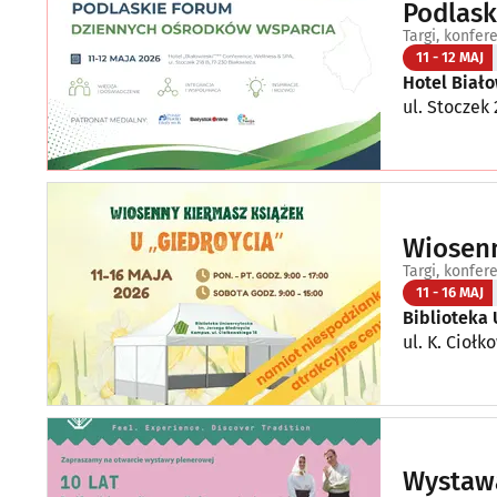
Podlask
Targi, konfer
11 - 12 MAJ
Hotel Biało
ul. Stoczek 
Wiosenn
Targi, konfer
11 - 16 MAJ
Biblioteka 
ul. K. Ciołk
Wystawa