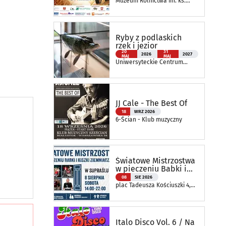
Muzeum Rolnictwa im. ks.
Krzysztofa Kluka w
Ciechanowcu
Ryby z podlaskich
rzek i jezior
20
31
2026
2027
MAJ
MAJ
Uniwersyteckie Centrum
Przyrodnicze im. Prof.
Andrzeja Myrchy
JJ Cale - The Best Of
18
WRZ 2026
6-Ścian - Klub muzyczny
Światowe Mistrzostwa
w pieczeniu Babki i
Kiszki Ziemniaczanej
08
SIE 2026
plac Tadeusza Kościuszki 4,
Supraśl
Italo Disco Vol. 6 / Na