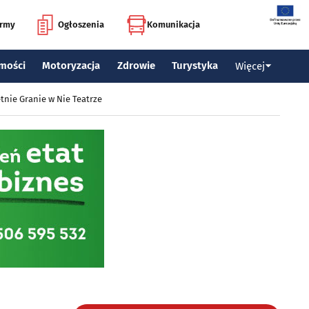
irmy
Ogłoszenia
Komunikacja
mości
Motoryzacja
Zdrowie
Turystyka
Więcej
tnie Granie w Nie Teatrze