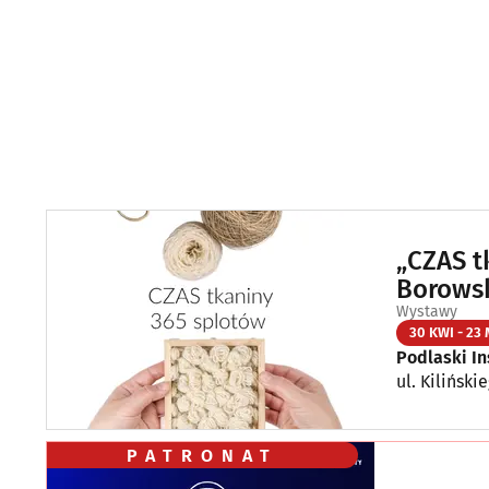
„CZAS t
Borows
Wystawy
30 KWI - 23 
Podlaski In
ul. Kiliński
PATRONAT