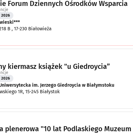
ie Forum Dziennych Ośrodków Wsparcia
encje
2026
wieski***
218 B , 17-230 Białowieża
y kiermasz książek "u Giedroycia”
encje
2026
Uniwersytecka im. Jerzego Giedroycia w Białymstoku
owskiego 1R, 15-245 Białystok
 plenerowa "10 lat Podlaskiego Muzeum