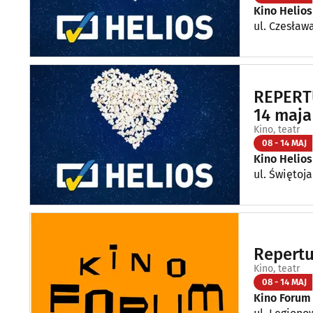
Kino Helios
ul. Czesława
REPERTU
14 maja
Kino, teatr
08 - 14 MAJ
Kino Helios
ul. Świętoja
Repertu
Kino, teatr
08 - 14 MAJ
Kino Forum