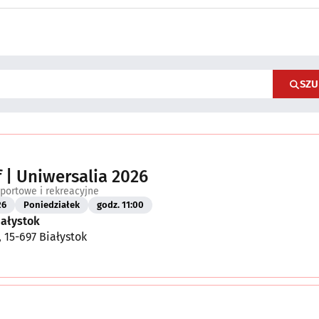
SZU
f | Uniwersalia 2026
portowe i rekreacyjne
26
Poniedziałek
godz. 11:00
iałystok
, 15-697 Białystok