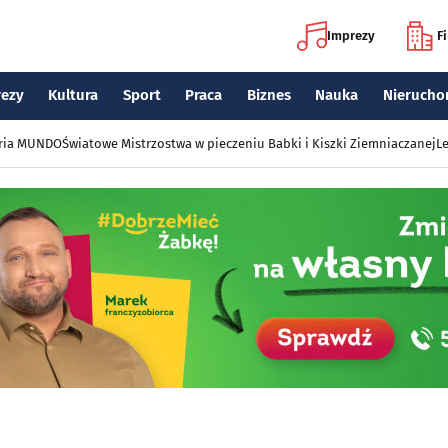
Imprezy
F
rezy
Kultura
Sport
Praca
Biznes
Nauka
Nierucho
eria MUNDO
Światowe Mistrzostwa w pieczeniu Babki i Kiszki Ziemniaczanej
Le