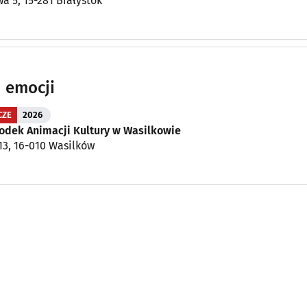
wa 5, 15-281 Białystok
 emocji
CZE
2026
rodek Animacji Kultury w Wasilkowie
 13, 16-010 Wasilków