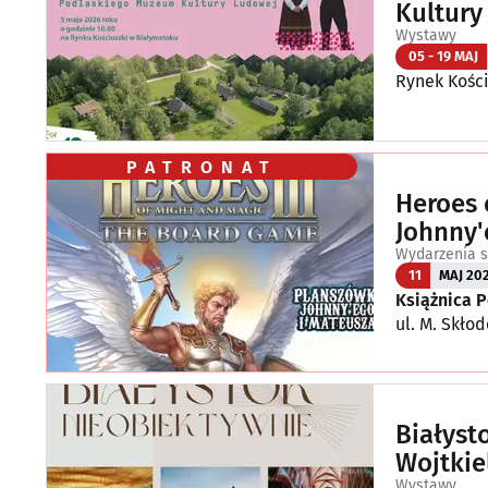
Kultury
Wystawy
05 - 19 MAJ
Rynek Kości
PATRONAT
Heroes 
Johnny'
Wydarzenia s
11
MAJ 20
Książnica 
ul. M. Skłod
Białyst
Wojtkie
Wystawy