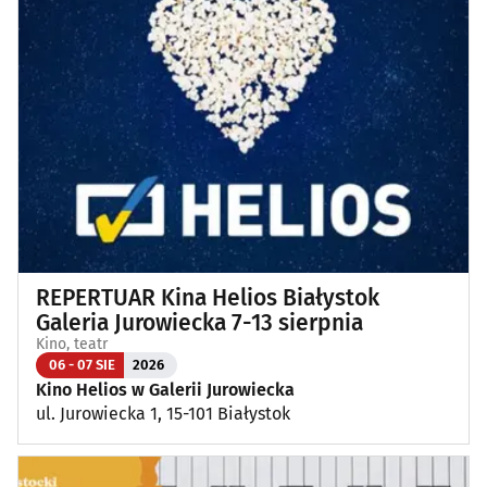
Klubowe, taneczne, granie do piwa
(49)
Koncerty
(89)
Koncerty muzyki poważnej
(1)
Kino, teatr
(115)
Wernisaże, wydarzenia artystyczne
(4)
REPERTUAR Kina Helios Białystok
Wystawy
(25)
Galeria Jurowiecka 7-13 sierpnia
Kino, teatr
Wydarzenia sportowe i rekreacyjne
(27)
06 - 07 SIE
2026
Kino Helios w Galerii Jurowiecka
ul. Jurowiecka 1, 15-101 Białystok
Plenerowe, festyny
(13)
Dla dzieci
(3)