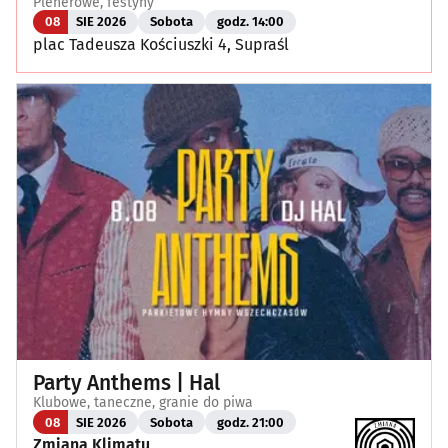
Plenerowe, festyny
08
SIE 2026
Sobota
godz. 14:00
plac Tadeusza Kościuszki 4, Supraśl
Party Anthems | Hal
Klubowe, taneczne, granie do piwa
08
SIE 2026
Sobota
godz. 21:00
Zmiana Klimatu