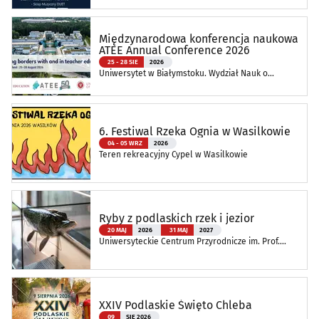
Międzynarodowa konferencja naukowa
ATEE Annual Conference 2026
25 - 28 SIE
2026
Uniwersytet w Białymstoku. Wydział Nauk o
Edukacji
6. Festiwal Rzeka Ognia w Wasilkowie
04 - 05 WRZ
2026
Teren rekreacyjny Cypel w Wasilkowie
Ryby z podlaskich rzek i jezior
20 MAJ
2026
31 MAJ
2027
Uniwersyteckie Centrum Przyrodnicze im. Prof.
Andrzeja Myrchy
XXIV Podlaskie Święto Chleba
09
SIE 2026