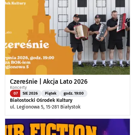
Targi, konferencje
(8)
Wykłady, pokazy, imprezy okolicznościowe
(13)
Poza Białymstokiem
(1)
Czereśnie | Akcja Lato 2026
Koncerty
07
SIE 2026
Piątek
godz. 19:00
Białostocki Ośrodek Kultury
ul. Legionowa 5, 15-281 Białystok