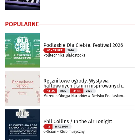
POPULARNE
Podlaskie Dla Ciebie. Festiwal 2026
04 - 05 WRZ
2026
Politechnika Białostocka
Ręcznikowe ogrody. Wystawa
haftowanych tkanin inspirowanych
naturą
13 LIS
2025
31 SIE
2026
Muzeum Obojga Narodów w Bielsku Podlaskim
Oddział Muzeum Podlaskiego w Białymstoku
Phil Collins / In the Air Tonight
12
WRZ 2026
6-Ścian - Klub muzyczny