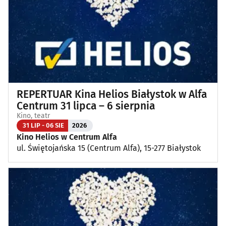
Koncerty muzyki poważnej
(1)
Kino, teatr
(89)
Wernisaże, wydarzenia artystyczne
(4)
REPERTUAR Kina Helios Białystok w Alfa
Wystawy
(25)
Centrum 31 lipca – 6 sierpnia
Kino, teatr
Wydarzenia sportowe i rekreacyjne
(27)
31 LIP - 06 SIE
2026
Kino Helios w Centrum Alfa
ul. Świętojańska 15 (Centrum Alfa), 15-277 Białystok
Plenerowe, festyny
(12)
Dla dzieci
(3)
Targi, konferencje
(8)