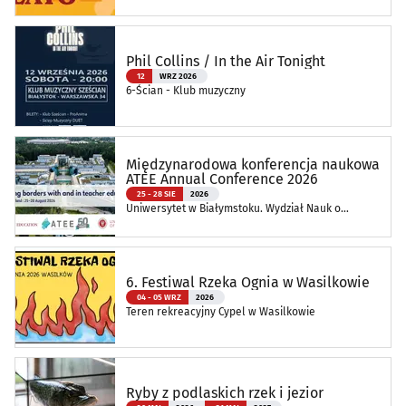
Phil Collins / In the Air Tonight
12
WRZ 2026
6-Ścian - Klub muzyczny
Międzynarodowa konferencja naukowa
ATEE Annual Conference 2026
25 - 28 SIE
2026
Uniwersytet w Białymstoku. Wydział Nauk o
Edukacji
6. Festiwal Rzeka Ognia w Wasilkowie
04 - 05 WRZ
2026
Teren rekreacyjny Cypel w Wasilkowie
Ryby z podlaskich rzek i jezior