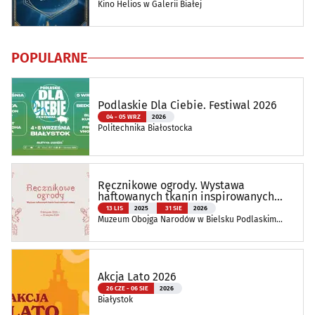
Kino Helios w Galerii Białej
POPULARNE
Podlaskie Dla Ciebie. Festiwal 2026
04 - 05 WRZ
2026
Politechnika Białostocka
Ręcznikowe ogrody. Wystawa
haftowanych tkanin inspirowanych
naturą
13 LIS
2025
31 SIE
2026
Muzeum Obojga Narodów w Bielsku Podlaskim
Oddział Muzeum Podlaskiego w Białymstoku
Akcja Lato 2026
26 CZE - 06 SIE
2026
Białystok