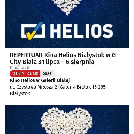
Wykłady, pokazy, imprezy okolicznościowe
(13)
Poza Białymstokiem
(1)
REPERTUAR Kina Helios Białystok w G
City Biała 31 lipca – 6 sierpnia
Kino, teatr
31 LIP - 06 SIE
2026
Kino Helios w Galerii Białej
ul. Czesława Miłosza 2 (Galeria Biała), 15-265
Białystok