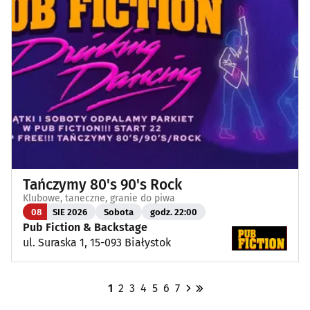
Tańczymy 80's 90's Rock
Klubowe, taneczne, granie do piwa
08
SIE 2026
Sobota
godz. 22:00
Pub Fiction & Backstage
ul. Suraska 1, 15-093 Białystok
1
2
3
4
5
6
7