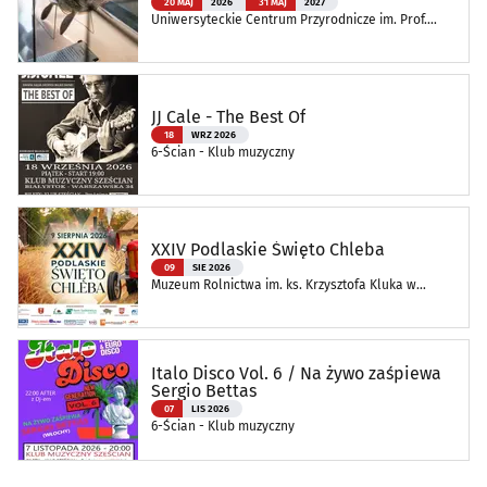
20 MAJ
2026
31 MAJ
2027
Uniwersyteckie Centrum Przyrodnicze im. Prof.
Andrzeja Myrchy
JJ Cale - The Best Of
18
WRZ 2026
6-Ścian - Klub muzyczny
XXIV Podlaskie Święto Chleba
09
SIE 2026
Muzeum Rolnictwa im. ks. Krzysztofa Kluka w
Ciechanowcu
Italo Disco Vol. 6 / Na żywo zaśpiewa
Sergio Bettas
07
LIS 2026
6-Ścian - Klub muzyczny