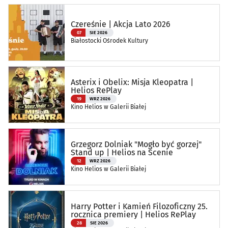
Czereśnie | Akcja Lato 2026
07
SIE 2026
Białostocki Ośrodek Kultury
Asterix i Obelix: Misja Kleopatra |
Helios RePlay
19
WRZ 2026
Kino Helios w Galerii Białej
Grzegorz Dolniak "Mogło być gorzej"
Stand up | Helios na Scenie
12
WRZ 2026
Kino Helios w Galerii Białej
Harry Potter i Kamień Filozoficzny 25.
rocznica premiery | Helios RePlay
28
SIE 2026