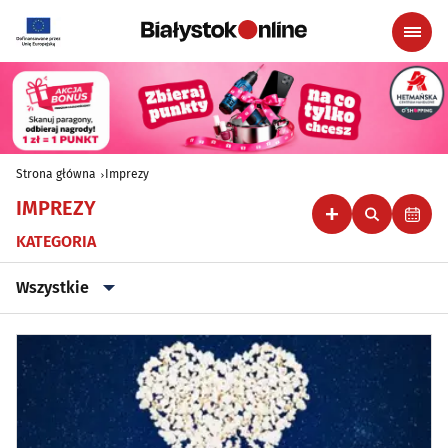
Strona główna
Imprezy
IMPREZY
KATEGORIA
Wszystkie
Wszystkie
Klubowe, taneczne, granie do piwa
(46)
Koncerty
(89)