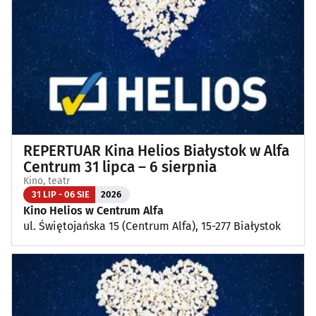
Koncerty
(89)
Koncerty muzyki poważnej
(1)
Kino, teatr
(107)
Wernisaże, wydarzenia artystyczne
(4)
REPERTUAR Kina Helios Białystok w Alfa
Wystawy
(25)
Centrum 31 lipca – 6 sierpnia
Kino, teatr
Wydarzenia sportowe i rekreacyjne
(27)
31 LIP - 06 SIE
2026
Kino Helios w Centrum Alfa
ul. Świętojańska 15 (Centrum Alfa), 15-277 Białystok
Plenerowe, festyny
(13)
Dla dzieci
(3)
Targi, konferencje
(8)