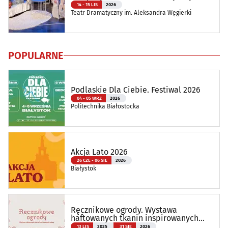
14 - 15 LIS
2026
Teatr Dramatyczny im. Aleksandra Węgierki
POPULARNE
Podlaskie Dla Ciebie. Festiwal 2026
04 - 05 WRZ
2026
Politechnika Białostocka
Akcja Lato 2026
26 CZE - 06 SIE
2026
Białystok
Ręcznikowe ogrody. Wystawa
haftowanych tkanin inspirowanych
naturą
13 LIS
2025
31 SIE
2026