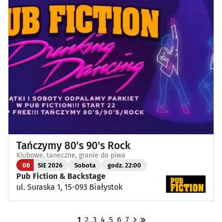
Tańczymy 80's 90's Rock
Klubowe, taneczne, granie do piwa
08
SIE 2026
Sobota
godz. 22:00
Pub Fiction & Backstage
ul. Suraska 1, 15-093 Białystok
1
2
3
4
5
6
7