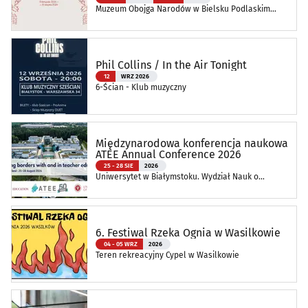
Muzeum Obojga Narodów w Bielsku Podlaskim
Oddział Muzeum Podlaskiego w Białymstoku
Phil Collins / In the Air Tonight
12
WRZ 2026
6-Ścian - Klub muzyczny
Międzynarodowa konferencja naukowa
ATEE Annual Conference 2026
25 - 28 SIE
2026
Uniwersytet w Białymstoku. Wydział Nauk o
Edukacji
6. Festiwal Rzeka Ognia w Wasilkowie
04 - 05 WRZ
2026
Teren rekreacyjny Cypel w Wasilkowie