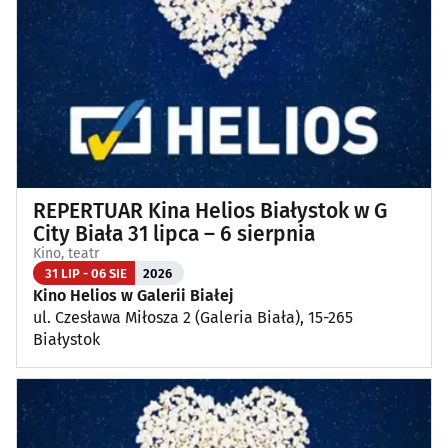
Wykłady, pokazy, imprezy okolicznościowe
(14)
Poza Białymstokiem
(1)
REPERTUAR Kina Helios Białystok w G
City Biała 31 lipca – 6 sierpnia
Kino, teatr
31 LIP - 06 SIE
2026
Kino Helios w Galerii Białej
ul. Czesława Miłosza 2 (Galeria Biała), 15-265
Białystok