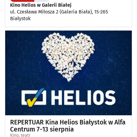
Kino Helios w Galerii Białej
ul. Czesława Miłosza 2 (Galeria Biała), 15-265
Plenerowe, festyny
(9)
Białystok
Dla dzieci
(3)
Targi, konferencje
(8)
Wykłady, pokazy, imprezy okolicznościowe
(11)
Poza Białymstokiem
(1)
REPERTUAR Kina Helios Białystok w Alfa
Centrum 7-13 sierpnia
Kino, teatr