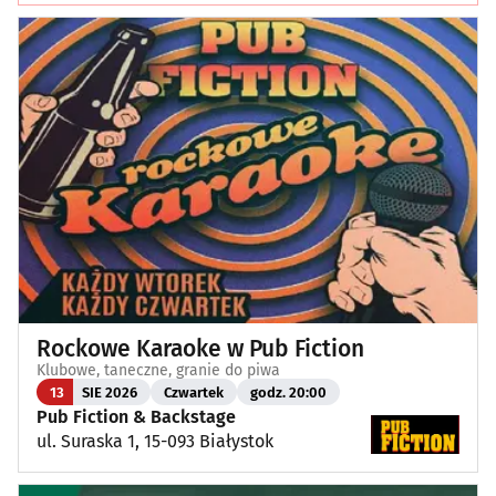
Rockowe Karaoke w Pub Fiction
Klubowe, taneczne, granie do piwa
13
SIE 2026
Czwartek
godz. 20:00
Pub Fiction & Backstage
ul. Suraska 1, 15-093 Białystok