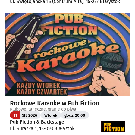
ul. Świętojańska 15 (Centrum Alfa), 15-277 Białystok
Rockowe Karaoke w Pub Fiction
Klubowe, taneczne, granie do piwa
11
SIE 2026
Wtorek
godz. 20:00
Pub Fiction & Backstage
ul. Suraska 1, 15-093 Białystok