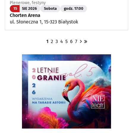
Plenerowe, festyny
15
SIE 2026
Sobota
godz. 17:00
Chorten Arena
ul. Słoneczna 1, 15-323 Białystok
1
2
3
4
5
6
7