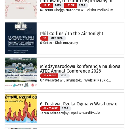
haftowanych tkanin inspirowanych
naturą
13 LIS
2025
31 SIE
2026
Muzeum Obojga Narodów w Bielsku Podlaskim
Oddział Muzeum Podlaskiego w Białymstoku
Phil Collins / In the Air Tonight
12
WRZ 2026
6-Ścian - Klub muzyczny
Międzynarodowa konferencja naukowa
ATEE Annual Conference 2026
25 - 28 SIE
2026
Uniwersytet w Białymstoku. Wydział Nauk o
Edukacji
6. Festiwal Rzeka Ognia w Wasilkowie
04 - 05 WRZ
2026
Teren rekreacyjny Cypel w Wasilkowie