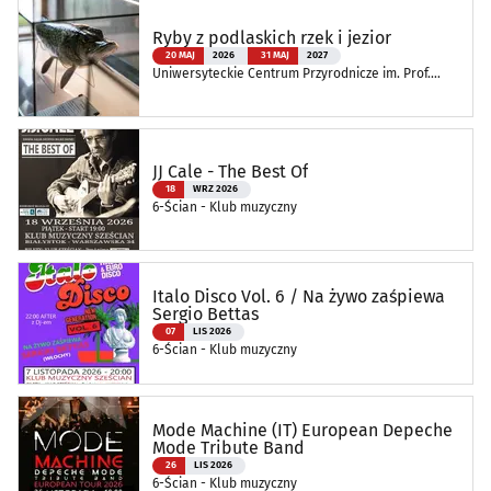
Ryby z podlaskich rzek i jezior
20 MAJ
2026
31 MAJ
2027
Uniwersyteckie Centrum Przyrodnicze im. Prof.
Andrzeja Myrchy
JJ Cale - The Best Of
18
WRZ 2026
6-Ścian - Klub muzyczny
Italo Disco Vol. 6 / Na żywo zaśpiewa
Sergio Bettas
07
LIS 2026
6-Ścian - Klub muzyczny
Mode Machine (IT) European Depeche
Mode Tribute Band
26
LIS 2026
6-Ścian - Klub muzyczny