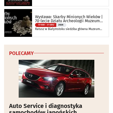
Wystawa: Skarby Minionych Wieków |
70-lecie Działu Archeologii Muzeum
Podlaskiego
17 KWI - 31 GRU
2026
Ratusz w Białymstoku siedziba główna Muzeum
Podlaskiego w Białymstoku
POLECAMY
Auto Service i diagnostyka
samochodów japońskich