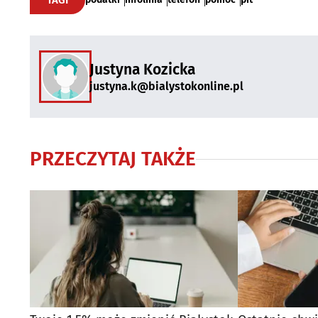
TAGI
Justyna Kozicka
justyna.k@bialystokonline.pl
PRZECZYTAJ TAKŻE