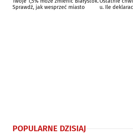
Twoje 1,5% może zmienić Białystok.
Ostatnie chwil
Sprawdź, jak wesprzeć miasto
u. Ile deklara
Podlaskiem?
POPULARNE DZISIAJ