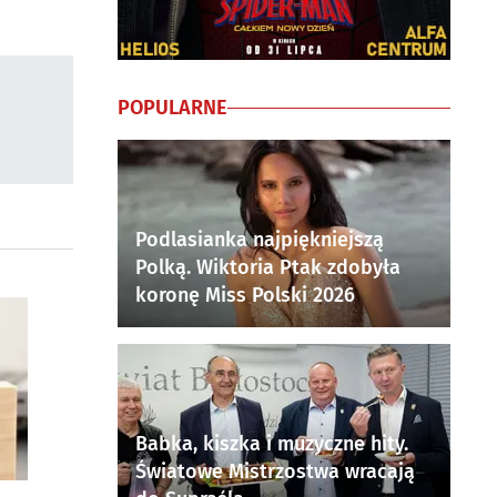
POPULARNE
Podlasianka najpiękniejszą
Polką. Wiktoria Ptak zdobyła
koronę Miss Polski 2026
Babka, kiszka i muzyczne hity.
Światowe Mistrzostwa wracają