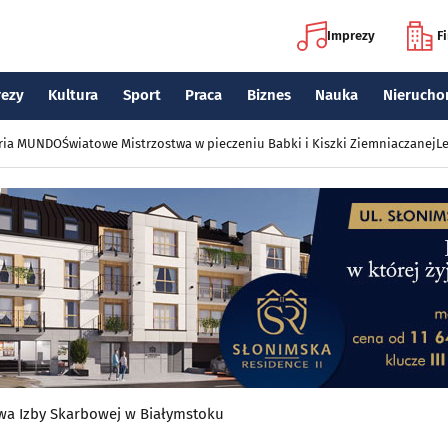
Imprezy
F
rezy
Kultura
Sport
Praca
Biznes
Nauka
Nierucho
eria MUNDO
Światowe Mistrzostwa w pieczeniu Babki i Kiszki Ziemniaczanej
Le
owa Izby Skarbowej w Białymstoku