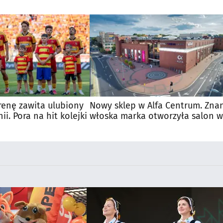
renę zawita ulubiony
Nowy sklep w Alfa Centrum. Zna
nii. Pora na hit kolejki
włoska marka otworzyła salon w
Białymstoku