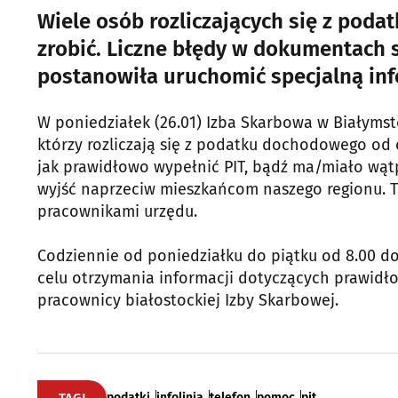
Wiele osób rozliczających się z poda
zrobić. Liczne błędy w dokumentach 
postanowiła uruchomić specjalną info
W poniedziałek (26.01) Izba Skarbowa w Białyms
którzy rozliczają się z podatku dochodowego od 
jak prawidłowo wypełnić PIT, bądź ma/miało wątp
wyjść naprzeciw mieszkańcom naszego regionu. T
pracownikami urzędu.
Codziennie od poniedziałku do piątku od 8.00 d
celu otrzymania informacji dotyczących prawidło
pracownicy białostockiej Izby Skarbowej.
podatki
infolinia
telefon
pomoc
pit