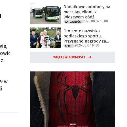
Dodatkowe autobusy na
mecz Jagiellonii z
u
Widzewem Łódź
2026.08.07 15:00
AKTUALNOŚCI
Oto złote nazwiska
podlaskiego sportu.
Przyznano nagrody za
wie,
2026.08.07 14:30
2025 rok
SPORT
nowił
WIĘCEJ WIADOMOŚCI
 z
69 w
i