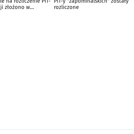
e na rozliczenie PIT-
PIT-y "zapominalskich" zostały
cji złożono w
rozliczone