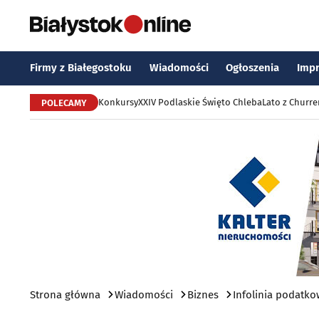
Firmy z Białegostoku
Wiadomości
Ogłoszenia
Imp
Konkursy
XXIV Podlaskie Święto Chleba
Lato z Churr
POLECAMY
Strona główna
Wiadomości
Biznes
Infolinia podatk