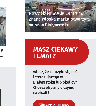
Nowy sklep w Alfa Centrum.
Znana włoska marka otworzyła
salon w Białymstoku
MASZ CIEKAWY
na
TEMAT?
Wiesz, że zdarzyło się coś
interesującego w
Białymstoku lub okolicy?
Chcesz abyśmy o czymś
napisali?
NAPISZ DO NAS