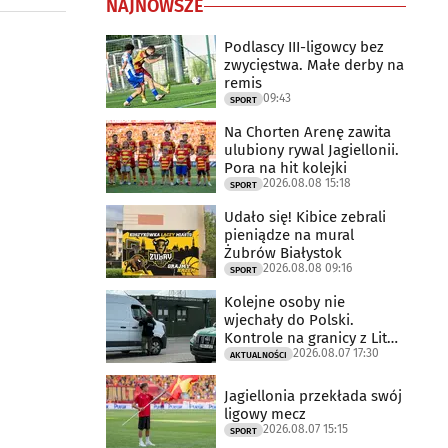
NAJNOWSZE
Podlascy III-ligowcy bez
zwycięstwa. Małe derby na
remis
09:43
SPORT
Na Chorten Arenę zawita
ulubiony rywal Jagiellonii.
Pora na hit kolejki
2026.08.08 15:18
SPORT
Udało się! Kibice zebrali
pieniądze na mural
Żubrów Białystok
2026.08.08 09:16
SPORT
Kolejne osoby nie
wjechały do Polski.
Kontrole na granicy z Litwą
2026.08.07 17:30
trwają
AKTUALNOŚCI
Jagiellonia przekłada swój
ligowy mecz
2026.08.07 15:15
SPORT