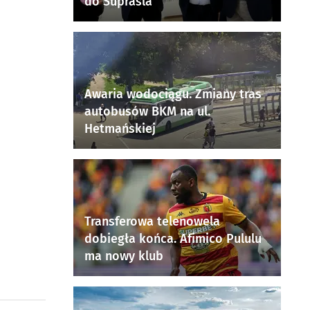
do Supraśla
Awaria wodociągu. Zmiany tras
autobusów BKM na ul.
Hetmańskiej
Transferowa telenowela
dobiegła końca. Afimico Pululu
ma nowy klub