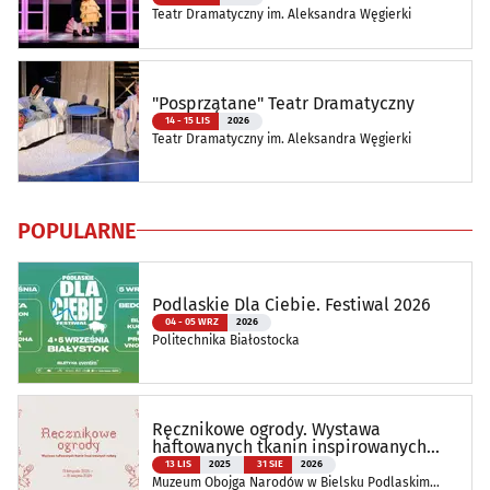
Teatr Dramatyczny im. Aleksandra Węgierki
"Posprzątane" Teatr Dramatyczny
14 - 15 LIS
2026
Teatr Dramatyczny im. Aleksandra Węgierki
POPULARNE
Podlaskie Dla Ciebie. Festiwal 2026
04 - 05 WRZ
2026
Politechnika Białostocka
Ręcznikowe ogrody. Wystawa
haftowanych tkanin inspirowanych
naturą
13 LIS
2025
31 SIE
2026
Muzeum Obojga Narodów w Bielsku Podlaskim