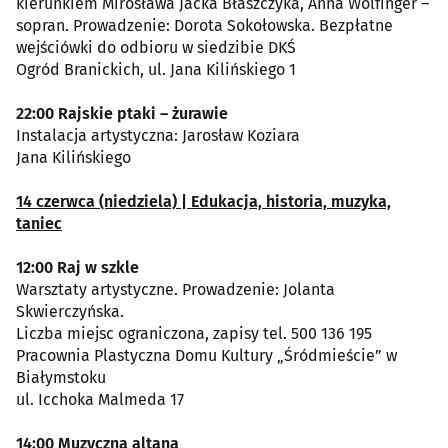
kierunkiem Mirosława Jacka Błaszczyka, Anna Wolfinger –
sopran. Prowadzenie: Dorota Sokołowska. Bezpłatne
wejściówki do odbioru w siedzibie DKŚ
Ogród Branickich, ul. Jana Kilińskiego 1
22:00 Rajskie ptaki – żurawie
Instalacja artystyczna: Jarosław Koziara
Jana Kilińskiego
14 czerwca (niedziela) | Edukacja, historia, muzyka,
taniec
12:00 Raj w szkle
Warsztaty artystyczne. Prowadzenie: Jolanta
Skwierczyńska.
Liczba miejsc ograniczona, zapisy tel. 500 136 195
Pracownia Plastyczna Domu Kultury „Śródmieście” w
Białymstoku
ul. Icchoka Malmeda 17
14:00 Muzyczna altana