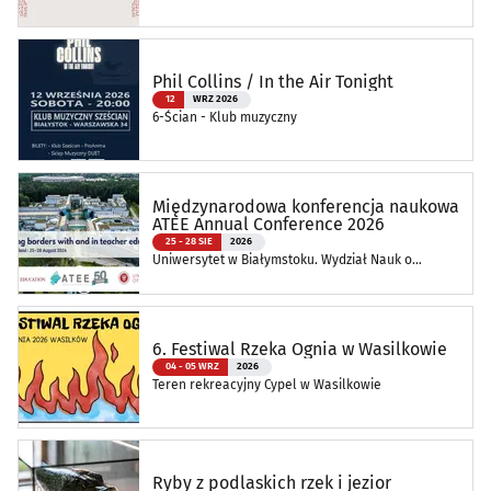
Oddział Muzeum Podlaskiego w Białymstoku
Phil Collins / In the Air Tonight
12
WRZ 2026
6-Ścian - Klub muzyczny
Międzynarodowa konferencja naukowa
ATEE Annual Conference 2026
25 - 28 SIE
2026
Uniwersytet w Białymstoku. Wydział Nauk o
Edukacji
6. Festiwal Rzeka Ognia w Wasilkowie
04 - 05 WRZ
2026
Teren rekreacyjny Cypel w Wasilkowie
Ryby z podlaskich rzek i jezior