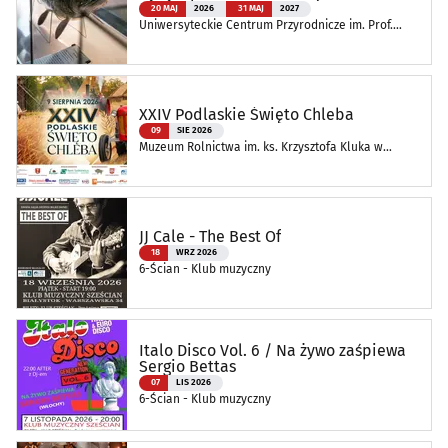
20 MAJ
2026
31 MAJ
2027
Uniwersyteckie Centrum Przyrodnicze im. Prof.
Andrzeja Myrchy
XXIV Podlaskie Święto Chleba
09
SIE 2026
Muzeum Rolnictwa im. ks. Krzysztofa Kluka w
Ciechanowcu
JJ Cale - The Best Of
18
WRZ 2026
6-Ścian - Klub muzyczny
Italo Disco Vol. 6 / Na żywo zaśpiewa
Sergio Bettas
07
LIS 2026
6-Ścian - Klub muzyczny