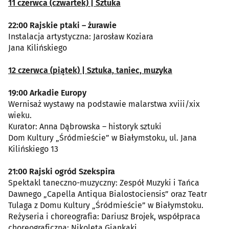
11 czerwca (czwartek) | Sztuka
22:00 Rajskie ptaki – żurawie
Instalacja artystyczna: Jarosław Koziara
Jana Kilińskiego
12 czerwca (piątek) | Sztuka, taniec, muzyka
19:00 Arkadie Europy
Wernisaż wystawy na podstawie malarstwa xviii/xix
wieku.
Kurator: Anna Dąbrowska – historyk sztuki
Dom Kultury „Śródmieście” w Białymstoku, ul. Jana
Kilińskiego 13
21:00 Rajski ogród Szekspira
Spektakl taneczno-muzyczny: Zespół Muzyki i Tańca
Dawnego „Capella Antiqua Bialostociensis” oraz Teatr
Tulaga z Domu Kultury „Śródmieście” w Białymstoku.
Reżyseria i choreografia: Dariusz Brojek, współpraca
choreograficzna: Nikoleta Giankaki