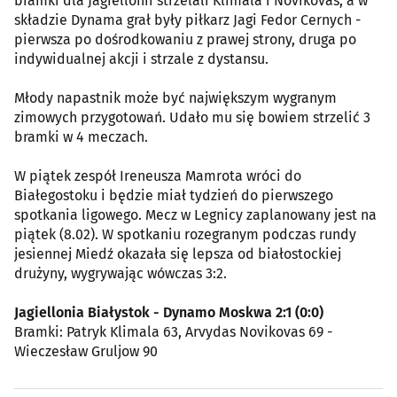
bramki dla Jagiellonii strzelali Klimala i Novikovas, a w
składzie Dynama grał były piłkarz Jagi Fedor Cernych -
pierwsza po dośrodkowaniu z prawej strony, druga po
indywidualnej akcji i strzale z dystansu.
Młody napastnik może być największym wygranym
zimowych przygotowań. Udało mu się bowiem strzelić 3
bramki w 4 meczach.
W piątek zespół Ireneusza Mamrota wróci do
Białegostoku i będzie miał tydzień do pierwszego
spotkania ligowego. Mecz w Legnicy zaplanowany jest na
piątek (8.02). W spotkaniu rozegranym podczas rundy
jesiennej Miedź okazała się lepsza od białostockiej
drużyny, wygrywając wówczas 3:2.
Jagiellonia Białystok - Dynamo Moskwa 2:1 (0:0)
Bramki: Patryk Klimala 63, Arvydas Novikovas 69 -
Wieczesław Gruljow 90