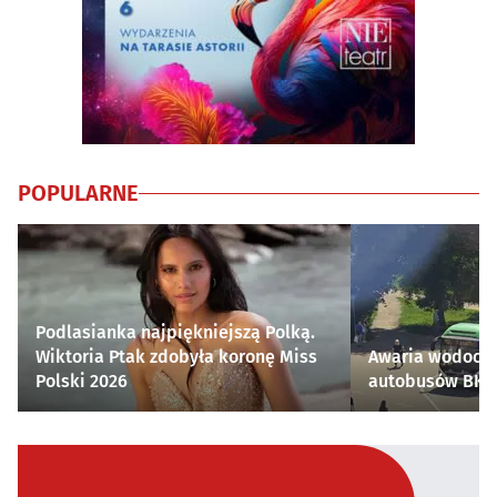
POPULARNE
Podlasianka najpiękniejszą Polką.
Wiktoria Ptak zdobyła koronę Miss
Awaria wodocią
Polski 2026
autobusów BKM 