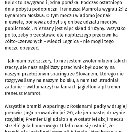
Belek to 3 wygrane i jedna porażka. Podczas ostatniego
dnia pobytu podopieczni Ireneusza Mamrota wygrali 2:1 z
Dynamem Moskwa. O tym meczu wiadomo jednak
niewiele, ponieważ odbył się on bez udziału mediów i
publiczności. Nieznany jest więc skład drużyny. Wszystko
po to, żeby przedstawiciele najbliższego przeciwnika
Żółto-Czerwonych – Miedzi Legnica - nie mogli tego
meczu obejrzeć.
- Jak mam być szczery, to nie jestem zwolennikiem takich
rzeczy, ale nasz najbliższy przeciwnik był obecny na
naszym przełożonym sparingu ze Slovanem, którego nie
rozgrywaliśmy na naszym boisku, a nam też utrudniał
zadanie – wytłumaczył na łamach jagiellonia.pl trener
Ireneusz Mamrot.
Wszystkie bramki w sparingu z Rosjanami padły w drugiej
połowie. Jaga prowadziła już 2:0, ale jedenastej drużynie
rosyjskiej Premier Ligi udało się w ostatniej akcji meczu
strzelić gola honorowego. Udało nam się ustalić, że