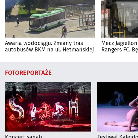
Awaria wodociągu. Zmiany tras
Mecz Jagiellon
autobusów BKM na ul. Hetmańskiej
Rangers FC. 
autobusy dla 
FOTOREPORTAŻE
Koncert sanah
Festiwal Kalejdo