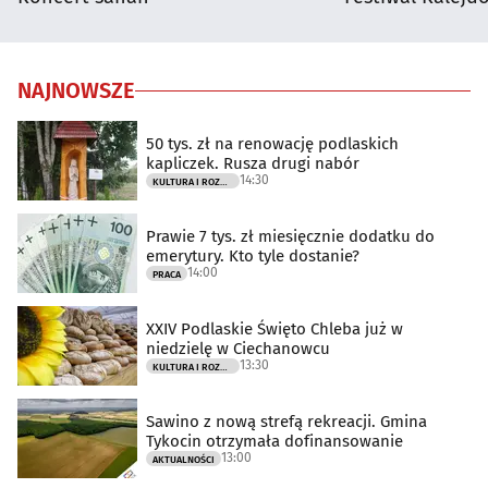
NAJNOWSZE
50 tys. zł na renowację podlaskich
kapliczek. Rusza drugi nabór
14:30
KULTURA I ROZRYWKA
Prawie 7 tys. zł miesięcznie dodatku do
emerytury. Kto tyle dostanie?
14:00
PRACA
XXIV Podlaskie Święto Chleba już w
niedzielę w Ciechanowcu
13:30
KULTURA I ROZRYWKA
Sawino z nową strefą rekreacji. Gmina
Tykocin otrzymała dofinansowanie
13:00
AKTUALNOŚCI