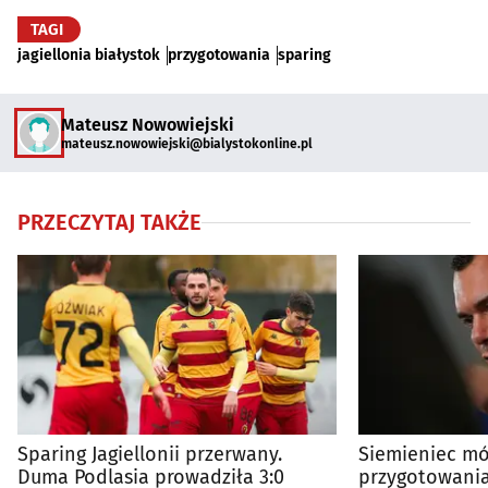
TAGI
jagiellonia białystok
przygotowania
sparing
Mateusz Nowowiejski
mateusz.nowowiejski@bialystokonline.pl
PRZECZYTAJ TAKŻE
Sparing Jagiellonii przerwany.
Siemieniec mó
Duma Podlasia prowadziła 3:0
przygotowania